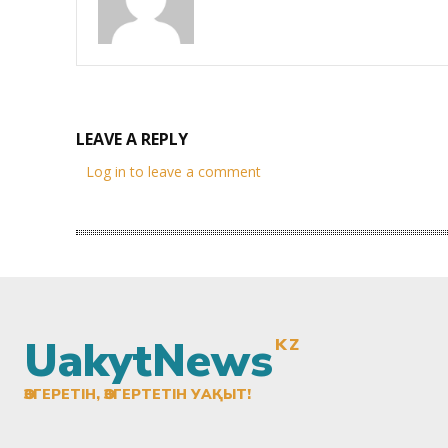
LEAVE A REPLY
Log in to leave a comment
UakytNews
KZ
ӨЗГЕРЕТІН, ӨЗГЕРТЕТІН УАҚЫТ!