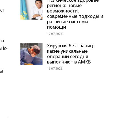
Психическое здоровье
региона: новые
ұл
возможности,
современные подходы и
развитие системы
помощи
17.07.2026
ды.
Хирургия без границ:
 іс-
какие уникальные
операции сегодня
выполняют в АМКБ
16.07.2026
лы