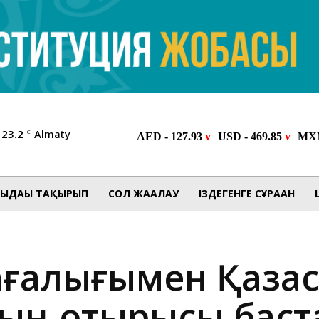
23.2
Almaty
C
ЫДАҒЫ ТАҚЫРЫП
СОЛ ЖАҒАЛАУ
ІЗДЕГЕНГЕ СҰРАҒАН
ағалығымен Қазақс
ың отырысы баст