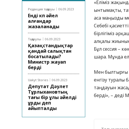
«Еліміз жақында
Редакция таңдауы
06.09.2023
ынтымақты, тат
Енді көп әйел
аса маңызды мер
алғандар
Себебі қасиетт
жазаланады
бірлігіміз әрқ
Таңдаулы
06.09.2023
алқалы жиынын 
Қазақстандықтар
Бұл сессия – к
қандай салықтан
босатылады?
шара. Мұнда ел
Министр жауап
берді
Мен былтырғы 
енгізу туралы 
Uakyt Stories
06.09.2023
Депутат Дәулет
таңдауын жасад
Тұрлыхановтың
берді», – деді
тағы бір ұлы әйелді
ұрды деп
айыпталды