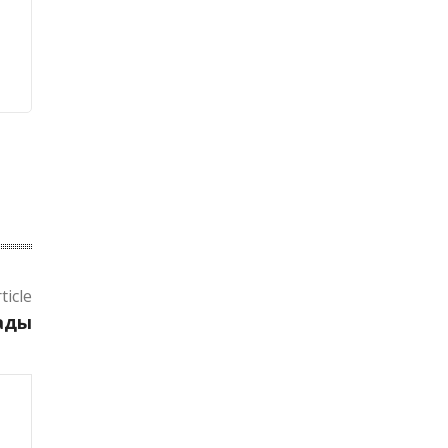
ticle
тады