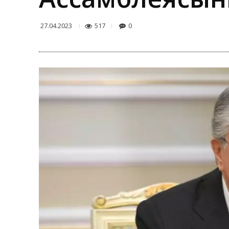
517
0
27.04.2023