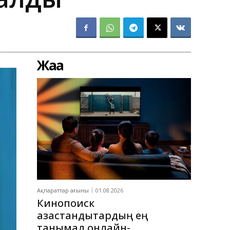
Жаңа
Ақпараттар ағыны
01.08.2026
Кинопоиск
қазақстандықтардың ең
танымал онлайн-