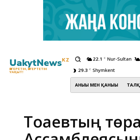
22.1
Nur-Sultan
C
UakytNews
KZ
29.3
Shymkent
ӨЗГЕРЕТІН, ӨЗГЕРТЕТІН
C
УАҚЫТ!
АНЫҒЫ МЕН ҚАНЫҒЫ
ТАЛҚ
Тоқаевтың төр
Ассамблеясын