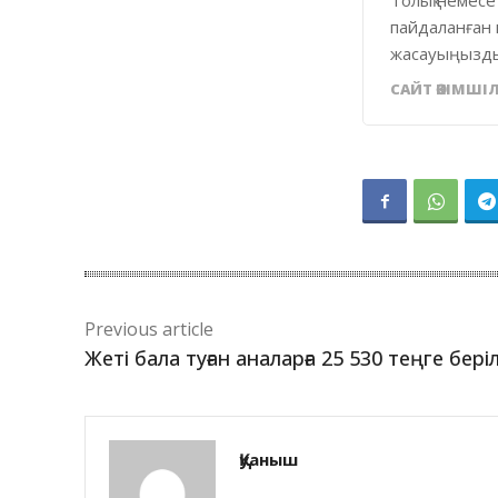
Толық немесе
пайдаланған 
жасауыңызды
САЙТ ӘКІМШІЛ
Previous article
Жеті бала туған аналарға 25 530 теңге бері
Қуаныш