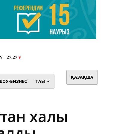
ҚАЗАҚША
ШОУ-БИЗНЕС
ТАҒЫ
тан халқы
алды