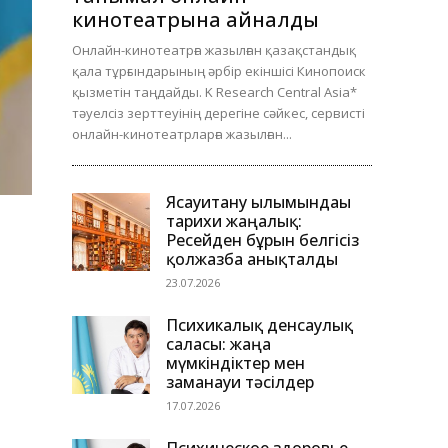
кинотеатрына айналды
Онлайн-кинотеатрға жазылған қазақстандық
қала тұрғындарының әрбір екіншісі Кинопоиск
қызметін таңдайды. K Research Central Asia*
тәуелсіз зерттеуінің дерегіне сәйкес, сервисті
онлайн-кинотеатрларға жазылған...
Ясауитану ғылымындағы
тарихи жаңалық:
Ресейден бұрын белгісіз
қолжазба анықталды
23.07.2026
Психикалық денсаулық
саласы: жаңа
мүмкіндіктер мен
заманауи тәсілдер
17.07.2026