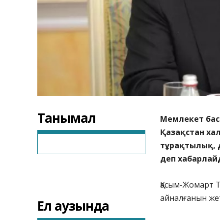
Танымал
Мемлекет бас
Қазақстан хал
тұрақтылық, 
деп хабарла
Қасым-Жомарт 
айналғанын жет
Ел аузында