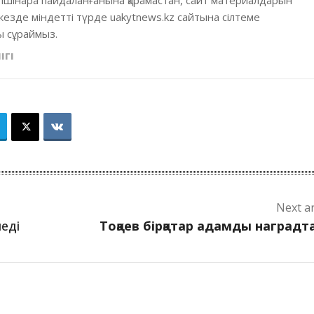
 ішінара пайдаланғанына қарамастан, сайт материалдарын
кезде міндетті түрде uakytnews.kz сайтына сілтеме
 сұраймыз.
ІГІ
Next ar
леді
Тоқаев бірқатар адамды наград