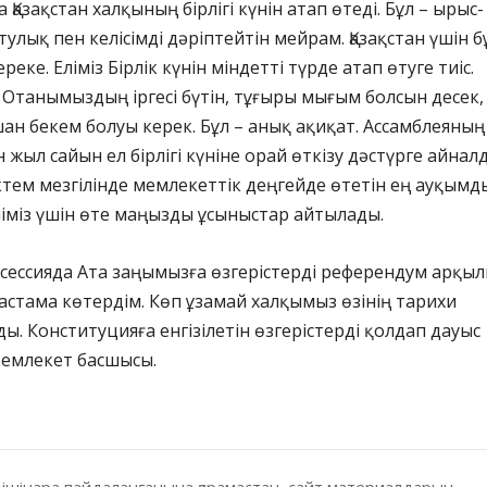
 Қазақстан халқының бірлігі күнін атап өтеді. Бұл – ырыс-
улық пен келісімді дәріптейтін мейрам. Қазақстан үшін б
еке. Еліміз Бірлік күнін міндетті түрде атап өтуге тиіс.
і Отанымыздың іргесі бүтін, тұғыры мығым болсын десек,
ашан бекем болуы керек. Бұл – анық ақиқат. Ассамблеяның
жыл сайын ел бірлігі күніне орай өткізу дәстүрге айнал
өктем мезгілінде мемлекеттік деңгейде өтетін ең ауқымды
іміз үшін өте маңызды ұсыныстар айтылады.
сессияда Ата заңымызға өзгерістерді референдум арқы
бастама көтердім. Көп ұзамай халқымыз өзінің тарихи
ы. Конституцияға енгізілетін өзгерістерді қолдап дауыс
 Мемлекет басшысы.