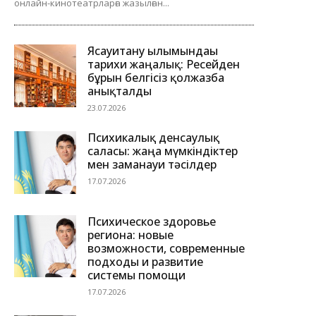
онлайн-кинотеатрларға жазылған...
Ясауитану ғылымындағы
тарихи жаңалық: Ресейден
бұрын белгісіз қолжазба
анықталды
23.07.2026
Психикалық денсаулық
саласы: жаңа мүмкіндіктер
мен заманауи тәсілдер
17.07.2026
Психическое здоровье
региона: новые
возможности, современные
подходы и развитие
системы помощи
17.07.2026