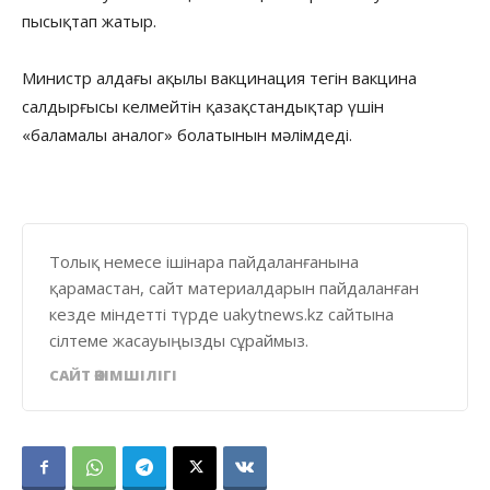
пысықтап жатыр.
Министр алдағы ақылы вакцинация тегін вакцина
салдырғысы келмейтін қазақстандықтар үшін
«баламалы аналог» болатынын мәлімдеді.
Толық немесе ішінара пайдаланғанына
қарамастан, сайт материалдарын пайдаланған
кезде міндетті түрде uakytnews.kz сайтына
сілтеме жасауыңызды сұраймыз.
САЙТ ӘКІМШІЛІГІ