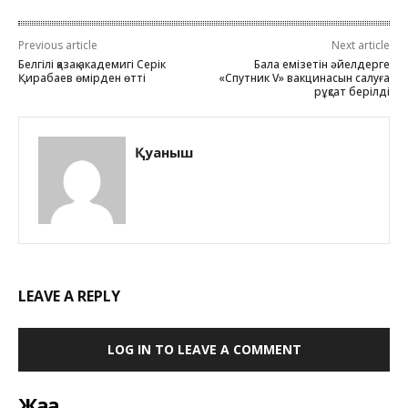
Previous article
Next article
Белгілі қазақ академигі Серік
Бала емізетін әйелдерге
Қирабаев өмірден өтті
«Спутник V» вакцинасын салуға
рұқсат берілді
Қуаныш
LEAVE A REPLY
LOG IN TO LEAVE A COMMENT
Жаңа