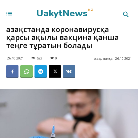
UakytNews
KZ
Қазақстанда коронавирусқа
қарсы ақылы вакцина қанша
теңге тұратын болады
623
26.10.2021
0
жаңартылды:
26.10.2021