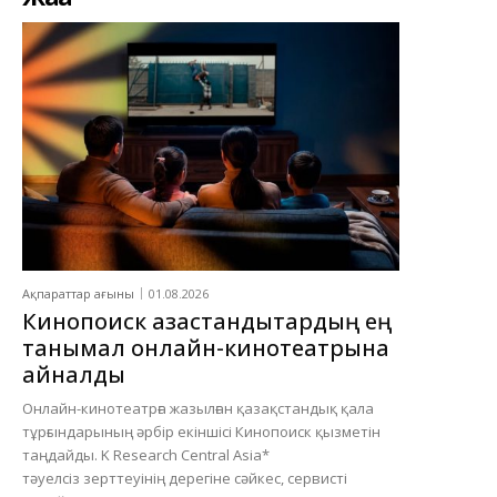
Ақпараттар ағыны
01.08.2026
Кинопоиск қазақстандықтардың ең
танымал онлайн-кинотеатрына
айналды
Онлайн-кинотеатрға жазылған қазақстандық қала
тұрғындарының әрбір екіншісі Кинопоиск қызметін
таңдайды. K Research Central Asia*
тәуелсіз зерттеуінің дерегіне сәйкес, сервисті