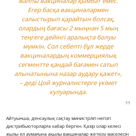
жалпы вакциналар қымбат емес.
Егер басқа вакциналармен
салыстырып қарайтын болсақ,
олардың бағасы 2 мыңнан 5 мың
теңгеге дейінгі аралықта болуы
мүмкін. Сол себепті бұл жерде
вакциналардың коммерциялық
сегментте қандай бағамен сатып
алынатынына назар аудару қажет»,
– деді Цой журналистерге үкімет
кулуарында.
Айтуынша, денсаулық сақтау министрлігі негізгі
дистрибьюторларға хабар берген. Қазір олар келесі
жылы ел аумағына ақылы вакциналар жеткізу мәселесін