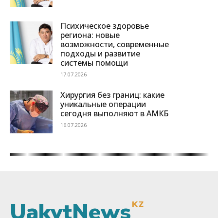
UakytNews
KZ