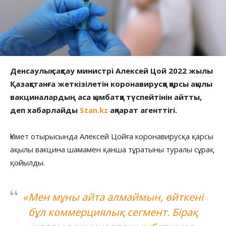
Денсаулық сақтау министрі Алексей Цой 2022 жылы
Қазақстанға жеткізілетін коронавирусқа қарсы ақылы
вакциналардың аса қымбатқа түспейтінін айтты,
деп хабарлайды
Stan.kz
ақпарат агенттігі.
Үкімет отырысында Алексей Цойға коронавирусқа қарсы
ақылы вакцина шамамен қанша тұратыны туралы сұрақ
қойылды.
«Мен мұны айта алмаймын, өйткені
бұл коммерциялық сегмент. Бірақ