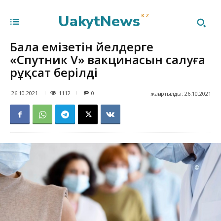
UakytNews
KZ
Бала емізетін әйелдерге
«Спутник V» вакцинасын салуға
рұқсат берілді
1112
26.10.2021
0
жаңартылды:
26.10.2021