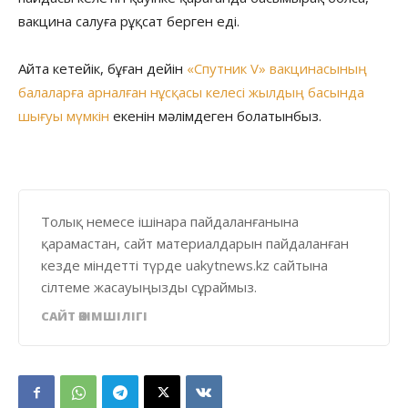
вакцина салуға рұқсат берген еді.
Айта кетейік, бұған дейін
«Спутник V» вакцинасының
балаларға арналған нұсқасы келесі жылдың басында
шығуы мүмкін
екенін мәлімдеген болатынбыз.
Толық немесе ішінара пайдаланғанына
қарамастан, сайт материалдарын пайдаланған
кезде міндетті түрде uakytnews.kz сайтына
сілтеме жасауыңызды сұраймыз.
САЙТ ӘКІМШІЛІГІ