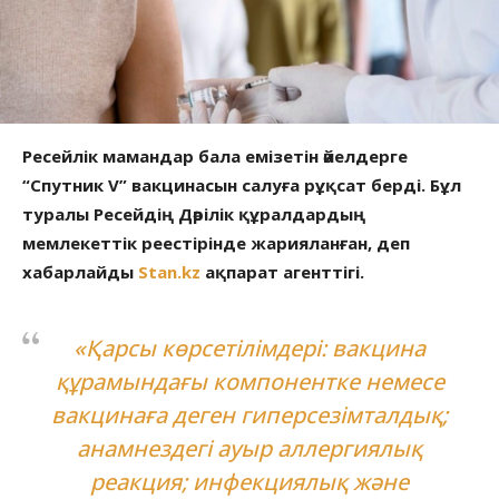
Ресейлік мамандар бала емізетін әйелдерге
“Спутник V” вакцинасын салуға рұқсат берді. Бұл
туралы Ресейдің Дәрілік құралдардың
мемлекеттік реестірінде жарияланған, деп
хабарлайды
Stan.kz
ақпарат агенттігі.
«Қарсы көрсетілімдері: вакцина
құрамындағы компонентке немесе
вакцинаға деген гиперсезімталдық;
анамнездегі ауыр аллергиялық
реакция; инфекциялық және