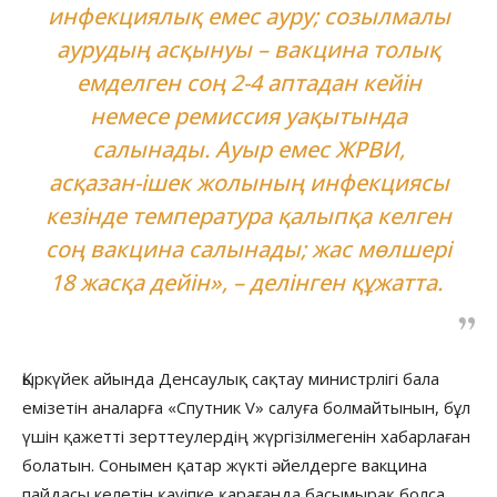
инфекциялық емес ауру; созылмалы
аурудың асқынуы – вакцина толық
емделген соң 2-4 аптадан кейін
немесе ремиссия уақытында
салынады. Ауыр емес ЖРВИ,
асқазан-ішек жолының инфекциясы
кезінде температура қалыпқа келген
соң вакцина салынады; жас мөлшері
18 жасқа дейін», – делінген құжатта.
Қыркүйек айында Денсаулық сақтау министрлігі бала
емізетін аналарға «Спутник V» салуға болмайтынын, бұл
үшін қажетті зерттеулердің жүргізілмегенін хабарлаған
болатын. Сонымен қатар жүкті әйелдерге вакцина
пайдасы келетін қауіпке қарағанда басымырақ болса,