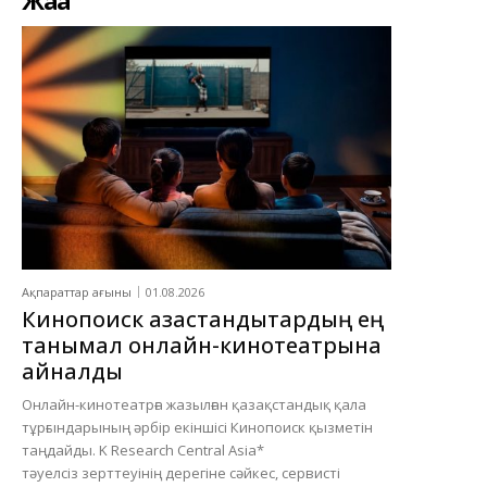
Ақпараттар ағыны
01.08.2026
Кинопоиск қазақстандықтардың ең
танымал онлайн-кинотеатрына
айналды
Онлайн-кинотеатрға жазылған қазақстандық қала
тұрғындарының әрбір екіншісі Кинопоиск қызметін
таңдайды. K Research Central Asia*
тәуелсіз зерттеуінің дерегіне сәйкес, сервисті