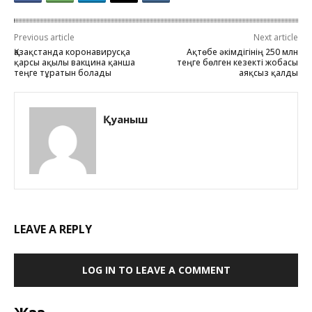
Previous article
Next article
Қазақстанда коронавирусқа
Ақтөбе әкімдігінің 250 млн
қарсы ақылы вакцина қанша
теңге бөлген кезекті жобасы
теңге тұратын болады
аяқсыз қалды
Қуаныш
LEAVE A REPLY
LOG IN TO LEAVE A COMMENT
Жаңа