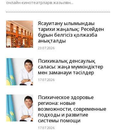
онлайн-кинотеатрларға жазылған...
Ясауитану ғылымындағы
тарихи жаңалық: Ресейден
бұрын белгісіз қолжазба
анықталды
23.07.2026
Психикалық денсаулық
саласы: жаңа мүмкіндіктер
мен заманауи тәсілдер
17.07.2026
Психическое здоровье
региона: новые
возможности, современные
подходы и развитие
системы помощи
17.07.2026