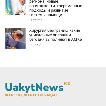
UakytNews
KZ
ӨЗГЕРЕТІН, ӨЗГЕРТЕТІН УАҚЫТ!