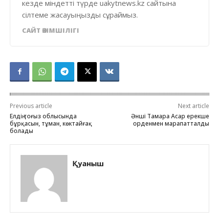
кезде міндетті түрде uakytnews.kz сайтына
сілтеме жасауыңызды сұраймыз.
САЙТ ӘКІМШІЛІГІ
Previous article
Next article
Елдің тоғыз облысында
Әнші Тамара Асар ерекше
бұрқасын, тұман, көктайғақ
орденмен марапатталды
болады
Қуаныш