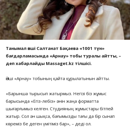
Танымал әнші Салтанат Бақаева «1001 түн»
бағдарламасында «Арнау» тобы туралы айтты, –
деп хабарлайды Massaget.kz тілшісі.
Әнші «Арнау» тобының қайта құрылатынын айтты.
«Барынша тырысып жатырмыз. Негізі біз жұмыс
барысында «Егіз-лебіз» әнін жаңа форматта
шығарғымыз келген. Студияның жұмыстары бітпей
жатыр. Сол ән шықса, бағымызды тағы да бір сынап
көреміз бе деген үмітіміз бар», – деді ол.