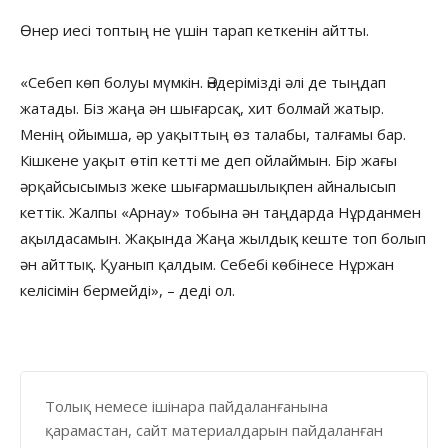
Өнер иесі топтың не үшін тарап кеткенін айтты.
«Себеп көп болуы мүмкін. Әндерімізді әлі де тыңдап
жатады. Біз жаңа ән шығарсақ, хит болмай жатыр.
Менің ойымша, әр уақыттың өз талабы, талғамы бар.
Кішкене уақыт өтіп кетті ме деп ойлаймын. Бір жағы
әрқайсысымыз жеке шығармашылықпен айналысып
кеттік. Жалпы «Арнау» тобына ән таңдарда Нұрданмен
ақылдасамын. Жақында Жаңа жылдық кеште топ болып
ән айттық. Қуанып қалдым. Себебі көбінесе Нұржан
келісімін бермейді», – деді ол.
Толық немесе ішінара пайдаланғанына
қарамастан, сайт материалдарын пайдаланған