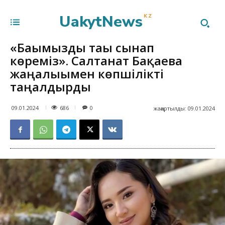
UakytNews
KZ
«Бағымызды тағы сынап
көреміз». Салтанат Бақаева
жаңалығымен көпшілікті
таңғалдырды
686
09.01.2024
0
жаңартылды:
09.01.2024