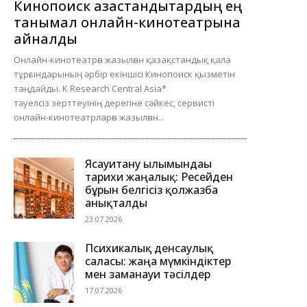
Кинопоиск қазақстандықтардың ең
танымал онлайн-кинотеатрына
айналды
Онлайн-кинотеатрға жазылған қазақстандық қала
тұрғындарының әрбір екіншісі Кинопоиск қызметін
таңдайды. K Research Central Asia*
тәуелсіз зерттеуінің дерегіне сәйкес, сервисті
онлайн-кинотеатрларға жазылған...
Ясауитану ғылымындағы
тарихи жаңалық: Ресейден
бұрын белгісіз қолжазба
анықталды
23.07.2026
Психикалық денсаулық
саласы: жаңа мүмкіндіктер
мен заманауи тәсілдер
17.07.2026