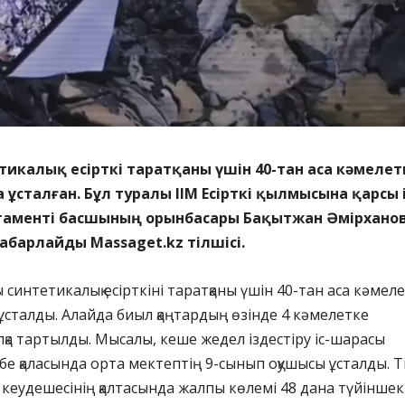
икалық есірткі таратқаны үшін 40-тан аса кәмелет
 ұсталған. Бұл туралы ІІМ Есірткі қылмысына қарсы і
аменті басшының орынбасары Бақытжан Әмірхано
хабарлайды Massaget.kz тілшісі.
 синтетикалық есірткіні таратқаны үшін 40-тан аса кәмел
ұсталды. Алайда биыл қаңтардың өзінде 4 кәмелетке
қа тартылды. Мысалы, кеше жедел іздестіру іс-шарасы
бе қаласында орта мектептің 9-сынып оқушысы ұсталды. Т
е кеудешесінің қалтасында жалпы көлемі 48 дана түйіншек