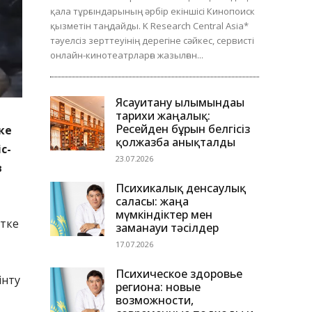
қала тұрғындарының әрбір екіншісі Кинопоиск
қызметін таңдайды. K Research Central Asia*
тәуелсіз зерттеуінің дерегіне сәйкес, сервисті
онлайн-кинотеатрларға жазылған...
Ясауитану ғылымындағы
тарихи жаңалық:
Ресейден бұрын белгісіз
ке
қолжазба анықталды
с-
23.07.2026
в
Психикалық денсаулық
саласы: жаңа
мүмкіндіктер мен
етке
заманауи тәсілдер
17.07.2026
Психическое здоровье
інту
региона: новые
возможности,