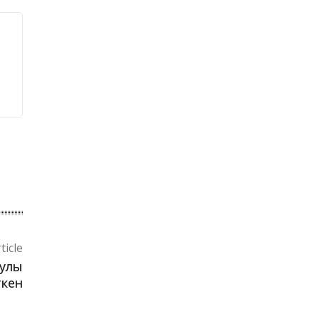
ticle
рулы
ткен