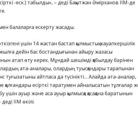
сірткі -еск.) табылды», – деді Бақытжан Әмірханов ІІМ-де
е.
мен балаларға ескерту жасады.
өткізгені үшін 14 жастан бастап қылмыстық жауапкершілік
жылға дейін бас бостандығынан айыру жазасы
ын атап өту керек. Мұндай шешімді қабылдау бәрінен
алардың ата-аналары, олардың туысқандары тарапынан
анс туғызатыны айтпаса да түсінікті… Алайда ата-аналар,
е қалғандары есірткі таратумен айналысатын тұлғалар ж
у үшін ауыр және аса ауыр қылмысқа қасақана баратынын
 деді ІІМ өкілі.