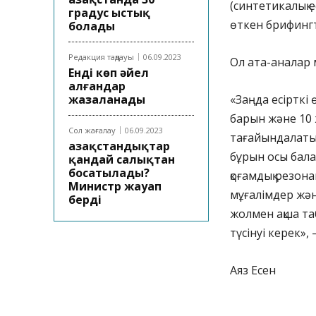
(синтетикалық е
градус ыстық
өткен брифингт
болады
Редакция таңдауы
06.09.2023
Ол ата-аналар 
Енді көп әйел
алғандар
жазаланады
«Заңда есірткі 
барын және 10 
Сол жағалау
06.09.2023
тағайындалатын
Қазақстандықтар
бұрын осы бал
қандай салықтан
босатылады?
қоғамдық резон
Министр жауап
мұғалімдер жән
берді
жолмен ақша таб
түсінуі керек», –
Аяз Есен