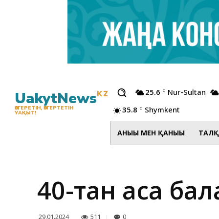
25.6
Nur-Sultan
C
UakytNews
KZ
35.8
Shymkent
ӨЗГЕРЕТІН, ӨЗГЕРТЕТІН
C
УАҚЫТ!
АНЫҒЫ МЕН ҚАНЫҒЫ
ТАЛҚ
40-тан аса бал
511
0
29.01.2024