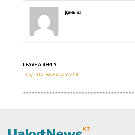
Қуаныш
LEAVE A REPLY
Log in to leave a comment
UakytNews
KZ