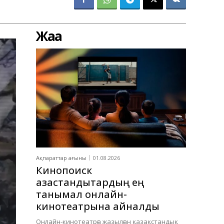
Жаңа
Ақпараттар ағыны
01.08.2026
Кинопоиск
қазақстандықтардың ең
танымал онлайн-
кинотеатрына айналды
Онлайн-кинотеатрға жазылған қазақстандық