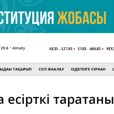
29.6
Almaty
C
ЫДАҒЫ ТАҚЫРЫП
СОЛ ЖАҒАЛАУ
ІЗДЕГЕНГЕ СҰРАҒАН
а есірткі таратқан