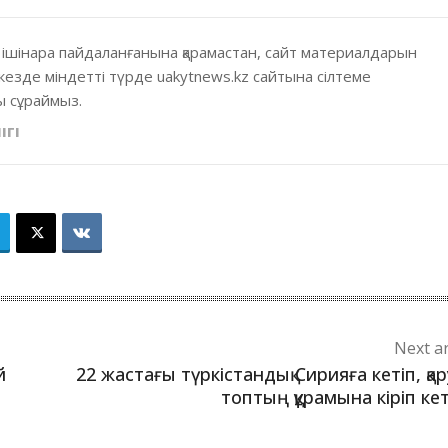
 ішінара пайдаланғанына қарамастан, сайт материалдарын
кезде міндетті түрде uakytnews.kz сайтына сілтеме
 сұраймыз.
ІГІ
Next ar
й
22 жастағы түркістандық Сирияға кетіп, қа
топтың құрамына кіріп ке