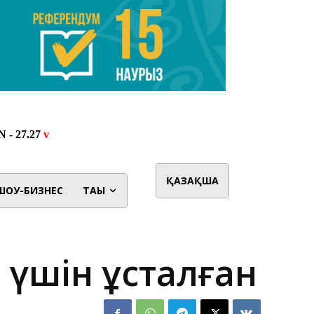
ҚАЗАҚША
ШОУ-БИЗНЕС
ТАҒЫ
ы үшін ұсталған