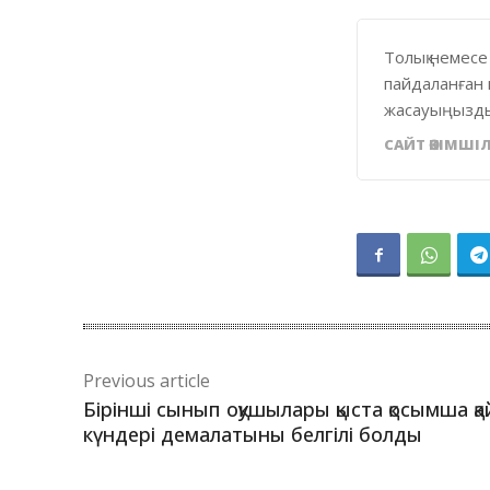
Толық немесе
пайдаланған 
жасауыңызды
САЙТ ӘКІМШІЛ
Previous article
Бірінші сынып оқушылары қыста қосымша қа
күндері демалатыны белгілі болды