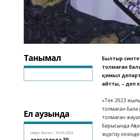
Танымал
Былтыр синтет
толмаған бала
қимыл департ
айтты, – деп 
«Тек 2023 жылы
толмаған бала 
Ел аузында
толмаған жауап
барысында Ақтө
Uakyt Stories
06.09.2023
жүргізу кезінд
Қазақстанда 30