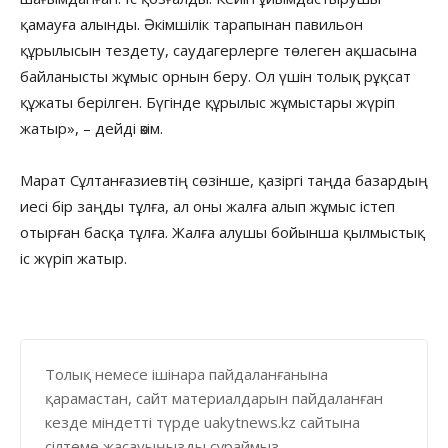
қамауға алынды. Әкімшілік тарапынан павильон
құрылысын тездету, саудагерлерге төлеген ақшасына
байланысты жұмыс орнын беру. Ол үшін толық рұқсат
құжаты берілген. Бүгінде құрылыс жұмыстары жүріп
жатыр», – дейді әкім.
Марат Сұлтанғазиевтің сөзінше, қазіргі таңда базардың
иесі бір заңды тұлға, ал оны жалға алып жұмыс істеп
отырған басқа тұлға. Жалға алушы бойынша қылмыстық
іс жүріп жатыр.
Толық немесе ішінара пайдаланғанына
қарамастан, сайт материалдарын пайдаланған
кезде міндетті түрде uakytnews.kz сайтына
сілтеме жасауыңызды сұраймыз.