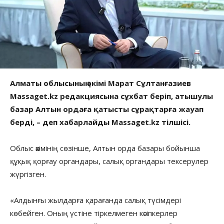
Алматы облысының әкімі Марат Сұлтанғазиев
Massaget.kz редакциясына сұхбат беріп, атышулы
базар Алтын ордаға қатысты сұрақтарға жауап
берді, – деп хабарлайды Massaget.kz тілшісі.
Облыс әкімінің сөзінше, Алтын орда базары бойынша
құқық қорғау органдары, салық органдары тексерулер
жүргізген.
«Алдынғы жылдарға қарағанда салық түсімдері
көбейген. Оның үстіне тіркелмеген кәсіпкерлер