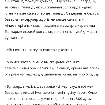
анықталып, тіркеуге қойылды. Бір жағынан базардың
өзі слаық төлейді, екінші жағынан сол жерде жұмыс
істеп жатқан кәсіпкерлер де төлейді. Өздеріңізге белгілі,
базарға тексерулер жүргізген кезде салықтық
міндеттері анықталып, алдынғы жылдарға қарағанда
бір жарым еседей көп салық төленген», – дейді Марат
Сұлтанғазиев.
Кейіннен 200-ге жуық кәсіпкер тіркелген.
Сонымен қатар, облыс әкімі жаңадан салынған
павильонннан орын алып, ақша салып, орнын ала алмай
отырған кәсіпкерлердің шағымына қатысты пікір білдірді.
«Бұл жерде келісімшарт жеке кәсіпкер (саудагер) мен
базардың әкімшілігімен жүргізілгенін түсіну керек. Олар
павильоннан орын алу үшін ақша берген. 300 адам
шағымданған. Іс қозғалды. Кейін ұйымдастырушы