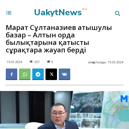
UakytNews
KZ
Марат Сұлтанғазиев атышулы
базар – Алтын орда
былықтарына қатысты
сұрақтарға жауап берді
557
15.03.2024
0
жаңартылды:
15.03.2024