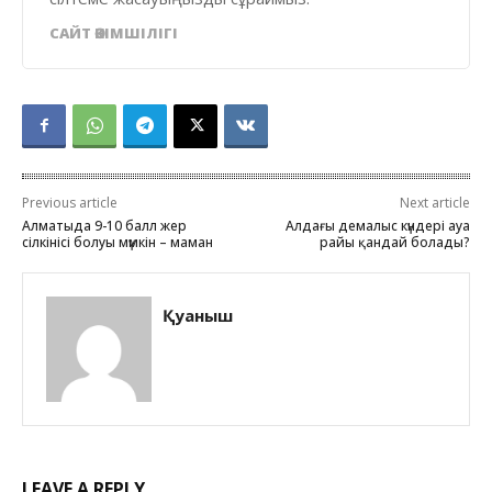
САЙТ ӘКІМШІЛІГІ
Previous article
Next article
Алматыда 9-10 балл жер
Алдағы демалыс күндері ауа
сілкінісі болуы мүмкін – маман
райы қандай болады?
Қуаныш
LEAVE A REPLY