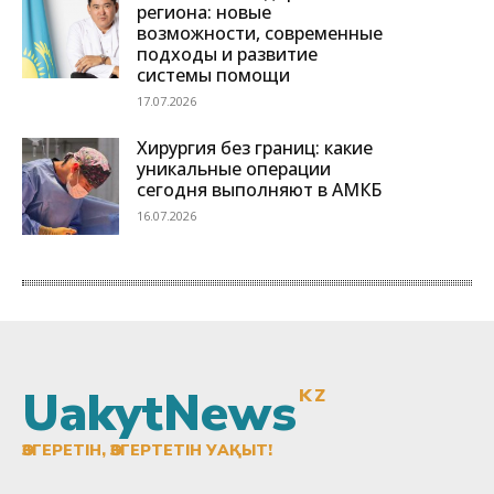
UakytNews
KZ
ӨЗГЕРЕТІН, ӨЗГЕРТЕТІН УАҚЫТ!