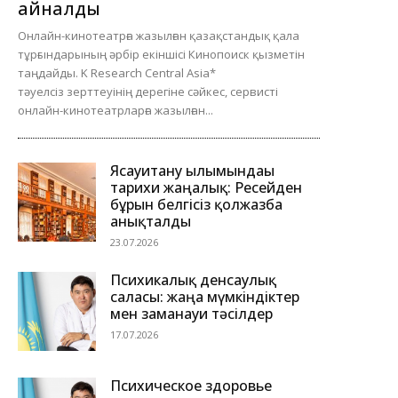
айналды
Онлайн-кинотеатрға жазылған қазақстандық қала
тұрғындарының әрбір екіншісі Кинопоиск қызметін
таңдайды. K Research Central Asia*
тәуелсіз зерттеуінің дерегіне сәйкес, сервисті
онлайн-кинотеатрларға жазылған...
Ясауитану ғылымындағы
тарихи жаңалық: Ресейден
бұрын белгісіз қолжазба
анықталды
23.07.2026
Психикалық денсаулық
саласы: жаңа мүмкіндіктер
мен заманауи тәсілдер
17.07.2026
Психическое здоровье