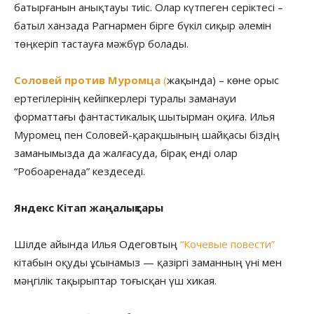
батырғанын анықтауы тиіс. Олар күтпеген серіктесі –
батыл ханзада Рагнармен бірге бүкіл сиқыр әлемін
төңкеріп тастауға мәжбүр болады.
Соловей против Муромца
(
жақында) – көне орыс
ертегілерінің кейіпкерлері туралы заманауи
форматтағы фантастикалық шытырман оқиға. Илья
Муромец пен Соловей-қарақшының шайқасы біздің
заманымызда да жалғасуда, бірақ енді олар
“Робоаренада” кездеседі.
Яндекс Кітап жаңалықтары
Шілде айында Илья Одеговтың
“Кочевые повести”
кітабын оқуды ұсынамыз — қазіргі заманның үні мен
мәңгілік тақырыптар тоғысқан үш хикая.