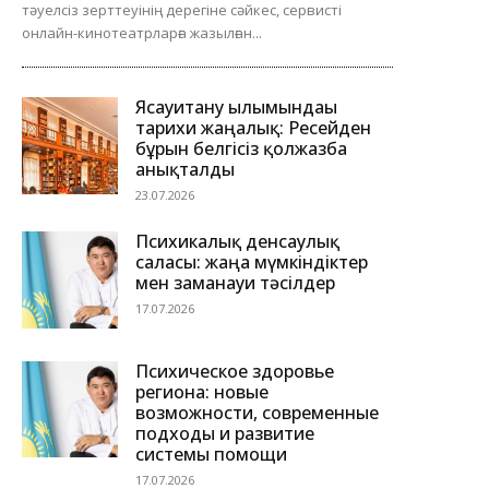
тәуелсіз зерттеуінің дерегіне сәйкес, сервисті
онлайн-кинотеатрларға жазылған...
Ясауитану ғылымындағы
тарихи жаңалық: Ресейден
бұрын белгісіз қолжазба
анықталды
23.07.2026
Психикалық денсаулық
саласы: жаңа мүмкіндіктер
мен заманауи тәсілдер
17.07.2026
Психическое здоровье
региона: новые
возможности, современные
подходы и развитие
системы помощи
17.07.2026