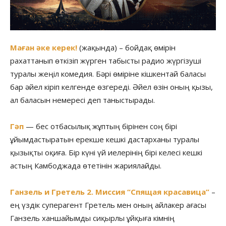
Маған әке керек!
(жақында) – бойдақ өмірін
рахаттанып өткізіп жүрген табысты радио жүргізуші
туралы жеңіл комедия. Бәрі өміріне кішкентай баласы
бар әйел кіріп келгенде өзгереді. Әйел өзін оның қызы,
ал баласын немересі деп таныстырады.
Гәп
— бес отбасылық жұптың бірінен соң бірі
ұйымдастыратын ерекше кешкі дастарханы туралы
қызықты оқиға. Бір күні үй иелерінің бірі келесі кешкі
астың Камбоджада өтетінін жариялайды.
Ганзель и Гретель 2. Миссия “Спящая красавица”
–
ең үздік суперагент Гретель мен оның айлакер ағасы
Ганзель ханшайымды сиқырлы ұйқыға кімнің