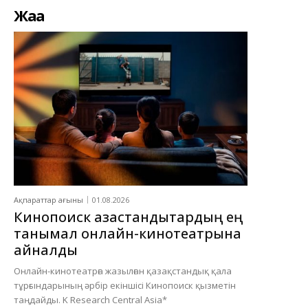
Жаңа
Ақпараттар ағыны
01.08.2026
Кинопоиск қазақстандықтардың ең
танымал онлайн-кинотеатрына
айналды
Онлайн-кинотеатрға жазылған қазақстандық қала
тұрғындарының әрбір екіншісі Кинопоиск қызметін
таңдайды. K Research Central Asia*