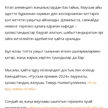
Кітап әлеміндегі жаңалықтардан бастайық. Маусым айы
әдетте бұрыннан оқимын деп жоспарланған хиттарға
қол жететін уақытқа айналады. Демалыста, саяжайда
немесе терезесі қалаға қараған кафеде –
қазақстандықтар баурап алатын, шабыттандыратын әрі
ойға жетелейтін әдебиетке қайта оралады.
Бұл жолы топта уақыт сынынан өткен шығармалармен
қатар, жаңа жарық көрген туындылар да бар.
Мысалы, қайта құру кезеңіндегі достық пен есеюді
баяндайтын, «Русская премия-2024» лауреаты,
қазақстандық жазушы Тимур Нығматуллиннің
«Я не
вру, мама» кітабы
.
Сондай-ақ жаңа маусымы шығатын сериалға орай
оқырмандар
«Игра в кальмара. Неофициальный гайд по