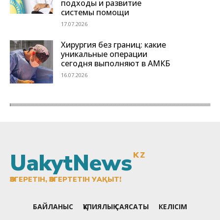
UakytNews
KZ
ӨЗГЕРЕТІН, ӨЗГЕРТЕТІН УАҚЫТ!
БАЙЛАНЫС
ҚҰПИЯЛЫҚ САЯСАТЫ
КЕЛІСІМ