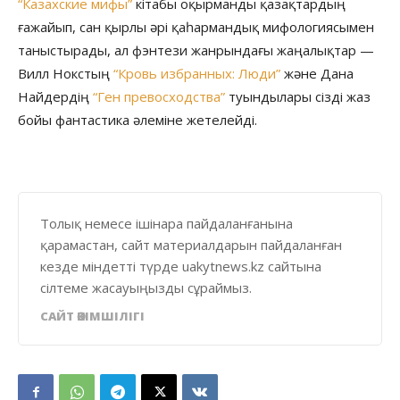
“Казахские мифы”
кітабы оқырманды қазақтардың
ғажайып, сан қырлы әрі қаһармандық мифологиясымен
таныстырады, ал фэнтези жанрындағы жаңалықтар —
Вилл Нокстың
“Кровь избранных: Люди”
және Дана
Найдердің
“Ген превосходства”
туындылары сізді жаз
бойы фантастика әлеміне жетелейді.
Толық немесе ішінара пайдаланғанына
қарамастан, сайт материалдарын пайдаланған
кезде міндетті түрде uakytnews.kz сайтына
сілтеме жасауыңызды сұраймыз.
САЙТ ӘКІМШІЛІГІ