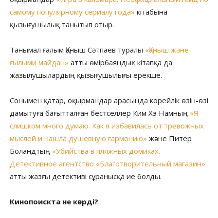
самому популярному сериалу года»
кітабына
қызығушылық танытып отыр.
Танымал ғалым Қаныш Сәтпаев туралы
«Қаныш және
ғылыми майдан»
атты өмірбаяндық кітапқа да
жазылушылардың қызығушылығы ерекше.
Сонымен қатар, оқырмандар арасында корейлік өзін-өзі
дамытуға бағытталған бестселлер Ким Хэ Намның
«Я
слишком много думаю. Как я избавилась от тревожных
мыслей и нашла душевную гармонию»
және Питер
Боландтың
«Убийства в пляжных домиках.
Детективное агентство «Благотворительный магазин»
атты жазғы детективі сұранысқа ие болды.
Кинопоискта не көрді?