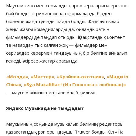
Маусым кино мен сериалдың премьераларына ерекше
бай болды: стримингтік платформаларда бірден
бірнеше жаңа туынды пайда болды. Жазылушылар
жеңіл жазғы комедияларды да, ойландыратын
фильмдерді де таңдап отырды. Қазақстандық контент
те назардан тыс қалған жоқ — фильмдер мен
сериалдар көрермен таңдауының бір бөлігіне айналып
келеді, әсіресе жастар арасында.
«Молда»
,
«Мастер»
,
«Крэйвен-охотник»
,
«Мәди in
China»
,
«Бұл Махаббат! (Из Гонконга с любовью)»
— маусым айының ең танымал 5 фильмі.
Яндекс Музыкада не тыңдады?
Маусымның соңында музыкалық бөлімнің редакторы
қазақстандық рэп орындаушы Truwer болды. Ол «На