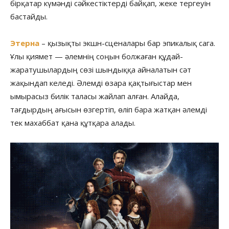
бірқатар күмәнді сәйкестіктерді байқап, жеке тергеуін
бастайды.
Этерна
– қызықты экшн-сценалары бар эпикалық сага.
Ұлы қиямет — әлемнің соңын болжаған құдай-
жаратушылардың сөзі шындыққа айналатын сәт
жақындап келеді. Әлемді өзара қақтығыстар мен
ымырасыз билік таласы жайлап алған. Алайда,
тағдырдың ағысын өзгертіп, өліп бара жатқан әлемді
тек махаббат қана құтқара алады.