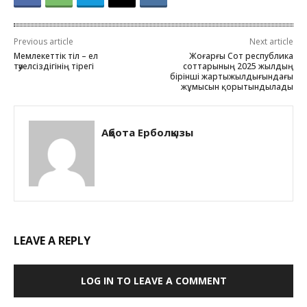
Previous article
Next article
Мемлекеттік тіл – ел
Жоғарғы Сот республика
тәуелсіздігінің тірегі
соттарының 2025 жылдың
бірінші жартыжылдығындағы
жұмысын қорытындылады
Ақбота Ерболқызы
LEAVE A REPLY
LOG IN TO LEAVE A COMMENT