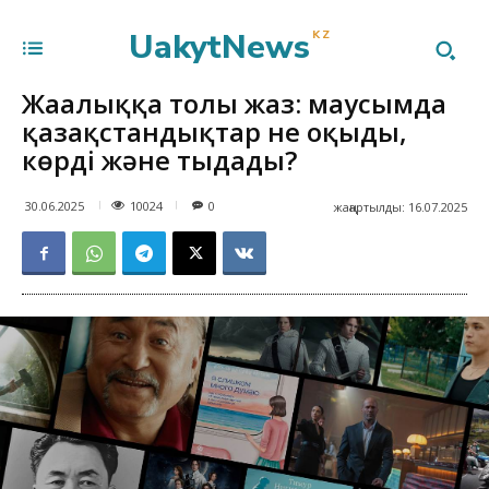
UakytNews
KZ
Жаңалыққа толы жаз: маусымда
қазақстандықтар не оқыды,
көрді және тыңдады?
10024
30.06.2025
0
жаңартылды:
16.07.2025