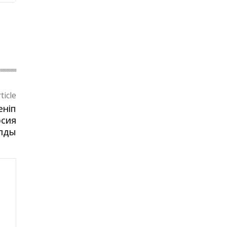
ticle
еніп
рсия
лды