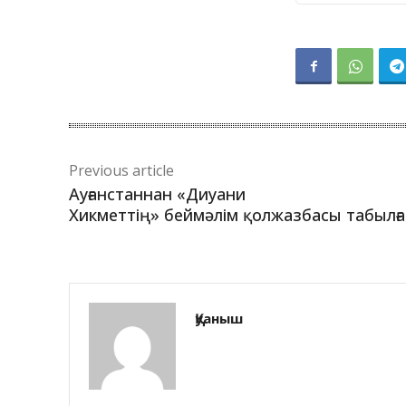
Previous article
Ауғанстаннан «Диуани
Хикметтің» беймәлім қолжазбасы табылғ
Қуаныш