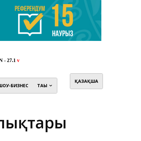
ҚАЗАҚША
ШОУ-БИЗНЕС
ТАҒЫ
алықтары