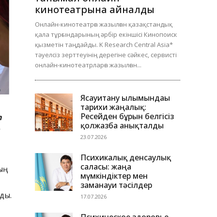
кинотеатрына айналды
Онлайн-кинотеатрға жазылған қазақстандық
қала тұрғындарының әрбір екіншісі Кинопоиск
қызметін таңдайды. K Research Central Asia*
тәуелсіз зерттеуінің дерегіне сәйкес, сервисті
онлайн-кинотеатрларға жазылған...
Ясауитану ғылымындағы
тарихи жаңалық:
Ресейден бұрын белгісіз
n
қолжазба анықталды
23.07.2026
Психикалық денсаулық
саласы: жаңа
ң
мүмкіндіктер мен
заманауи тәсілдер
ды.
17.07.2026