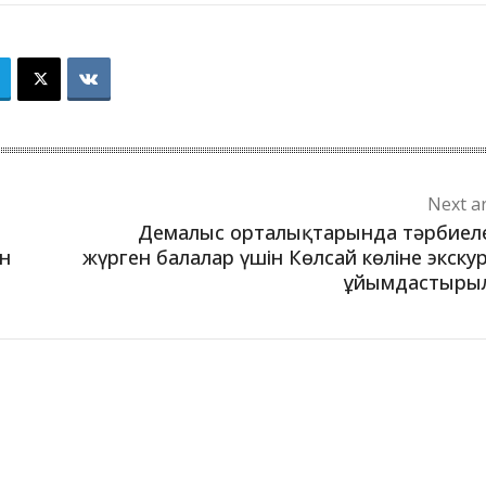
Next ar
Демалыс орталықтарында тәрбиел
ан
жүрген балалар үшін Көлсай көліне экску
ұйымдастыры