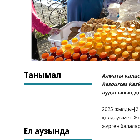
Танымал
Алматы қалас
Resources Ka
ауданының де
2025 жылдың 12
қолдауымен Же
жүрген балала
Ел аузында