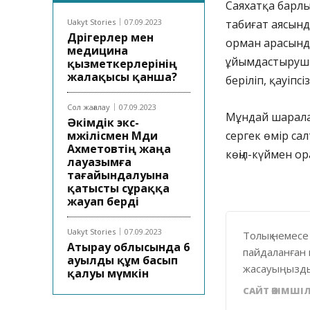
Саяхатқа барлы
Uakyt Stories
07.09.2023
табиғат аясында
Дәрігерлер мен
орман арасынд
медицина
ұйымдастырушыл
қызметкерлерінің
жалақысы қанша?
беріліп, қауіп
Сол жағалау
07.09.2023
Мұндай шарала
Әкімдік экс-
мәжілісмен Мәди
сергек өмір са
Ахметовтің жаңа
көңіл-күймен о
лауазымға
тағайындалуына
қатысты сұраққа
жауап берді
Uakyt Stories
07.09.2023
Толық немесе
Атырау облысында 6
пайдаланған 
ауылды құм басып
жасауыңызды
қалуы мүмкін
САЙТ ӘКІМШІЛ