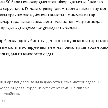
ғы 50 бала мен олардың жетекшілері қатысты. Балалар
 серуендеп, Көлсай өңірінің көркем табиғатымен, тау мен
ағы ерекше экожүйемен танысты. Сонымен қатар
ар тарапынан балаларға түскі ас пен жеңіл тағамдар
сіз әрі қызықты демалыс ұйымдастырылды.
р балалардың табиғатқа деген қызығушылығын арттыры
лтын қалыптастыруға ықпал етеді. Балалар сапардан жақ
ралып, ұмытылмас әсер алды.
 ішінара пайдаланғанына қарамастан, сайт материалдарын
кезде міндетті түрде uakytnews.kz сайтына сілтеме
 сұраймыз.
ІГІ