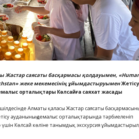
ы Жастар саясаты басқармасы қолдауымен, «Huma
zkhstan» жеке мекемесінің ұйымдастыруымен
Жетісу
малыс орталықтары Көлсайға саяхат жасады
 шілдесінде Алматы қаласы Жастар саясаты басқармасыны
тісу ауданының демалыс орталықтарында тәрбиеленіп
р үшін Көлсай көліне танымдық экскурсия ұйымдастырыл