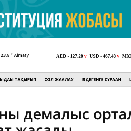
23.8
Almaty
C
ЫДАҒЫ ТАҚЫРЫП
СОЛ ЖАҒАЛАУ
ІЗДЕГЕНГЕ СҰРАҒАН
ының демалыс орт
ат жасады