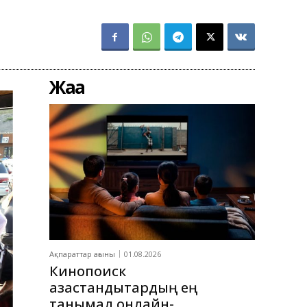
Жаңа
Ақпараттар ағыны
01.08.2026
Кинопоиск
қазақстандықтардың ең
танымал онлайн-