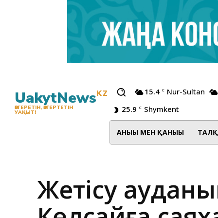
15.4
Nur-Sultan
C
UakytNews
KZ
25.9
Shymkent
ӨЗГЕРЕТІН, ӨЗГЕРТЕТІН
C
УАҚЫТ!
АНЫҒЫ МЕН ҚАНЫҒЫ
ТАЛҚ
Жетісу аудан
Көлсайға саях