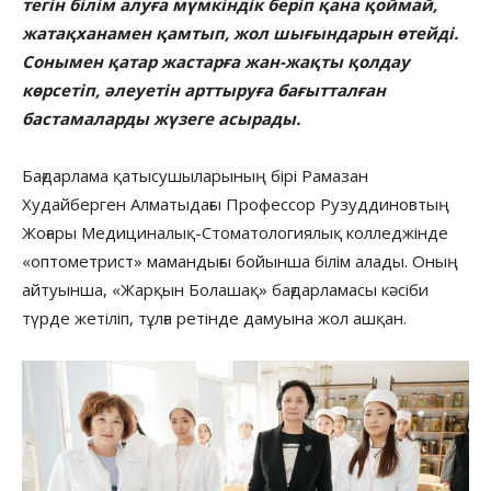
тегін білім алуға мүмкіндік беріп қана қоймай,
жатақханамен қамтып, жол шығындарын өтейді.
Сонымен қатар жастарға жан-жақты қолдау
көрсетіп, әлеуетін арттыруға бағытталған
бастамаларды жүзеге асырады.
Бағдарлама қатысушыларының бірі Рамазан
Худайберген Алматыдағы Профессор Рузуддиновтың
Жоғары Медициналық-Стоматологиялық колледжінде
«оптометрист» мамандығы бойынша білім алады. Оның
айтуынша, «Жарқын Болашақ» бағдарламасы кәсіби
түрде жетіліп, тұлға ретінде дамуына жол ашқан.