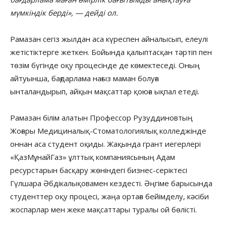
мүмкіндік берді»
, — дейді ол.
Рамазан сегіз жылдан аса күреспен айналысып, елеулі
жетістіктерге жеткен. Бойында қалыптасқан тәртіп пен
төзім бүгінде оқу процесінде де көмектеседі. Оның
айтуынша, бағдарлама нағыз маман болуға
ынталандырып, айқын мақсаттар қоюға ықпал етеді.
Рамазан білім алатын Профессор Рузуддиновтың
Жоғары Медициналық-Стоматологиялық колледжінде
оннан аса студент оқиды. Жақында грант иегерлері
«ҚазМұнайГаз» ұлттық компаниясының Адам
ресурстарын басқару жөніндегі бизнес-серіктесі
Гүлшара Әбдікалықовамен кездесті. Әңгіме барысында
студенттер оқу процесі, жаңа ортаға бейімделу, кәсіби
жоспарлар мен жеке мақсаттары туралы ой бөлісті.