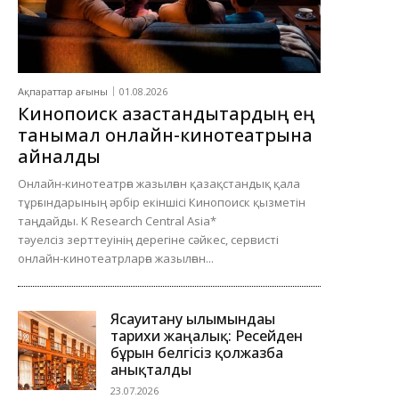
Ақпараттар ағыны
01.08.2026
Кинопоиск қазақстандықтардың ең
танымал онлайн-кинотеатрына
айналды
Онлайн-кинотеатрға жазылған қазақстандық қала
тұрғындарының әрбір екіншісі Кинопоиск қызметін
таңдайды. K Research Central Asia*
тәуелсіз зерттеуінің дерегіне сәйкес, сервисті
онлайн-кинотеатрларға жазылған...
Ясауитану ғылымындағы
тарихи жаңалық: Ресейден
бұрын белгісіз қолжазба
анықталды
23.07.2026