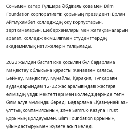
Сонымен қатар Гүлшара Әбдікалықова мен Bilim
Foundation корпоративтік қорының президенті Ерлан
Айтмұхамбет колледждің оқу корпустарын,
зертханаларын, шеберханалары мен жатақханаларын
аралап, колледж әкімшілігімен студенттердің
академиялық нәтижелерін талқылады.
2022 жылдан бастап іске қосылған бұл бағдарлама
Маңғыстау облысына қарасты Жаңаөзен қаласы,
Бейнеу, Маңғыстау, Мұнайлы, Қарақия, Түпқараған
аудандарындағы 12-22 жас аралығындағы жастарға
еліміздің үздік мектептері мен колледждерінде тегін
білім алуға мүмкіндік береді. Бағдарлама «ҚазМұнайГаз»
ұлттық компаниясының және Samruk-Kazyna Trust
қорының қолдауымен, Bilim Foundation қорының
ұйымдастыруымен жүзеге асып келеді.