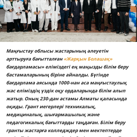
Маңғыстау облысы жастарының әлеуетін
арттыруға бағытталған
«Жарқын Болашақ»
бағдарламасы» еліміздегі ең маңызды білім беру
бастамаларының біріне айналды. Бүгінде
бағдарлама аясында 1000-нан аса маңғыстаулық
жас еліміздің үздік оқу ордаларында білім алып
жатыр. Оның 230-дан астамы Алматы қаласында
оқиды. Грант иегерлері техникалық,
медициналық, шығармашылық және
педагогикалық бағыттарды таңдаған. Білім беру
гранты жастарға колледждер мен мектептерде