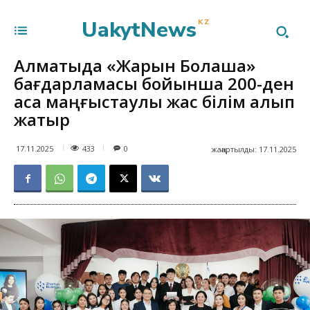
UakytNews
KZ
Алматыда «Жарқын Болашақ»
бағдарламасы бойынша 200-ден
аса маңғыстаулық жас білім алып
жатыр
433
17.11.2025
0
жаңартылды:
17.11.2025