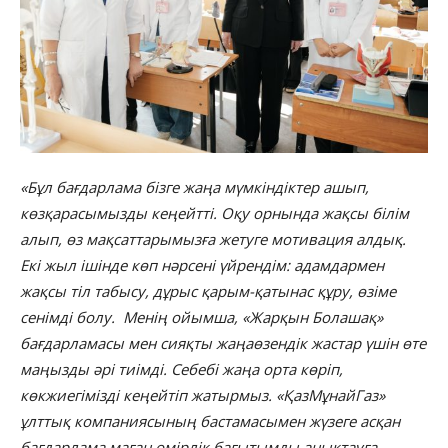
«Бұл бағдарлама бізге жаңа мүмкіндіктер ашып,
көзқарасымызды кеңейтті. Оқу орнында жақсы білім
алып, өз мақсаттарымызға жетуге мотивация алдық.
Екі жыл ішінде көп нәрсені үйрендім: адамдармен
жақсы тіл табысу, дұрыс қарым-қатынас құру, өзіме
сенімді болу. Менің ойымша, «Жарқын Болашақ»
бағдарламасы мен сияқты жаңаөзендік жастар үшін өте
маңызды әрі тиімді. Себебі жаңа орта көріп,
көкжиегімізді кеңейтіп жатырмыз. «
ҚазМұнайГаз»
ұлттық компаниясының бастамасымен жүзеге асқан
бағдарлама маған өмірлік бағытымды анықтауға