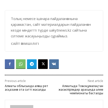
Толық немесе ішінара пайдаланғанына
қарамастан, сайт материалдарын пайдаланған
кезде міндетті түрде uakytnews.kz сайтына
сілтеме жасауыңызды сұраймыз.
САЙТ ӘКІМШІЛІГІ
Previous article
Next article
Алматы облысында алғаш рет
Алматыда Тоғызқұмалақтан
асқазанға ота сәтті жасалды
жасөспірімдер арасында әлем
чемпионаты басталды