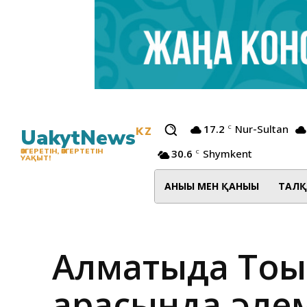
17.2
Nur-Sultan
C
UakytNews
KZ
30.6
Shymkent
ӨЗГЕРЕТІН, ӨЗГЕРТЕТІН
C
УАҚЫТ!
АНЫҒЫ МЕН ҚАНЫҒЫ
ТАЛҚ
Алматыда Тоғы
арасында әле