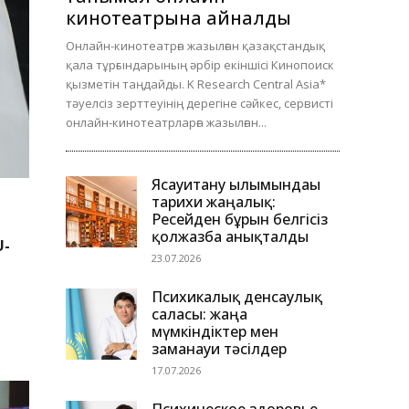
кинотеатрына айналды
Онлайн-кинотеатрға жазылған қазақстандық
қала тұрғындарының әрбір екіншісі Кинопоиск
қызметін таңдайды. K Research Central Asia*
тәуелсіз зерттеуінің дерегіне сәйкес, сервисті
онлайн-кинотеатрларға жазылған...
Ясауитану ғылымындағы
тарихи жаңалық:
Ресейден бұрын белгісіз
қолжазба анықталды
U-
23.07.2026
Психикалық денсаулық
саласы: жаңа
мүмкіндіктер мен
заманауи тәсілдер
17.07.2026