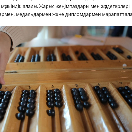
мүмкіндік алады. Жарыс жеңімпаздары мен жүлдегерлері
армен, медальдармен және дипломдармен марапаттала