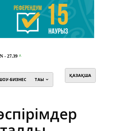
ҚАЗАҚША
ШОУ-БИЗНЕС
ТАҒЫ
өспірімдер
сталды