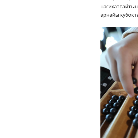
насихаттайтын 
арнайы кубокт