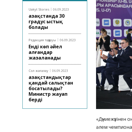
Uakyt Stories
06.09.2023
Қазақстанда 30
градус ыстық
болады
Редакция таңдауы
06.09.2023
Енді көп әйел
алғандар
жазаланады
Сол жағалау
06.09.2023
Қазақстандықтар
қандай салықтан
босатылады?
Министр жауап
берді
«Дүниежүзінен
әлем чемпионат