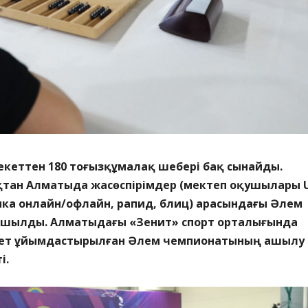
екеттен 180 тоғызқұмалақ шебері бақ сынайды.
тан Алматыда жасөспірімдер (мектеп оқушылары 
сика онлайн/офлайн, рапид, блиц) арасындағы Әлем
шылды. Алматыдағы «Зенит» спорт орталығында
рет ұйымдастырылған Әлем чемпионатының ашылу
і.