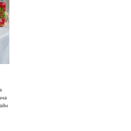
а
ына
лайн