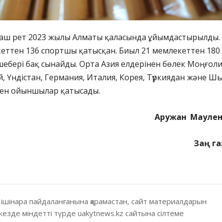
аш рет 2023 жылы Алматы қаласында ұйымдастырылды.
еттен 136 спортшы қатысқан. Биыл 21 мемлекеттен 180
ебері бақ сынайды. Орта Азия елдерінен бөлек Моңғоли
й, Үндістан, Германия, Италия, Корея, Түркиядан және Ш
нен ойыншылар қатысады.
Аружан Мауле
За
ң га
 ішінара пайдаланғанына қарамастан, сайт материалдарын
кезде міндетті түрде uakytnews.kz сайтына сілтеме