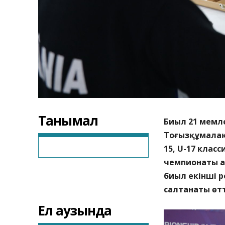
Танымал
Биыл 21 мемл
Тоғызқұмалақ
15, U-17 клас
чемпионаты а
биыл екінші 
салтанаты өтт
Ел аузында