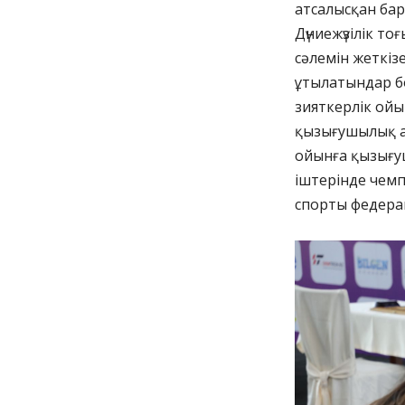
атсалысқан бар
Дүниежүзілік т
сәлемін жеткізе
ұтылатындар бо
зияткерлік ой
қызығушылық ар
ойынға қызығу
іштерінде чемп
спорты федера