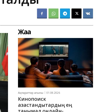
Жаңа
Ақпараттар ағыны
01.08.2026
Кинопоиск
қазақстандықтардың ең
танымал онлайн-