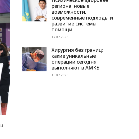
Психическое здоровье
региона: новые
возможности,
современные подходы и
развитие системы
помощи
17.07.2026
Хирургия без границ:
какие уникальные
операции сегодня
выполняют в АМКБ
16.07.2026
ғы