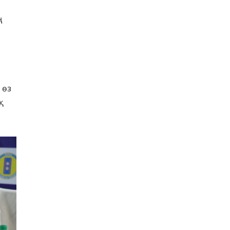
ң
 өз
қ