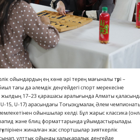
лік ойындардың ең көне әрі терең мағыналы түрі –
иыл тағы да әлемдік деңгейдегі спорт мерекесіне
5 жылдың 17–23 қарашасы аралығында Алматы қаласынд
 (U-15, U-17) арасындағы Тоғызқұмалақ Әлем чемпионат
0 мемлекетінен ойыншылар келді. Бұл жарыс классика (он
 рапид және блиц форматтарында ұйымдастырылады.
-түкпірінен жиналған жас спортшылар зияткерлік
 сынап, ұлттық ойынды халықаралық деңгейде