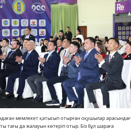
 ондаған мемлекет қатысып отырған оқушылар арасында
ы тағы да жалауын көтеріп отыр. Біз бұл шараға