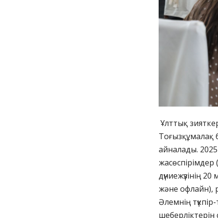
Ұлттық зияткер
Тоғызқұмалақ б
айналады. 202
жасөспірімдер
дүниежүзінің 2
және офлайн),
Әлемнің түкпір
шеберліктерін