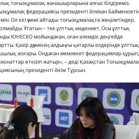
лық тоғызқұмалақ жанашырларына алғыс білдіреміз.
оғызқұмалақ федерациясы президенті Әлихан Байменовті
мін. Ол кісі үнемі айтады: тоғызқұмалақта жеңілетіндер,
лмайды. Ұтатын – тек ұлттық мәдениет. Осы ұлттық
ынды ЮНЕСКО мойындаған, оған әлемдік деңгейде
тты. Қазір дүниенің алдыңғы қатарлы елдерінде ұлттық
шылық жоғары. Ондаған мемлекет федерациялар құрып,
ионаттар өткізіп жатыр», – деді Қазақстан Тоғызқұмала
циясының президенті Әкім Тұрсын.