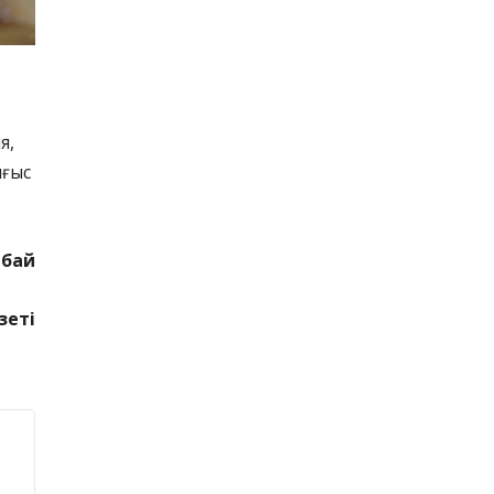
я,
ығыс
нбай
зеті