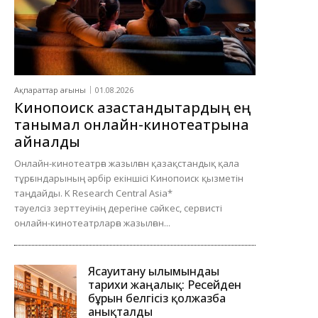
Ақпараттар ағыны
01.08.2026
Кинопоиск қазақстандықтардың ең
танымал онлайн-кинотеатрына
айналды
Онлайн-кинотеатрға жазылған қазақстандық қала
тұрғындарының әрбір екіншісі Кинопоиск қызметін
таңдайды. K Research Central Asia*
тәуелсіз зерттеуінің дерегіне сәйкес, сервисті
онлайн-кинотеатрларға жазылған...
Ясауитану ғылымындағы
тарихи жаңалық: Ресейден
бұрын белгісіз қолжазба
анықталды