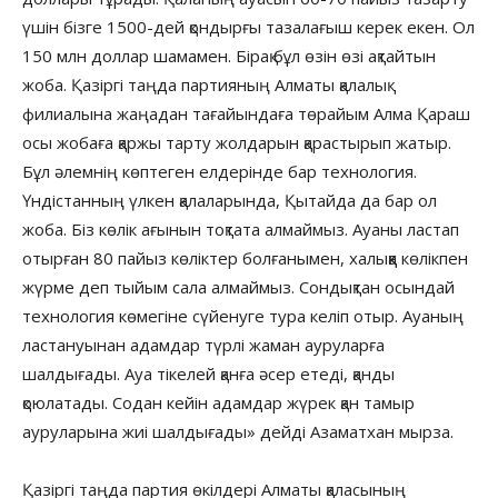
үшін бізге 1500-дей қондырғы тазалағыш керек екен. Ол
150 млн доллар шамамен. Бірақ бұл өзін өзі ақтайтын
жоба. Қазіргі таңда партияның Алматы қалалық
филиалына жаңадан тағайындаға төрайым Алма Қараш
осы жобаға қаржы тарту жолдарын қарастырып жатыр.
Бұл әлемнің көптеген елдерінде бар технология.
Үндістанның үлкен қалаларында, Қытайда да бар ол
жоба. Біз көлік ағынын тоқтата алмаймыз. Ауаны ластап
отырған 80 пайыз көліктер болғанымен, халыққа көлікпен
жүрме деп тыйым сала алмаймыз. Сондықтан осындай
технология көмегіне сүйенуге тура келіп отыр. Ауаның
ластануынан адамдар түрлі жаман ауруларға
шалдығады. Ауа тікелей қанға әсер етеді, қанды
қоюлатады. Содан кейін адамдар жүрек қан тамыр
ауруларына жиі шалдығады» дейді Азаматхан мырза.
Қазіргі таңда партия өкілдері Алматы қаласының