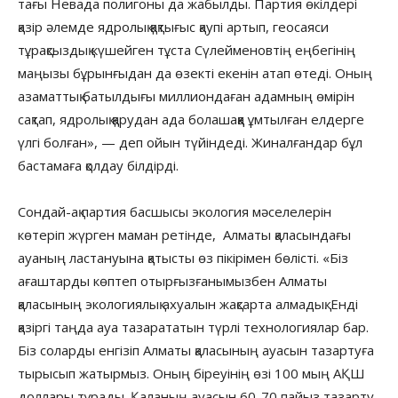
тағы Невада полигоны да жабылды. Партия өкілдері
қазір әлемде ядролық қақтығыс қаупі артып, геосаяси
тұрақсыздық күшейген тұста Сүлейменовтің еңбегінің
маңызы бұрынғыдан да өзекті екенін атап өтеді. Оның
азаматтық батылдығы миллиондаған адамның өмірін
сақтап, ядролық қарудан ада болашаққа ұмтылған елдерге
үлгі болған», — деп ойын түйіндеді. Жиналғандар бұл
бастамаға қолдау білдірді.
Сондай-ақ партия басшысы экология мәселелерін
көтеріп жүрген маман ретінде, Алматы қаласындағы
ауаның ластануына қатысты өз пікірімен бөлісті. «Біз
ағаштарды көптеп отырғызғанымызбен Алматы
қаласының экологиялық ахуалын жақсарта алмадық. Енді
қазіргі таңда ауа тазарататын түрлі технологиялар бар.
Біз соларды енгізіп Алматы қаласының ауасын тазартуға
тырысып жатырмыз. Оның біреуінің өзі 100 мың АҚШ
доллары тұрады. Қаланың ауасын 60-70 пайыз тазарту