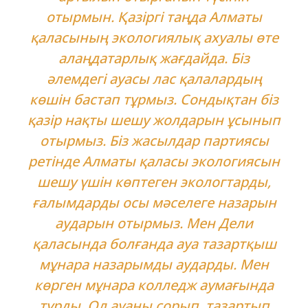
отырмын. Қазіргі таңда Алматы
қаласының экологиялық ахуалы өте
алаңдатарлық жағдайда. Біз
әлемдегі ауасы лас қалалардың
көшін бастап тұрмыз. Сондықтан біз
қазір нақты шешу жолдарын ұсынып
отырмыз. Біз жасылдар партиясы
ретінде Алматы қаласы экологиясын
шешу үшін көптеген экологтарды,
ғалымдарды осы мәселеге назарын
аударын отырмыз. Мен Дели
қаласында болғанда ауа тазартқыш
мұнара назарымды аударды. Мен
көрген мұнара колледж аумағында
тұрды. Ол ауаны сорып, тазартып