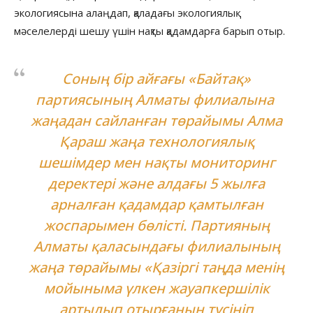
экологиясына алаңдап, қаладағы экологиялық
мәселелерді шешу үшін нақты қадамдарға барып отыр.
Соның бір айғағы «Байтақ»
партиясының Алматы филиалына
жаңадан сайланған төрайымы Алма
Қараш жаңа технологиялық
шешімдер мен нақты мониторинг
деректері және алдағы 5 жылға
арналған қадамдар қамтылған
жоспарымен бөлісті. Партияның
Алматы қаласындағы филиалының
жаңа төрайымы «Қазіргі таңда менің
мойыныма үлкен жауапкершілік
артылып отырғанын түсініп