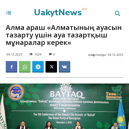
UakytNews
KZ
Алма Қараш «Алматының ауасын
тазарту үшін ауа тазартқыш
мұнаралар керек»
1524
04.12.2025
0
жаңартылды:
04.12.2025