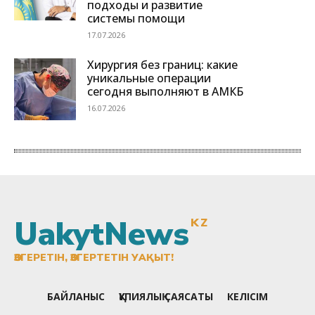
UakytNews
KZ
ӨЗГЕРЕТІН, ӨЗГЕРТЕТІН УАҚЫТ!
БАЙЛАНЫС
ҚҰПИЯЛЫҚ САЯСАТЫ
КЕЛІСІМ