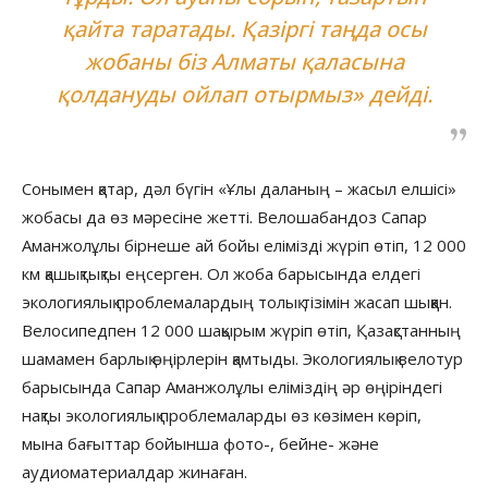
қайта таратады. Қазіргі таңда осы
жобаны біз Алматы қаласына
қолдануды ойлап отырмыз» дейді.
Сонымен қатар, дәл бүгін «Ұлы даланың – жасыл елшісі»
жобасы да өз мәресіне жетті. Велошабандоз Сапар
Аманжолұлы бірнеше ай бойы елімізді жүріп өтіп, 12 000
км қашықтықты еңсерген. Ол жоба барысында елдегі
экологиялық проблемалардың толық тізімін жасап шыққан.
Велосипедпен 12 000 шақырым жүріп өтіп, Қазақстанның
шамамен барлық өңірлерін қамтыды. Экологиялық велотур
барысында Сапар Аманжолұлы еліміздің әр өңіріндегі
нақты экологиялық проблемаларды өз көзімен көріп,
мына бағыттар бойынша фото-, бейне- және
аудиоматериалдар жинаған.