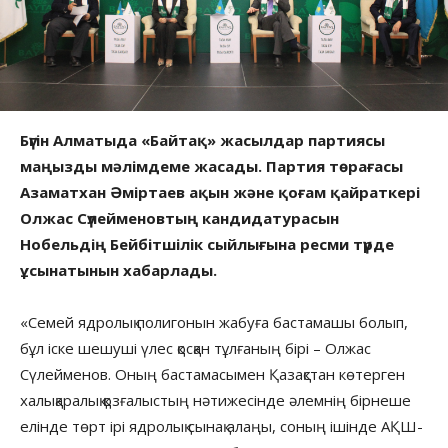
Бүгін Алматыда «Байтақ» жасылдар партиясы
маңызды мәлімдеме жасады. Партия төрағасы
Азаматхан Әміртаев ақын және қоғам қайраткері
Олжас Сүлейменовтың кандидатурасын
Нобельдің Бейбітшілік сыйлығына ресми түрде
ұсынатынын хабарлады.
«Семей ядролық полигонын жабуға бастамашы болып,
бұл іске шешуші үлес қосқан тұлғаның бірі – Олжас
Сүлейменов. Оның бастамасымен Қазақстан көтерген
халықаралық қозғалыстың нәтижесінде әлемнің бірнеше
елінде төрт ірі ядролық сынақ алаңы, соның ішінде АҚШ-