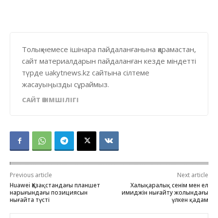
Толық немесе ішінара пайдаланғанына қарамастан,
сайт материалдарын пайдаланған кезде міндетті
түрде uakytnews.kz сайтына сілтеме
жасауыңызды сұраймыз.
САЙТ ӘКІМШІЛІГІ
Previous article
Next article
Huawei Қазақстандағы планшет
Халықаралық сенім мен ел
нарығындағы позициясын
имиджін нығайту жолындағы
нығайта түсті
үлкен қадам