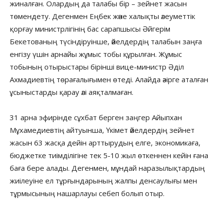
жиналған. Олардың да талабы бір – зейнет жасын
төмендету. Дегенмен Еңбек және халықты әлеуметтік
қорғау министрлігінің бас сарапшысы Әйгерім
Бекетованың түсіндіруінше, әйелдердің талабын заңға
енгізу үшін арнайы жұмыс тобы құрылған. Жұмыс
тобының отырыстары бірінші вице-министр Әділ
Ахмадиевтің төрағалығымен өтеді. Алайда әзірге аталған
ұсыныстарды қарау әлі аяқталмаған.
31 арна эфирінде сұхбат берген заңгер Айыпхан
Мұхамедиевтің айтуынша, Үкімет әйелдердің зейнет
жасын 63 жасқа дейін арттырудың елге, экономикаға,
бюджетке тиімділігіне тек 5-10 жыл өткеннен кейін ғана
баға бере алады. Дегенмен, мұндай наразылықтардың
жиілеуіне ел тұрғындарының жалпы денсаулығы мен
тұрмысының нашарлауы себеп болып отыр.