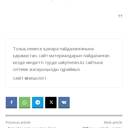
Толық немесе ішінара пайдаланғанына
қарамастан, сайт материалдарын пайдаланған
кезде міндетті түрде uakytnews.kz сайтына
сілтеме жасауыңызды сұраймыз.
САЙТ ӘКІМШІЛІГІ
Previous article
Next article