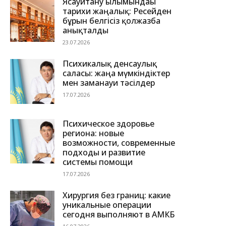
Ясауитану ғылымындағы
тарихи жаңалық: Ресейден
бұрын белгісіз қолжазба
анықталды
23.07.2026
Психикалық денсаулық
саласы: жаңа мүмкіндіктер
мен заманауи тәсілдер
17.07.2026
Психическое здоровье
региона: новые
возможности, современные
подходы и развитие
системы помощи
17.07.2026
Хирургия без границ: какие
уникальные операции
сегодня выполняют в АМКБ