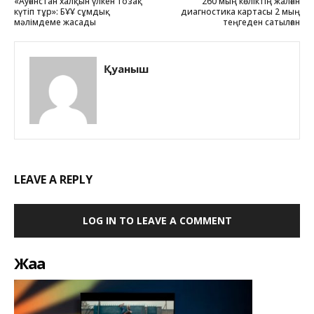
«Ауғанстан халқын үлкен тозақ
260 мың көліктің жалған
күтіп тұр»: БҰҰ сұмдық
диагностика картасы 2 мың
мәлімдеме жасады
теңгеден сатылған
Қуаныш
LEAVE A REPLY
LOG IN TO LEAVE A COMMENT
Жаңа