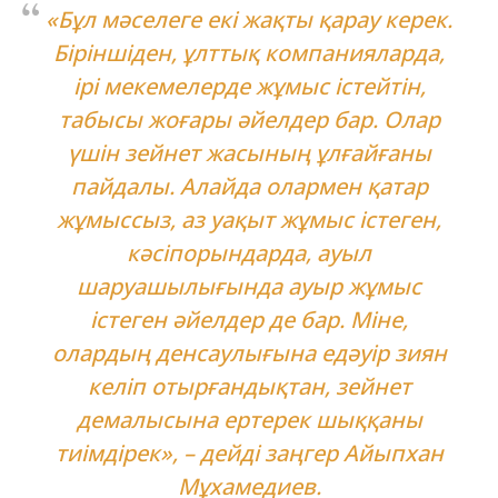
«Бұл мәселеге екі жақты қарау керек.
Біріншіден, ұлттық компанияларда,
ірі мекемелерде жұмыс істейтін,
табысы жоғары әйелдер бар. Олар
үшін зейнет жасының ұлғайғаны
пайдалы. Алайда олармен қатар
жұмыссыз, аз уақыт жұмыс істеген,
кәсіпорындарда, ауыл
шаруашылығында ауыр жұмыс
істеген әйелдер де бар. Міне,
олардың денсаулығына едәуір зиян
келіп отырғандықтан, зейнет
демалысына ертерек шыққаны
тиімдірек»,
– дейді заңгер Айыпхан
Мұхамедиев.