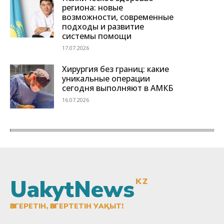
UakytNews
KZ
ӨЗГЕРЕТІН, ӨЗГЕРТЕТІН УАҚЫТ!