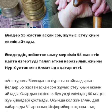
Әйелдер 55 жастан асқан соң жұмыс істеу қиын
екенін айтады.
Әйелдердің зейнетке шығу мерзімін 58 жас етіп
қайта өзгертуді талап еткен наразылық жиыны
Нұр-Сұлтан мен Алматыда қатар өтті.
«Ана туралы балладаны» әнұранына айналдырған
әйелдер 55 жастан асқан соң жұмыс істеу қиын екенін
айтады. Олардың сөзінше, бұл уәжді еліміздің 60 мыңға
жуық әйелдері қостайды. Осынша қол жиналған, деп
хабарлады 31 арнаның Информбюро ақпараттық