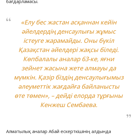
бағдарламасы.
«Елу бес жастан асқаннан кейін
әйелдердің денсаулығы жұмыс
істеуге жарамайды. Оны бүкіл
Қазақстан әйелдері жақсы біледі.
Көпбалалы аналар 63-ке, яғни
зейнет жасына жете алмауы да
мүмкін. Қазір біздің денсаулығымыз
әлеуметтік жағдайға байланысты
өте төмен»,
– дейді елорда тұрғыны
Кенжеш Сембаева.
Алматылық аналар Абай ескерткішінің алдында