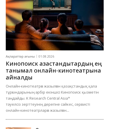
Ақпараттар ағыны
01.08.2026
Кинопоиск қазақстандықтардың ең
танымал онлайн-кинотеатрына
айналды
Онлайн-кинотеатрға жазылған қазақстандық қала
тұрғындарының әрбір екіншісі Кинопоиск қызметін
таңдайды. K Research Central Asia*
тәуелсіз зерттеуінің дерегіне сәйкес, сервисті
онлайн-кинотеатрларға жазылған...