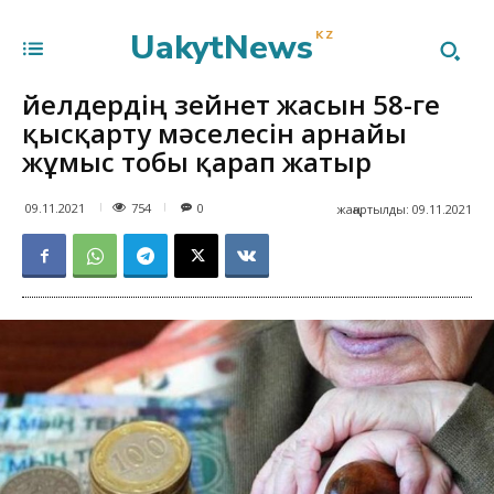
UakytNews
KZ
Әйелдердің зейнет жасын 58-ге
қысқарту мәселесін арнайы
жұмыс тобы қарап жатыр
754
09.11.2021
0
жаңартылды:
09.11.2021