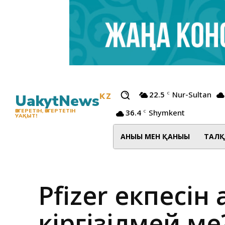
22.5
Nur-Sultan
C
UakytNews
KZ
36.4
Shymkent
ӨЗГЕРЕТІН, ӨЗГЕРТЕТІН
C
УАҚЫТ!
АНЫҒЫ МЕН ҚАНЫҒЫ
ТАЛҚ
Pfizer екпесі
кіргізілмей м