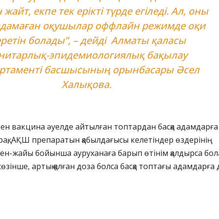
 жайт, екпе тек ерікті түрде егіледі. Ал, оны
дамаған оқушылар оффлайн режимде оқи
ретін болады”, – дейді Алматы қаласы
нитарлық-эпидемиологиялық бақылау
ртаменті басшысының орынбасары Әсел
Халықова.
кен вакцина әуелде айтылған топтардан басқа адамдарға
рақ, АҚШ препаратын қабылдағысы келетіндер өздерінің
ен-жайы бойынша ауруханаға барып өтінім қалдырса бол
өзінше, артық қалған доза болса басқа топтағы адамдарға 