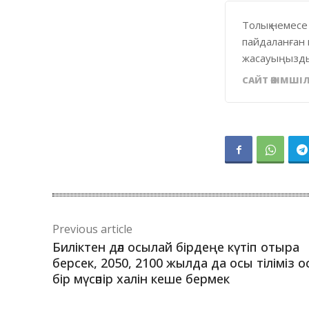
Толық немесе
пайдаланған 
жасауыңызды
САЙТ ӘКІМШІЛ
Previous article
Биліктен дәл осылай бірдеңе күтіп отыра
берсек, 2050, 2100 жылда да осы тіліміз о
бір мүсәпір халін кеше бермек