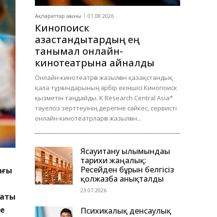
Ақпараттар ағыны
01.08.2026
Кинопоиск
қазақстандықтардың ең
танымал онлайн-
кинотеатрына айналды
Онлайн-кинотеатрға жазылған қазақстандық
қала тұрғындарының әрбір екіншісі Кинопоиск
қызметін таңдайды. K Research Central Asia*
тәуелсіз зерттеуінің дерегіне сәйкес, сервисті
онлайн-кинотеатрларға жазылған...
Ясауитану ғылымындағы
тарихи жаңалық:
Ресейден бұрын белгісіз
ағы
қолжазба анықталды
23.07.2026
раты
ге
Психикалық денсаулық