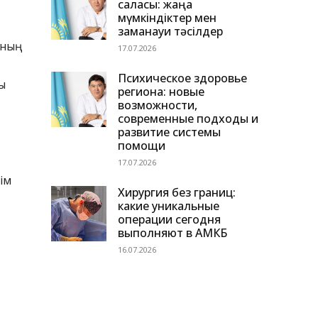
саласы: жаңа
мүмкіндіктер мен
заманауи тәсілдер
аның
17.07.2026
Психическое здоровье
ы
региона: новые
возможности,
современные подходы и
развитие системы
помощи
17.07.2026
ім
Хирургия без границ:
какие уникальные
операции сегодня
выполняют в АМКБ
16.07.2026