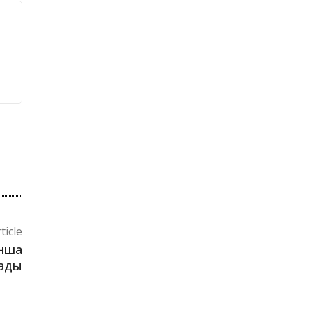
ticle
анша
лады