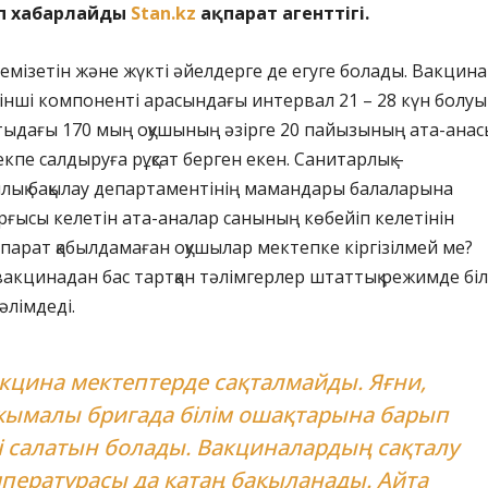
п хабарлайды
Stan.kz
ақпарат агенттігі.
а емізетін және жүкті әйелдерге де егуге болады. Вакцин
кінші компоненті арасындағы интервал 21 – 28 күн болуы
тыдағы 170 мың оқушының әзірге 20 пайызының ата-анас
кпе салдыруға рұқсат берген екен. Санитарлық –
лық бақылау департаментінің мамандары балаларына
ғысы келетін ата-аналар санының көбейіп келетінін
епарат қабылдамаған оқушылар мектепке кіргізілмей ме?
 вакцинадан бас тартқан тәлімгерлер штаттық режимде біл
әлімдеді.
кцина мектептерде сақталмайды. Яғни,
ымалы бригада білім ошақтарына барып
і салатын болады. Вакциналардың сақталу
пературасы да қатаң бақыланады. Айта