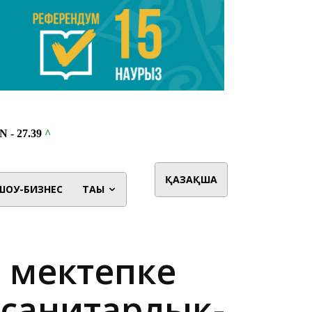
ҚАЗАҚША
ШОУ-БИЗНЕС
ТАҒЫ
р мектепке
 санитарлық-