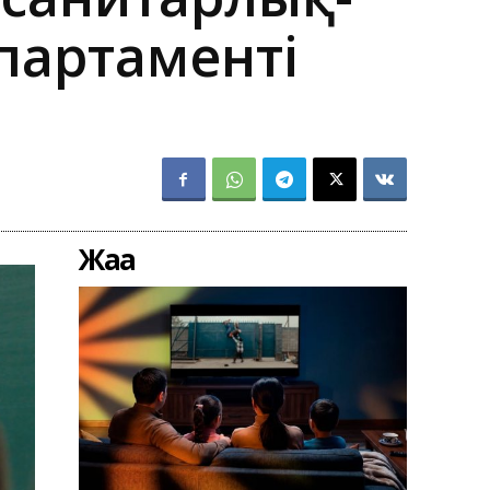
партаменті
Жаңа