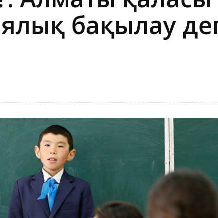
ялық бақылау де