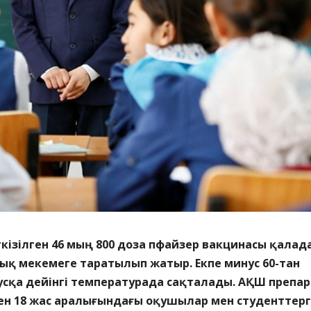
кізілген 46 мың 800 доза пфайзер вакцинасы қалад
ық мекемеге таратылып жатыр. Екпе минус 60-тан
дусқа дейінгі температурада сақталады. АҚШ препа
ен 18 жас аралығындағы оқушылар мен студенттер