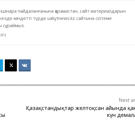
 ішінара пайдаланғанына қарамастан, сайт материалдарын
кезде міндетті түрде uakytnews.kz сайтына сілтеме
 сұраймыз.
ІГІ
Next ar
Қазақстандықтар желтоқсан айында қ
сы
күн дема