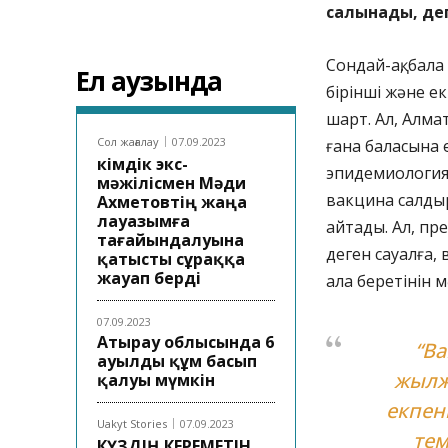
салынады, де
Сондай-ақ, бал
Ел аузында
бірінші және е
шарт. Ал, Алма
Сол жағалау
07.09.2023
ғана баласына е
Әкімдік экс-
эпидемиология
мәжілісмен Мәди
вакцина салдыр
Ахметовтің жаңа
лауазымға
айтады. Ал, пр
тағайындалуына
деген сауалға,
қатысты сұраққа
жауап берді
ала беретінін м
07.09.2023
Атырау облысында 6
“Ва
ауылды құм басып
жылж
қалуы мүмкін
екпен
Uakyt Stories
07.09.2023
тем
КҮЗДІҢ КЕРЕМЕТІН