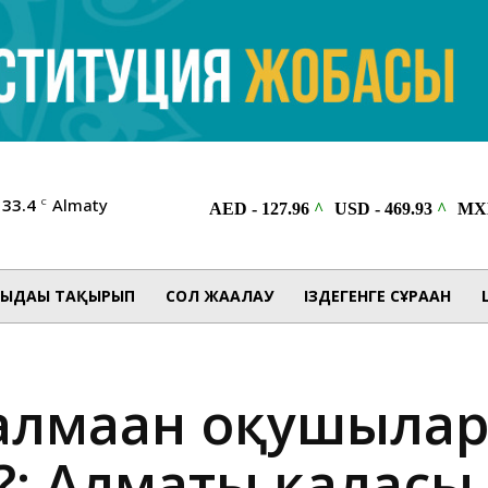
33.4
Almaty
C
ЫДАҒЫ ТАҚЫРЫП
СОЛ ЖАҒАЛАУ
ІЗДЕГЕНГЕ СҰРАҒАН
н алмаған оқушыла
е?: Алматы қаласы