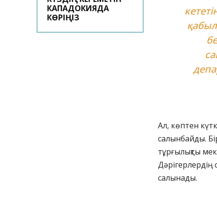
КАПАДОКИЯДА
кететін
КӨРІҢІЗ
қабыл
бе
са
депа
Ал, көптен күт
салынбайды. Бі
тұрғылықты мек
Дәрігерлердің с
салынады.