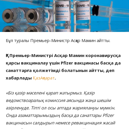
Бұл туралы Премьер-Министр Асқар Мамин айтты.
ҚР Премьер-Министрі Асқар Мамин коронавирусқа
қарсы вакциналау үшін Pfizer вакцинасы басқа да
санаттарға қолжетімді болатынын айтты, деп
хабарлады
ҚазАқпарат
.
«Біз қазір мәселені қарап жатырмыз. Қазір
ведомствоаралық комиссия аясында жаңа шешім
әзірленуде. Тіпті ол осы аптада жариялануы мүмкін.
Онда азаматтарымыздың басқа да санаттары Pfizer
вакцинасын салдырып немесе ревакцинация жасай