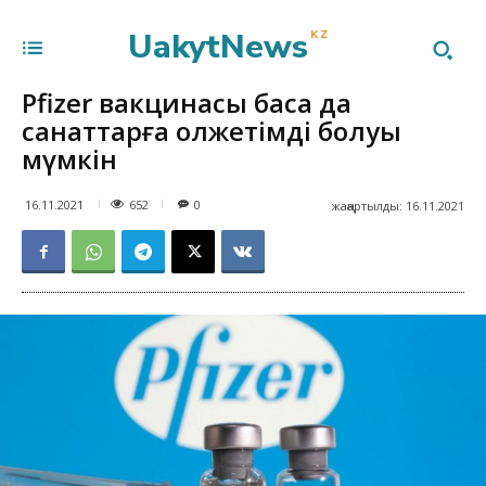
UakytNews
KZ
Pfizer вакцинасы басқа да
санаттарға қолжетімді болуы
мүмкін
652
16.11.2021
0
жаңартылды:
16.11.2021