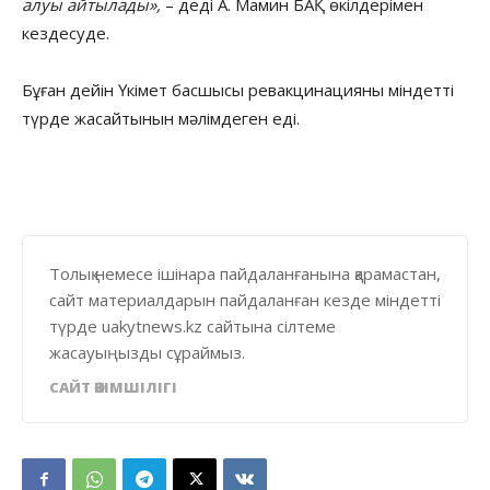
алуы айтылады»,
– деді А. Мамин БАҚ өкілдерімен
кездесуде.
Бұған дейін Үкімет басшысы ревакцинацияны міндетті
түрде жасайтынын мәлімдеген еді.
Толық немесе ішінара пайдаланғанына қарамастан,
сайт материалдарын пайдаланған кезде міндетті
түрде uakytnews.kz сайтына сілтеме
жасауыңызды сұраймыз.
САЙТ ӘКІМШІЛІГІ