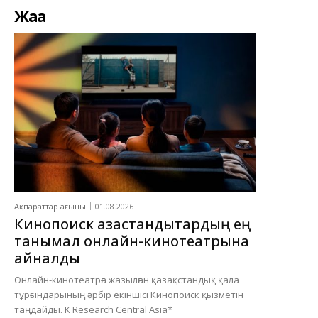
Жаңа
Ақпараттар ағыны
01.08.2026
Кинопоиск қазақстандықтардың ең
танымал онлайн-кинотеатрына
айналды
Онлайн-кинотеатрға жазылған қазақстандық қала
тұрғындарының әрбір екіншісі Кинопоиск қызметін
таңдайды. K Research Central Asia*