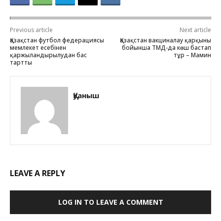
Previous article
Next article
Қазақстан футбол федерациясы
Қазақстан вакциналау қарқыны
мемлекет есебінен
бойынша ТМД-да көш бастап
қаржыландырылудан бас
тұр – Мамин
тартты
Қуаныш
LEAVE A REPLY
LOG IN TO LEAVE A COMMENT