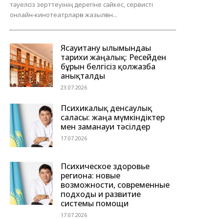
тәуелсіз зерттеуінің дерегіне сәйкес, сервисті
онлайн-кинотеатрларға жазылған...
Ясауитану ғылымындағы
тарихи жаңалық: Ресейден
бұрын белгісіз қолжазба
анықталды
23.07.2026
Психикалық денсаулық
саласы: жаңа мүмкіндіктер
мен заманауи тәсілдер
17.07.2026
Психическое здоровье
региона: новые
возможности, современные
подходы и развитие
системы помощи
17.07.2026