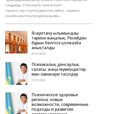
таңдайды. K Research Central Asia*
тәуелсіз зерттеуінің дерегіне сәйкес, сервисті
онлайн-кинотеатрларға жазылған...
Ясауитану ғылымындағы
тарихи жаңалық: Ресейден
бұрын белгісіз қолжазба
анықталды
23.07.2026
Психикалық денсаулық
саласы: жаңа мүмкіндіктер
мен заманауи тәсілдер
17.07.2026
Психическое здоровье
региона: новые
возможности, современные
подходы и развитие
системы помощи