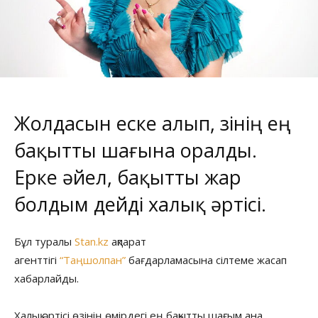
Жолдасын еске алып, өзінің ең
бақытты шағына оралды.
Ерке әйел, бақытты жар
болдым дейді халық әртісі.
Бұл туралы
Stan.kz
ақпарат
агенттігі
“Таңшолпан”
бағдарламасына сілтеме жасап
хабарлайды.
Халық әртісі өзінің өмірдегі ең бақытты шағым ана