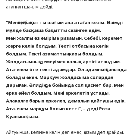
атанған шағым дейді.
“Менің ең бақытты шағым ана атаған кезім. Өзімді
мүлде басқаша бақытты сезінген едім.
Мен жалпы өз өміріме ризамын. Себебі, керемет
жерге келін болдым. Текті отбасына келін
болдым. Текті азаматтың жары болдым.
Жолдасымның демеуімен халық әртісі атандым.
Ата-енем өте текті адамдар. Ол адамның қанында
болады екен. Марқұм жолдасыма солардан
дарыған. Әлидің де бойында сол қасиет бар. Мен
ерке әйел болдым. Мені еркелетіп ұстады.
Алакөлге барып еркелеп, демалып қайтушы едік.
Ата-енем марқұм болып кетті”, – деді Роза
Қуанышқызы.
Айтуынша, келініне келін деп емес, қызым деп қарайды.