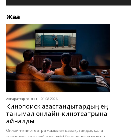
Жаңа
Ақпараттар ағыны
01.08.2026
Кинопоиск қазақстандықтардың ең
танымал онлайн-кинотеатрына
айналды
Онлайн-кинотеатрға жазылған қазақстандық қала
тұрғындарының әрбір екіншісі Кинопоиск қызметін