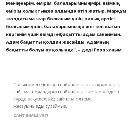
Менің өнерім, өмірім, балаларымның өмірі, өзімнің
өмірім халықтың көз алдында өтіп жатыр. Марқұм
жолдасыма жар болғаным үшін, халық әртісі
болғаным үшін, балаларымның ер жеткен шағын
көргенім үшін өзімді ең бақытты адам санаймын.
Адам бақытты қолдан жасайды. Адамның
бақытты болуы өз қолында”, – деді Роза ханым.
Толық немесе ішінара пайдаланғанына қарамастан,
сайт материалдарын пайдаланған кезде міндетті
түрде uakytnews.kz сайтына сілтеме
жасауыңызды сұраймыз.
САЙТ ӘКІМШІЛІГІ