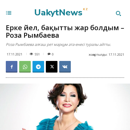
UakytNews
KZ
Ерке әйел, бақытты жар болдым –
Роза Рымбаева
Роза Рымбаева алғаш рет марқұм ата-енесі туралы айтты.
551
17.11.2021
0
жаңартылды:
17.11.2021