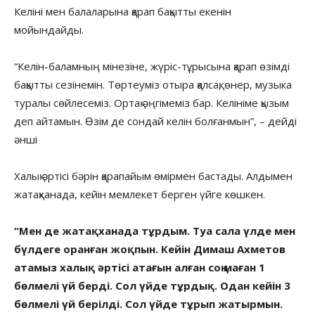
Келіні мен балаларына қарап бақытты екенін
мойындайды.
“Келін-баламның мінезіне, жүріс-тұрысына қарап өзімді
бақытты сезінемін. Төртеуміз отыра қалсақ, өнер, музыка
туралы сөйлесеміз. Ортақ әңгімеміз бар. Келініме қызым
деп айтамын. Өзім де сондай келін болғанмын”, – дейді
әнші
Халық әртісі бәрін қарапайым өмірмен бастады. Алдымен
жатақханада, кейін мемлекет берген үйге көшкен.
“Мен де жатақханада тұрдым. Туа сала үлде мен
бүлдеге оранған жоқпын. Кейін Димаш Ахметов
атамыз халық әртісі атағын алған соң маған 1
бөлмелі үй берді. Сол үйде тұрдық. Одан кейін 3
бөлмелі үй берілді. Сол үйде тұрып жатырмын.