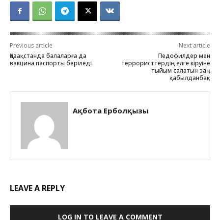
Previous article
Next article
Қазақстанда балаларға да
Педофилдер мен
вакцина паспорты беріледі
террористтердің елге кіруіне
тыйым салатын заң
қабылданбақ
Ақбота Ерболқызы
LEAVE A REPLY
LOG IN TO LEAVE A COMMENT