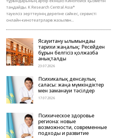
тұрғындарының әрбір екіншісі Кинопоиск қызметін
таңдайды. K Research Central Asia*
тәуелсіз зерттеуінің дерегіне сәйкес, сервисті
онлайн-кинотеатрларға жазылған...
Ясауитану ғылымындағы
тарихи жаңалық: Ресейден
бұрын белгісіз қолжазба
анықталды
23.07.2026
Психикалық денсаулық
саласы: жаңа мүмкіндіктер
мен заманауи тәсілдер
17.07.2026
Психическое здоровье
региона: новые
возможности, современные
подходы и развитие