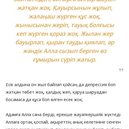
жатқан жоқ. Қауырсынын жұлып,
жалаңаш жүрген құс жоқ,
жынысынан жеріп, тауық болғысы
кеп жүрген қораз жоқ. Жылан жер
бауырлап, қыран тауды қиялап, әр
жәндік Алла сызып берген өз
ғұмырын сүріп жатыр.
Есік алдына он жыл байлап қойсаң да депрессия боп
жатқан төбет жоқ, қалдық жеп, қаруа шаруадан
босамаса да құса боп өлген есек жоқ.
Адамға Алла сана берді, ерекше жауапкершілік жүктеді.
Аллаға ортақ қоспай, ақыреттің анық келетініне сенген