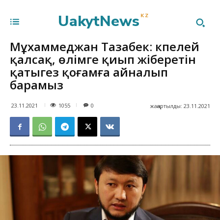
UakytNews
KZ
Мұхаммеджан Тазабек: Өкпелей
қалсақ, өлімге қиып жіберетін
қатыгез қоғамға айналып
барамыз
1055
23.11.2021
0
жаңартылды:
23.11.2021