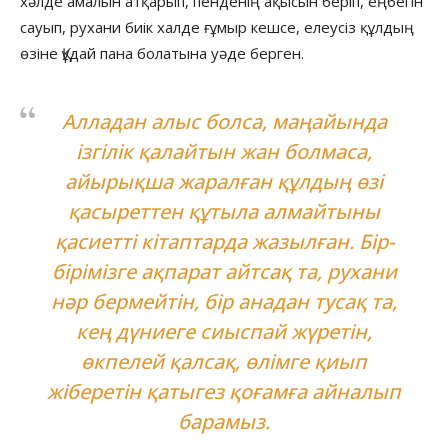
хәлде амалын атқарып, пенденің ақысын беріп, еңбегін
сауып, рухани биік халде ғұмыр кешсе, елеусіз құлдың
өзіне Құдай пана болатына уәде берген.
Алладан алыс болса, маңайында
ізгілік қалайтын жан болмаса,
айырықша жаралған құлдың өзі
қасыреттен құтыла алмайтыны
қасиетті кітаптарда жазылған. Бір-
бірімізге ақпарат айтсақ та, рухани
нәр бермейтін, бір анадан тусақ та,
кең дүниеге сиыспай жүретін,
өкпелей қалсақ, өлімге қиып
жіберетін қатыгез қоғамға айналып
барамыз.