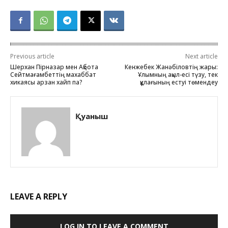
Previous article
Next article
Шерхан Пірназар мен Ақбота
Кенжебек Жанәбіловтің жары:
Сейтмағамбеттің махаббат
Ұлымның ақыл-есі түзу, тек
хикаясы арзан хайп па?
құлағының естуі төмендеу
Қуаныш
LEAVE A REPLY
LOG IN TO LEAVE A COMMENT