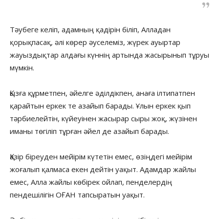
Тәубеге келіп, адамның қадірін біліп, Алладан
қорықпасақ, әлі көрер әуселеміз, жүрек ауыртар
жауыздықтар алдағы күннің артында жасырынып тұруы
мүмкін.
Қызға құрметпен, әйелге әділдікпен, анаға ілтипатпен
қарайтын еркек те азайып барады. Ұлын еркек қып
тәрбиелейтін, күйеуінен жасырар сыры жоқ, жүзінен
иманы төгіліп тұрған әйел де азайып барады.
Қазір біреуден мейірім күтетін емес, өзіңдегі мейірім
жоғалып қалмаса екен дейтін уақыт. Адамдар жайлы
емес, Алла жайлы көбірек ойлап, пенделердің
пендешілігін ОҒАН тапсыратын уақыт.