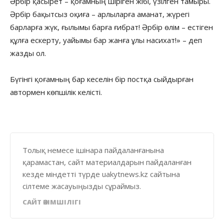
Әрбір қасырет – қоғамның шіріген жібі, үзілген тамыры.
Әрбір бақытсыз оқиға – арлыларға аманат, жүрегі
барларға жүк, ғылымы барға ғибрат! Әрбір өлім – естіген
құлға ескерту, уайымы бар жанға ұлы насихат!» – деп
жазды ол.
Бүгінгі қоғамның бар кеселін бір постқа сыйдырған
автормен көпшілік келісті.
Толық немесе ішінара пайдаланғанына
қарамастан, сайт материалдарын пайдаланған
кезде міндетті түрде uakytnews.kz сайтына
сілтеме жасауыңызды сұраймыз.
САЙТ ӘКІМШІЛІГІ