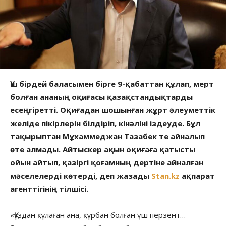
Үш бірдей баласымен бірге 9-қабаттан құлап, мерт
болған ананың оқиғасы қазақстандықтарды
есеңгіретті. Оқиғадан шошынған жұрт әлеуметтік
желіде пікірлерін білдіріп, кінәліні іздеуде. Бұл
тақырыптан Мұхаммеджан Тазабек те айналып
өте алмады. Айтыскер ақын оқиғаға қатысты
ойын айтып, қазіргі қоғамның дертіне айналған
мәселелерді көтерді, деп жазады
Stan.kz
ақпарат
агенттігінің тілшісі.
«Құздан құлаған ана, құрбан болған үш перзент…