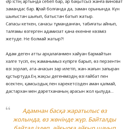
Әр істің артында себеп бар, әр бақытсыз жанға виноват
замандас бар. Қалай болғанда да, заман орынында. Күн
шығыстан шығып, батыстан батып жатыр.
Сапасы кеткен, санасы тұманданған, табиғаты айнып,
талғамы өзгерген адамизат қана екеніне көзіміз
жетуде. Не болмай жатыр?!
Адам деген атты арқалағанмен хайуан бармайтын
хәлге түсіп, ең жаманымыз күпірге барып, өз перзентін
өзі зорлап, ата-анасын зар илетіп, жан-жағын запыран
құстыртуда.Ең жақсы дегеніміздің өзі ғайбат пен
өсектен, қамсыздық пен харекетсізден аман қалмай,
дастархан мен дәретхананың арасын жол қылуда…
Адамнан басқа жаратылыс өз
жолында, өз жөнінде жүр. Байталды
байтал іздеп, айғырға айғыр шауып