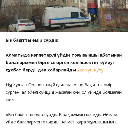
Біз бақытты өмір сүрдік.
Алматыда көппәтерлі үйдің тоғызыншы қабатынан
балаларымен бірге секірген келіншектің күйеуі
сұхбат берді, деп хабарлайды
Azattyq Rýhy.
Нұрсұлтан Оразовтың айтуынша, олар бақытты өмір
сүрген, ал әйелі суицид жасаған күні ол үйінде болмаған
екен.
«Біз бақытты өмір сүрдік. Бірақ жұмыссыз едік. Әйелім
үйде балалармен отырды. Ал мен қара жұмысшымын,