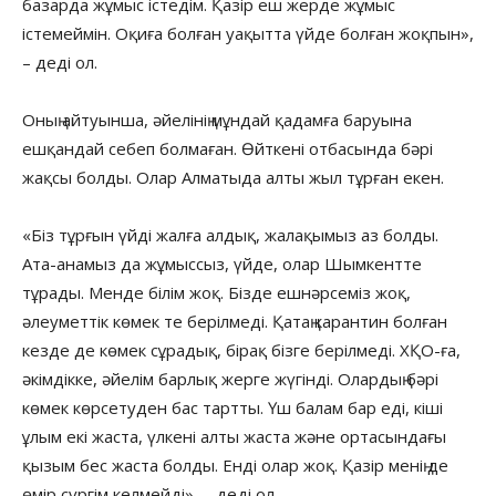
базарда жұмыс істедім. Қазір еш жерде жұмыс
істемеймін. Оқиға болған уақытта үйде болған жоқпын»,
– деді ол.
Оның айтуынша, әйелінің мұндай қадамға баруына
ешқандай себеп болмаған. Өйткені отбасында бәрі
жақсы болды. Олар Алматыда алты жыл тұрған екен.
«Біз тұрғын үйді жалға алдық, жалақымыз аз болды.
Ата-анамыз да жұмыссыз, үйде, олар Шымкентте
тұрады. Менде білім жоқ. Бізде ешнәрсеміз жоқ,
әлеуметтік көмек те берілмеді. Қатаң карантин болған
кезде де көмек сұрадық, бірақ бізге берілмеді. ХҚО-ға,
әкімдікке, әйелім барлық жерге жүгінді. Олардың бәрі
көмек көрсетуден бас тартты. Үш балам бар еді, кіші
ұлым екі жаста, үлкені алты жаста және ортасындағы
қызым бес жаста болды. Енді олар жоқ. Қазір менің де
өмір сүргім келмейді», – деді ол.