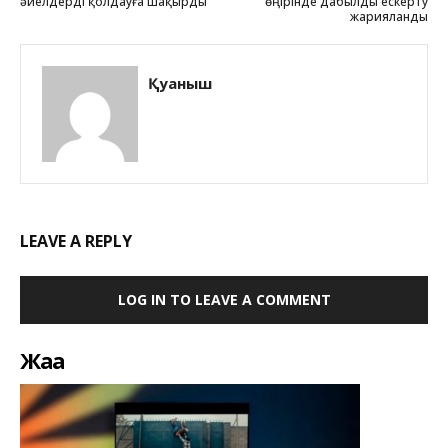
әйелдерді қолдауға шақырды
өңірінде дабылды ескерту
жарияланды
Қуаныш
LEAVE A REPLY
LOG IN TO LEAVE A COMMENT
Жаңа