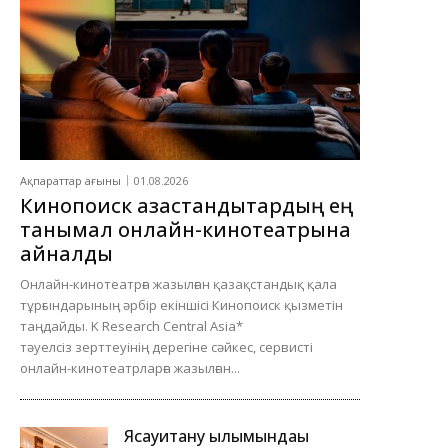
Ақпараттар ағыны
01.08.2026
Кинопоиск қазақстандықтардың ең
танымал онлайн-кинотеатрына
айналды
Онлайн-кинотеатрға жазылған қазақстандық қала
тұрғындарының әрбір екіншісі Кинопоиск қызметін
таңдайды. K Research Central Asia*
тәуелсіз зерттеуінің дерегіне сәйкес, сервисті
онлайн-кинотеатрларға жазылған...
Ясауитану ғылымындағы