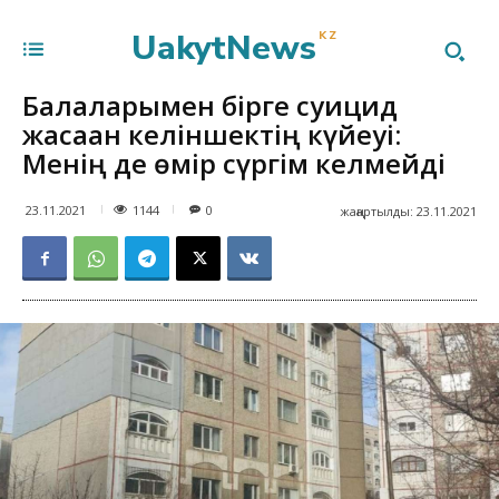
UakytNews
KZ
Балаларымен бірге суицид
жасаған келіншектің күйеуі:
Менің де өмір сүргім келмейді
1144
23.11.2021
0
жаңартылды:
23.11.2021