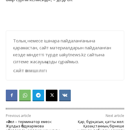
Толық немесе ішінара пайдаланғанына
қарамастан, сайт материалдарын пайдаланған
кезде міндетті түрде uakytnews.kz сайтына
сілтеме жасауыңызды сұраймыз.
САЙТ ӘКІМШІЛІГІ
Previous article
Next article
«Әйел – терминатор емес»:
Қар, бұрқасын, қатты жел:
Жұлдыз Әбдукәрімова
Қазақстанның бірнеше