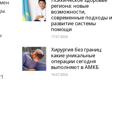
Психическое здоровье
ымен
региона: новые
ды.
возможности,
современные подходы и
развитие системы
помощи
н
17.07.2026
Хирургия без границ:
какие уникальные
операции сегодня
выполняют в АМКБ
16.07.2026
21