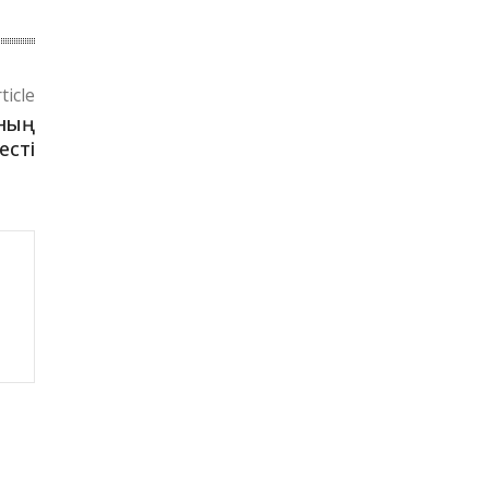
ticle
ының
есті