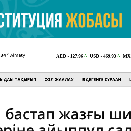
34
Almaty
C
ЫДАҒЫ ТАҚЫРЫП
СОЛ ЖАҒАЛАУ
ІЗДЕГЕНГЕ СҰРАҒАН
н бастап жазғы ш
еріне айыппұл с