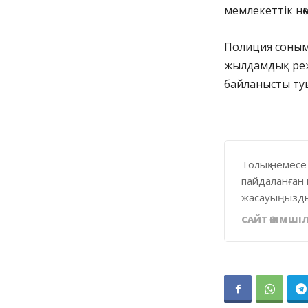
мемлекеттік нө
Полиция соным
жылдамдық режи
байланысты туы
Толық немесе
пайдаланған 
жасауыңызды
САЙТ ӘКІМШІЛ