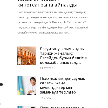
кинотеатрына айналды
Онлайн-кинотеатрға жазылған қазақстандық
қала тұрғындарының әрбір екіншісі Кинопоиск
қызметін таңдайды. K Research Central Asia*
тәуелсіз зерттеуінің дерегіне сәйкес, сервисті
онлайн-кинотеатрларға жазылған...
Ясауитану ғылымындағы
тарихи жаңалық:
Ресейден бұрын белгісіз
қолжазба анықталды
23.07.2026
Психикалық денсаулық
саласы: жаңа
ын
мүмкіндіктер мен
заманауи тәсілдер
17.07.2026
л