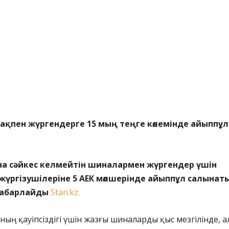
ақпен жүргендерге 15 мың теңге көлемінде айыппұл
а сәйкес келмейтін шиналармен жүргендер үшін
к жүргізушілеріне 5 АЕК мөлшерінде айыппұл салынат
хабарлайды
Stan.kz.
ның қауіпсіздігі үшін жазғы шиналарды қыс мезгілінде, а