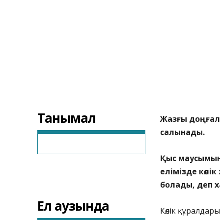
Танымал
Жазғы доңғал
салынады.
Қыс маусымын
елімізде көлі
болады, деп 
Ел аузында
Көлік құралдары