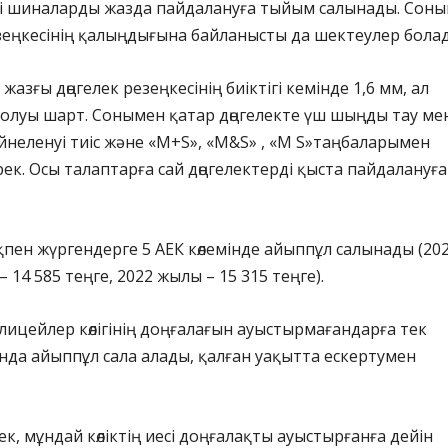
ті шиналарды жазда пайдалануға тыйым салынады. Сон
зеңкесінің қалыңдығына байланысты да шектеулер бола
жазғы дөңгелек резеңкесінің биіктігі кемінде 1,6 мм, ал
олуы шарт. Сонымен қатар дөңгелекте үш шыңды тау ме
неленуі тиіс және «М+S», «M&S» , «M S»таңбаларымен
ек. Осы талаптарға сай дөңгелектерді қыста пайдалануға
пен жүргендерге 5 АЕК көлемінде айыппұл салынады (20
 14 585 теңге, 2022 жылы – 15 315 теңге).
олицейлер көлігінің доңғалағын ауыстырмағандарға тек
да айыппұл сала алады, қалған уақытта ескертумен
ек, мұндай көліктің иесі доңғалақты ауыстырғанға дейін