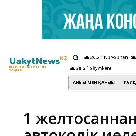
26.2
Nur-Sultan
C
UakytNews
KZ
38.6
Shymkent
ӨЗГЕРЕТІН, ӨЗГЕРТЕТІН
C
УАҚЫТ!
АНЫҒЫ МЕН ҚАНЫҒЫ
ТАЛҚ
1 желтоқсанна
автокөлік иел