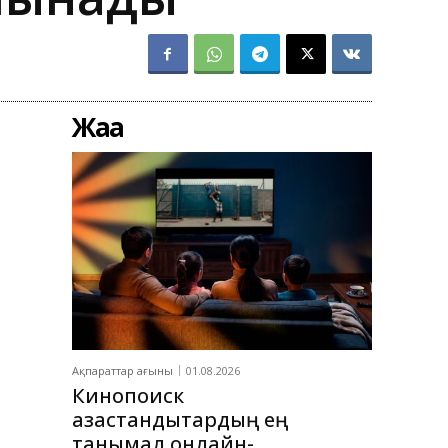
Жаңа
Ақпараттар ағыны
01.08.2026
Кинопоиск
қазақстандықтардың ең
танымал онлайн-