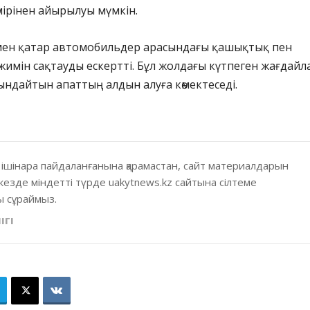
мірінен айырылуы мүмкін.
ен қатар автомобильдер арасындағы қашықтық пен
мін сақтауды ескертті. Бұл жолдағы күтпеген жағдайл
ндайтын апаттың алдын алуға көмектеседі.
 ішінара пайдаланғанына қарамастан, сайт материалдарын
кезде міндетті түрде uakytnews.kz сайтына сілтеме
 сұраймыз.
ІГІ