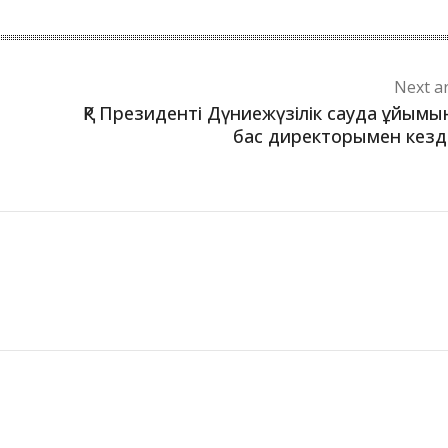
Next ar
ҚР Президенті Дүниежүзілік сауда ұйым
бас директорымен кезд