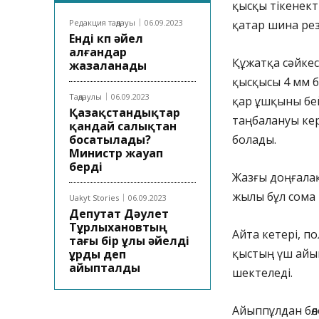
қысқы тікенек
Редакция таңдауы
06.09.2023
қатар шина ре
Енді көп әйел
алғандар
Құжатқа сәйкес 
жазаланады
қысқысы 4 мм б
Таңдаулы
06.09.2023
қар ұшқыны бей
Қазақстандықтар
таңбалануы кер
қандай салықтан
босатылады?
болады.
Министр жауап
берді
Жазғы доңғалақ
жылы бұл сома –
Uakyt Stories
06.09.2023
Депутат Дәулет
Тұрлыхановтың
Айта кетері, п
тағы бір ұлы әйелді
қыстың үш айын
ұрды деп
айыпталды
шектеледі.
Айыппұлдан бөл