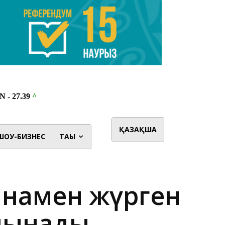
ҚАЗАҚША
ШОУ-БИЗНЕС
ТАҒЫ
инамен жүрген
алынады