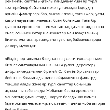
рейтингін, сайтты ыңғайлы пайдалану үшін әр түрлі
критерийлер бойынша жеке тұлғаларды іздеудің
арнайы фильтрлері бар, мысалы: жасы, туған жері, ұлты,
қазіргі лауазымы, жынысы, білімі бойынша. Тағы бір
қызықты ерекшелік – тек мансаптық қиылыстарды ғана
емес, сонымен қатар шенеуніктер мен Қазақстанның
бизнес-элитасы арасындағы туыстық байланыстарды
да көру мүмкіндігі.
«Біздің порталымыз Қазақстанның саяси тұлғалары мен
бизнес-элиталарының BIG DATA (үлкен деректер)
цифрланғандығымен бірегей. Ол белгілі бір санаттар
бойынша бағаланады және пайдаланушы фильтрді
теңшей алады және әр түрлі санаттар бойынша
ақпаратты таба алады. Жобаның басты ерекшелігі –
мансаптық қиылыстарды көруге болады: кім кіммен
бірге оқыды немесе жұмыс істеді», – дейді жоба авторы
Ербол Еділов.