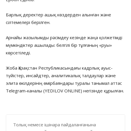
Барлық деректер ашық көздерден алынған және
сілтемелері берілген.
Арнайы жазылымды рәсімдеу кезінде жаңа қолжетімді
мүмкіндіктер ашылады: белгілі бір тұлғаның «руы»
көрсетіледі.
Жоба Қазақстан Республикасындағы кадрлық ауыс-
түйістер, инсайдтер, аналитикалық талдаулар және
элита өкілдерінің өмірбаяндары туралы танымал аттас
Telegram-каналы (YEDILOV ONLINE) негізінде құрылған.
Толық немесе ішінара пайдаланғанына