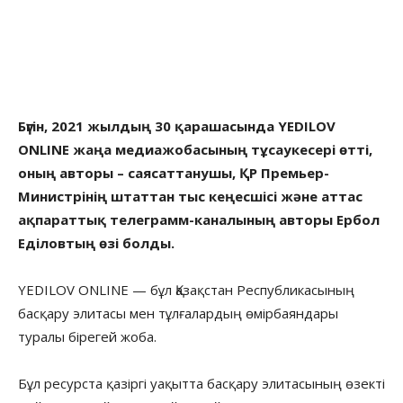
Бүгін, 2021 жылдың 30 қарашасында YEDILOV
ONLINE жаңа медиажобасының тұсаукесері өтті,
оның авторы – саясаттанушы, ҚР Премьер-
Министрінің штаттан тыс кеңесшісі және аттас
ақпараттық телеграмм-каналының авторы Ербол
Еділовтың өзі болды.
YEDILOV ONLINE — бұл Қазақстан Республикасының
басқару элитасы мен тұлғалардың өмірбаяндары
туралы бірегей жоба.
Бұл ресурста қазіргі уақытта басқару элитасының өзекті