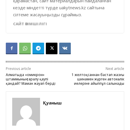
қарамастан, сайт материалдарын пайдаланған
кезде міндетті түрде uakytnews.kz сайтына
сілтеме жасауыңызды сұраймыз.
САЙТ ӘКІМШІЛІГІ
Previous article
Next article
Алматыда «омикрон»
1 желтоқсаннан бастап жазғы
штаммының таралу қаупі
шинамен жүрген автокөлік
қандай? Маман жауап берді
иелеріне айыппұл салынады
Қуаныш