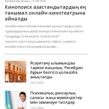
Ақпараттар ағыны
01.08.2026
Кинопоиск қазақстандықтардың ең
танымал онлайн-кинотеатрына
айналды
Онлайн-кинотеатрға жазылған қазақстандық қала
тұрғындарының әрбір екіншісі Кинопоиск қызметін
таңдайды. K Research Central Asia*
тәуелсіз зерттеуінің дерегіне сәйкес, сервисті
онлайн-кинотеатрларға жазылған...
Ясауитану ғылымындағы
тарихи жаңалық: Ресейден
бұрын белгісіз қолжазба
анықталды
23.07.2026
Психикалық денсаулық
саласы: жаңа мүмкіндіктер
мен заманауи тәсілдер
17.07.2026