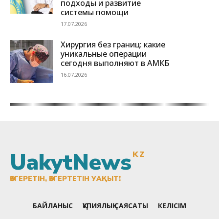
UakytNews
KZ
ӨЗГЕРЕТІН, ӨЗГЕРТЕТІН УАҚЫТ!
БАЙЛАНЫС
ҚҰПИЯЛЫҚ САЯСАТЫ
КЕЛІСІМ