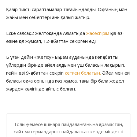
Қазір тиісті сараптамалар тағайындалды. Оқиғаның мән-
жайы мен себептері анықталып жатыр.
Еске салсақ, 2 желтоқсанда Алматыда
жасөспірім
қыз өз-
өзіне қол жұмсап, 12-қабаттан секірген еді.
Б ұған дейін «Жетісу» ықшам ауданында көпқабатты
үйлердің бірінде әйел алдымен үш баласын лақтырып,
кейін өзі 9-қабаттан секіріп
кеткен болатын.
Әйел мен екі
баласы оқиға орнында көз жұмса, тағы бір бала жедел
жәрдем көлігінде қайтыс болған.
Толық немесе ішінара пайдаланғанына қарамастан,
сайт материалдарын пайдаланған кезде міндетті