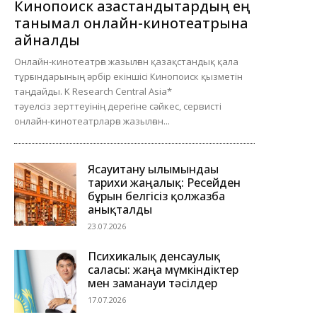
Кинопоиск қазақстандықтардың ең
танымал онлайн-кинотеатрына
айналды
Онлайн-кинотеатрға жазылған қазақстандық қала
тұрғындарының әрбір екіншісі Кинопоиск қызметін
таңдайды. K Research Central Asia*
тәуелсіз зерттеуінің дерегіне сәйкес, сервисті
онлайн-кинотеатрларға жазылған...
Ясауитану ғылымындағы
тарихи жаңалық: Ресейден
бұрын белгісіз қолжазба
анықталды
23.07.2026
Психикалық денсаулық
саласы: жаңа мүмкіндіктер
мен заманауи тәсілдер
17.07.2026