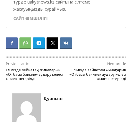
түрде uakytnews.kz сайтына сілтеме
жасауыңызды сұраймыз.
САЙТ ӘКІМШІЛІГІ
Previous article
Next article
Елімізде зейнетақы жинақтарын
Елімізде зейнетақы жинақтарын
«Отбасы банкіне» аудару келесі
«Отбасы банкіне» аудару келесі
жылға шегерілді
жылға шегерілді
Қуаныш