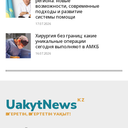
UakytNews
KZ
ӨЗГЕРЕТІН, ӨЗГЕРТЕТІН УАҚЫТ!