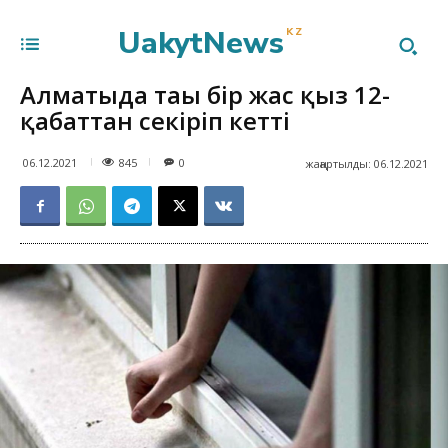
UakytNews
KZ
Алматыда тағы бір жас қыз 12-
қабаттан секіріп кетті
845
06.12.2021
0
жаңартылды:
06.12.2021