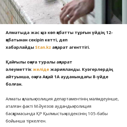
Алматыда жас қыз көп қабатты тұрғын үйдің 12-
қабатынан секіріп кетті, деп
хабарлайды
Stan.kz
ақпарат агенттігі.
Қайғылы оқиға туралы ақпарат
әлеуметтік
желіде
жарияланды. Куәгерлердің
айтуынша, оқиға Ақсай 1А ауданындағы 8-үйде
болған.
Алматы қалалық полиция департаментінің мәлімдеуінше,
аталған факті М.Әуезов аудандық полиция
басқармасында ҚР Қылмыстық кодексінің 105-бабы
бойынша тіркелген.