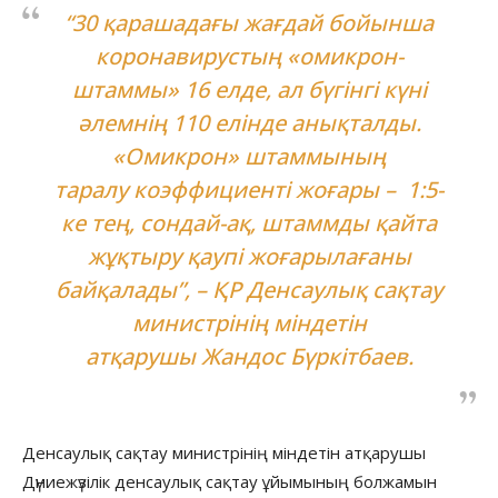
“30 қарашадағы жағдай бойынша
коронавирустың «омикрон-
штаммы» 16 елде, ал бүгінгі күні
әлемнің 110 елінде анықталды.
«Омикрон» штаммының
таралу коэффициенті жоғары – 1:5-
ке тең, сондай-ақ, штаммды қайта
жұқтыру қаупі жоғарылағаны
байқалады”, – ҚР Денсаулық сақтау
министрінің міндетін
атқарушы Жандос Бүркітбаев.
Денсаулық сақтау министрінің міндетін атқарушы
Дүниежүзілік денсаулық сақтау ұйымының болжамын