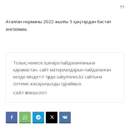
Аталған норманы 2022 жылғы 5 қаңтардан бастап
енгізілмек.
Толық немесе ішінара пайдаланғанына
қарамастан, сайт материалдарын пайдаланған
кезде міндетті түрде uakytnews.kz сайтына
сілтеме жасауыңызды сұраймыз.
САЙТ ӘКІМШІЛІГІ