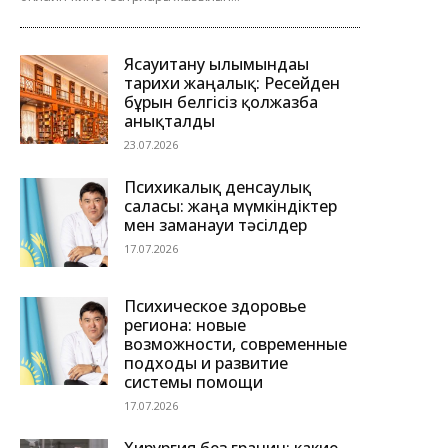
Ясауитану ғылымындағы
тарихи жаңалық: Ресейден
бұрын белгісіз қолжазба
анықталды
23.07.2026
Психикалық денсаулық
саласы: жаңа мүмкіндіктер
мен заманауи тәсілдер
17.07.2026
Психическое здоровье
региона: новые
возможности, современные
подходы и развитие
системы помощи
17.07.2026
Хирургия без границ: какие