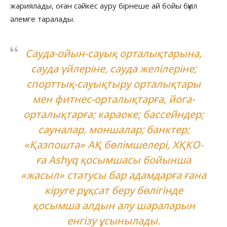
жариялады, оған сәйкес ауру бірнеше ай бойы бүкіл
әлемге таралады.
Сауда-ойын-сауық орталықтарына,
сауда үйлеріне, сауда желілеріне;
спорттық-сауықтыру орталықтары
мен фитнес-орталықтарға, йога-
орталықтарға; караоке; бассейндер;
сауналар, моншалар; банктер;
«Қазпошта» АҚ бөлімшелері, ХҚКО-
ға Ashyq қосымшасы бойынша
«жасыл» статусы бар адамдарға ғана
кіруге рұқсат беру бөлігінде
қосымша алдын алу шараларын
енгізу ұсынылады.