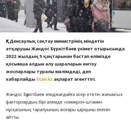
ҚР Денсаулық сақтау министрінің міндетін
атқарушы Жандос Бүркітбаев үкімет отырысында
2022 жылдың 5 қаңтарынан бастап елімізде
қосымша алдын алу шараларын енгізу
жоспарлары туралы мәлімдеді, деп
хабарлайды
Stan.kz
ақпарат агенттігі.
Жандос Бүркітбаев эпиджағдайға әсер ететін жағымсыз
факторлардың бірі әлемде «омикрон-штамм»
нұсқасының таралуының жоғары қарқыны екенін
айтты.