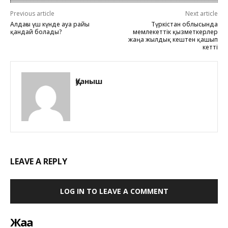
Previous article
Next article
Алдағы үш күнде ауа райы
Түркістан облысында
қандай болады?
мемлекеттік қызметкерлер
жаңа жылдық кештен қашып
кетті
Қуаныш
LEAVE A REPLY
LOG IN TO LEAVE A COMMENT
Жаңа