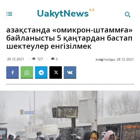
UakytNews
KZ
Қазақстанда «омикрон-штаммға»
байланысты 5 қаңтардан бастап
шектеулер енгізілмек
727
28.12.2021
0
жаңартылды:
28.12.2021