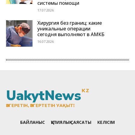
UakytNews
KZ
ӨЗГЕРЕТІН, ӨЗГЕРТЕТІН УАҚЫТ!
БАЙЛАНЫС
ҚҰПИЯЛЫҚ САЯСАТЫ
КЕЛІСІМ