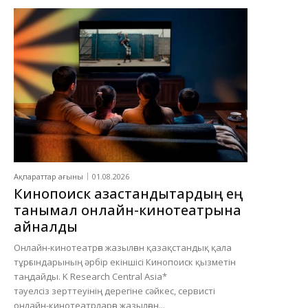
Ақпараттар ағыны
01.08.2026
Кинопоиск қазақстандықтардың ең
танымал онлайн-кинотеатрына
айналды
Онлайн-кинотеатрға жазылған қазақстандық қала
тұрғындарының әрбір екіншісі Кинопоиск қызметін
таңдайды. K Research Central Asia*
тәуелсіз зерттеуінің дерегіне сәйкес, сервисті
онлайн-кинотеатрларға жазылған...