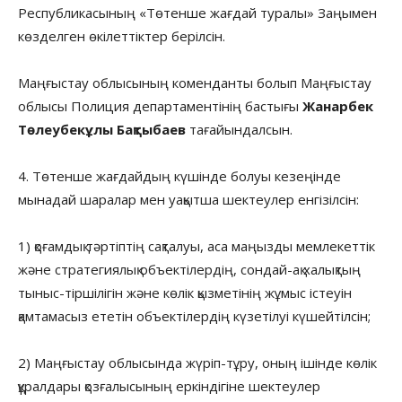
Республикасының «Төтенше жағдай туралы» Заңымен
көзделген өкілеттіктер берілсін.
Маңғыстау облысының коменданты болып Маңғыстау
облысы Полиция департаментінің бастығы
Жанарбек
Төлеубекұлы Бақтыбаев
тағайындалсын.
4. Төтенше жағдайдың күшінде болуы кезеңінде
мынадай шаралар мен уақытша шектеулер енгізілсін:
1) қоғамдық тәртіптің сақталуы, аса маңызды мемлекеттік
және стратегиялық объектілердің, сондай-ақ халықтың
тыныс-тіршілігін және көлік қызметінің жұмыс істеуін
қамтамасыз ететін объектілердің күзетілуі күшейтілсін;
2) Маңғыстау облысында жүріп-тұру, оның ішінде көлік
құралдары қозғалысының еркіндігіне шектеулер