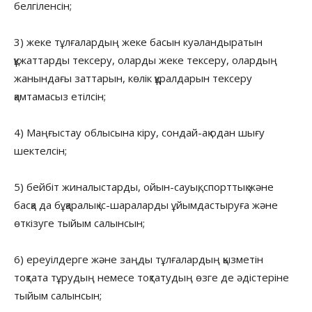
белгіленсін;
3) жеке тұлғалардың жеке басын куәландыратын
құжаттарды тексеру, оларды жеке тексеру, олардың
жанындағы заттарын, көлік құралдарын тексеру
қамтамасыз етілсін;
4) Маңғыстау облысына кіру, сондай-ақ одан шығу
шектелсін;
5) бейбіт жиналыстарды, ойын-сауық, спорттық және
басқа да бұқаралық іс-шараларды ұйымдастыруға және
өткізуге тыйым салынсын;
6) ереуілдерге және заңды тұлғалардың қызметін
тоқтата тұрудың немесе тоқтатудың өзге де әдістеріне
тыйым салынсын;