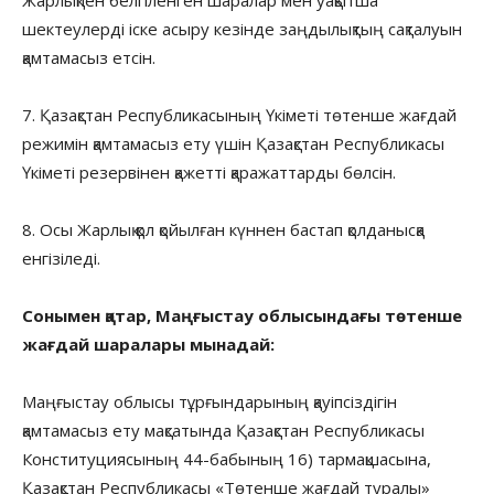
шектеулерді іске асыру кезінде заңдылықтың сақталуын
қамтамасыз етсін.
7. Қазақстан Республикасының Үкіметі төтенше жағдай
режимін қамтамасыз ету үшін Қазақстан Республикасы
Үкіметі резервінен қажетті қаражаттарды бөлсін.
8. Осы Жарлық қол қойылған күннен бастап қолданысқа
енгізіледі.
Сонымен қатар, Маңғыстау облысындағы төтенше
жағдай шаралары мынадай:
Маңғыстау облысы тұрғындарының қауіпсіздігін
қамтамасыз ету мақсатында Қазақстан Республикасы
Конституциясының 44-бабының 16) тармақшасына,
Қазақстан Республикасы «Төтенше жағдай туралы»