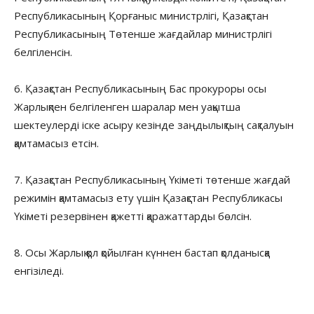
Республикасының Қорғаныс министрлігі, Қазақстан
Республикасының Төтенше жағдайлар министрлігі
белгіленсін.
6. Қазақстан Республикасының Бас прокуроры осы
Жарлықпен белгіленген шаралар мен уақытша
шектеулерді іске асыру кезінде заңдылықтың сақталуын
қамтамасыз етсін.
7. Қазақстан Республикасының Үкіметі төтенше жағдай
режимін қамтамасыз ету үшін Қазақстан Республикасы
Үкіметі резервінен қажетті қаражаттарды бөлсін.
8. Осы Жарлық қол қойылған күннен бастап қолданысқа
енгізіледі.