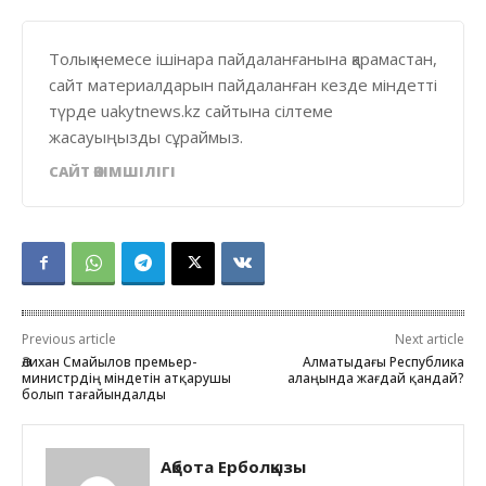
Толық немесе ішінара пайдаланғанына қарамастан,
сайт материалдарын пайдаланған кезде міндетті
түрде uakytnews.kz сайтына сілтеме
жасауыңызды сұраймыз.
САЙТ ӘКІМШІЛІГІ
Previous article
Next article
Әлихан Смайылов премьер-
Алматыдағы Республика
министрдің міндетін атқарушы
алаңында жағдай қандай?
болып тағайындалды
Ақбота Ерболқызы