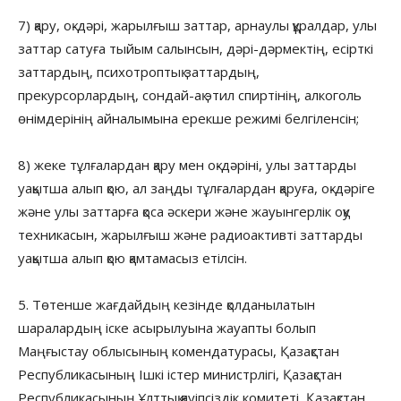
7) қару, оқ-дәрі, жарылғыш заттар, арнаулы құралдар, улы
заттар сатуға тыйым салынсын, дәрі-дәрмектің, есірткі
заттардың, психотроптық заттардың,
прекурсорлардың, сондай-ақ этил спиртінің, алкоголь
өнімдерінің айналымына ерекше режимі белгіленсін;
8) жеке тұлғалардан қару мен оқ-дәріні, улы заттарды
уақытша алып қою, ал заңды тұлғалардан қаруға, оқ-дәріге
және улы заттарға қоса әскери және жауынгерлік оқу
техникасын, жарылғыш және радиоактивті заттарды
уақытша алып қою қамтамасыз етілсін.
5. Төтенше жағдайдың кезінде қолданылатын
шаралардың іске асырылуына жауапты болып
Маңғыстау облысының комендатурасы, Қазақстан
Республикасының Ішкі істер министрлігі, Қазақстан
Республикасының Ұлттық қауіпсіздік комитеті, Қазақстан