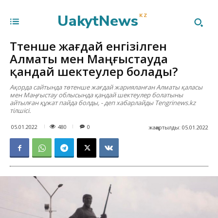
UakytNews
KZ
Төтенше жағдай енгізілген
Алматы мен Маңғыстауда
қандай шектеулер болады?
Ақорда сайтында төтенше жағдай жарияланған Алматы қаласы
мен Маңғыстау облысында қандай шектеулер болатыны
айтылған құжат пайда болды, - деп хабарлайды Tengrinews.kz
тілшісі.
480
05.01.2022
0
жаңартылды:
05.01.2022