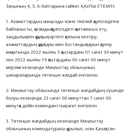
Заңының 4, 5, 6-баптарына сәйкес ҚАУЛЫ ЕТЕМІН:
1. Азаматтардың маңызды және тікелей қауіпсізідігіне
байланысты, қоғамдық қауіпсіздікті қамтамасыз ету,
заңдылық пен құқықтық тәртіпті қалпына келтіру,
азаматтардың құқықтары мен бостандықтарын қорғау
мақсатында 2022 жылғы 5 қаңтардағы 01 сағат 30 минут
пен 2022 жылғы 19 қаңтардағы 00 сағат 00 минут
мерзімі кезеңінде Маңғыстау облысының
шекараларында төтенше жағдай енгізілсін.
2. Маңғыстау облысында төтенше жағдайдың күшінде
болуы кезеңінде 23 сағат 00 минуттан 7 сағат 00
минутқа дейін коменданттық сағат енгізілсін.
3. Төтенше жағдайдың кезеңінде Маңғыстау
облысының комендатурасы құрылып, оған Қазақстан