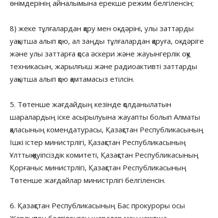
өнімдерінің айналымына ерекше режим белгіленсін;
8) жеке тұлғалардан қару мен оқ-дәріні, улы заттарды
уақытша алып қою, ал заңды тұлғалардан қаруға, оқ-дәріге
және улы заттарға қоса әскери және жауынгерлік оқу
техникасын, жарылғыш және радиоактивті заттарды
уақытша алып қою қамтамасыз етілсін.
5. Төтенше жағдайдың кезінде қолданылатын
шаралардың іске асырылуына жауапты болып Алматы
қаласының комендатурасы, Қазақстан Республикасының
Ішкі істер министрлігі, Қазақстан Республикасының
Ұлттық қауіпсіздік комитеті, Қазақстан Республикасының
Қорғаныс министрлігі, Қазақстан Республикасының
Төтенше жағдайлар министрлігі белгіленсін.
6. Қазақстан Республикасының Бас прокуроры осы
Жарлықпен белгіленген шаралар мен уақытша