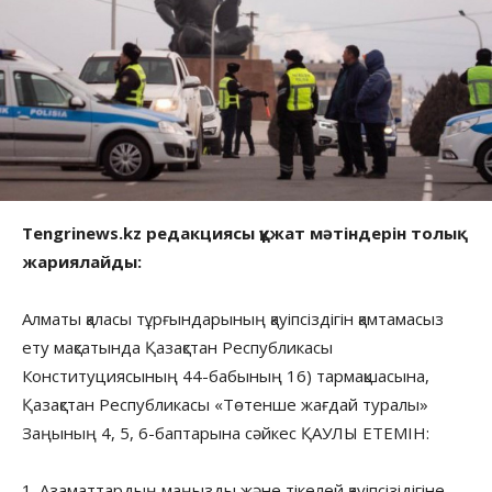
Tengrinews.kz редакциясы құжат мәтіндерін толық
жариялайды:
Алматы қаласы тұрғындарының қауіпсіздігін қамтамасыз
ету мақсатында Қазақстан Республикасы
Конституциясының 44-бабының 16) тармақшасына,
Қазақстан Республикасы «Төтенше жағдай туралы»
Заңының 4, 5, 6-баптарына сәйкес ҚАУЛЫ ЕТЕМІН:
1. Азаматтардың маңызды және тікелей қауіпсізідігіне