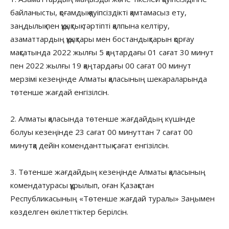
байланысты, қоғамдық қауіпсіздікті қамтамасыз ету,
заңдылық пен құқықтық тәртіпті қалпына келтіру,
азаматтардың құқықтары мен бостандықтарын қорғау
мақсатында 2022 жылғы 5 қаңтардағы 01 сағат 30 минут
пен 2022 жылғы 19 қаңтардағы 00 сағат 00 минут
мерзімі кезеңінде Алматы қаласының шекараларында
төтенше жағдай енгізілсін.
2. Алматы қаласында төтенше жағдайдың күшінде
болуы кезеңінде 23 сағат 00 минуттан 7 сағат 00
минутқа дейін коменданттық сағат енгізілсін.
3. Төтенше жағдайдың кезеңінде Алматы қаласының
комендатурасы құрылып, оған Қазақстан
Республикасының «Төтенше жағдай туралы» Заңымен
көзделген өкілеттіктер берілсін.