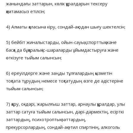
жанындағы заттарын, көлік құралдарын тексеру
қамтамасыз етілсін;
4) Алматы қаласына кіру, сондай-ақ одан шығу шектелсін;
5) бейбіт жиналыстарды, ойын-сауық, спорттық және
басқа да бұқаралық іс-шараларды ұйымдастыруға және
өткізуге тыйым салынсын;
6) ереуілдерге және заңды тұлғалардың қызметін
тоқтата тұрудың немесе тоқтатудың өзге де әдістеріне
тыйым салынсын;
7) қару, оқ-дәрі, жарылғыш заттар, арнаулы құралдар, улы
заттар сатуға тыйым салынсын, дәрі-дәрмектің, есірткі
заттардың, психотроптық заттардың,
прекурсорлардың, сондай-ақ этил спиртінің, алкоголь