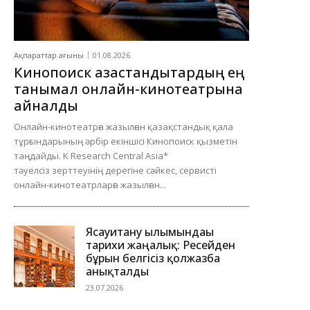
Ақпараттар ағыны
01.08.2026
Кинопоиск қазақстандықтардың ең
танымал онлайн-кинотеатрына
айналды
Онлайн-кинотеатрға жазылған қазақстандық қала
тұрғындарының әрбір екіншісі Кинопоиск қызметін
таңдайды. K Research Central Asia*
тәуелсіз зерттеуінің дерегіне сәйкес, сервисті
онлайн-кинотеатрларға жазылған...
Ясауитану ғылымындағы
тарихи жаңалық: Ресейден
бұрын белгісіз қолжазба
анықталды
23.07.2026