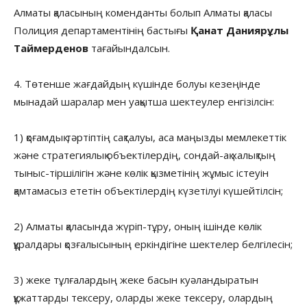
Алматы қаласының коменданты болып Алматы қаласы
Полиция департаментінің бастығы
Қанат Даниярұлы
Таймерденов
тағайындалсын.
4. Төтенше жағдайдың күшінде болуы кезеңінде
мынадай шаралар мен уақытша шектеулер енгізілсін:
1) қоғамдық тәртіптің сақталуы, аса маңызды мемлекеттік
және стратегиялық объектілердің, сондай-ақ халықтың
тыныс-тіршілігін және көлік қызметінің жұмыс істеуін
қамтамасыз ететін объектілердің күзетілуі күшейтілсін;
2) Алматы қаласында жүріп-тұру, оның ішінде көлік
құралдары қозғалысының еркіндігіне шектелер белгілесін;
3) жеке тұлғалардың жеке басын куәландыратын
құжаттарды тексеру, оларды жеке тексеру, олардың