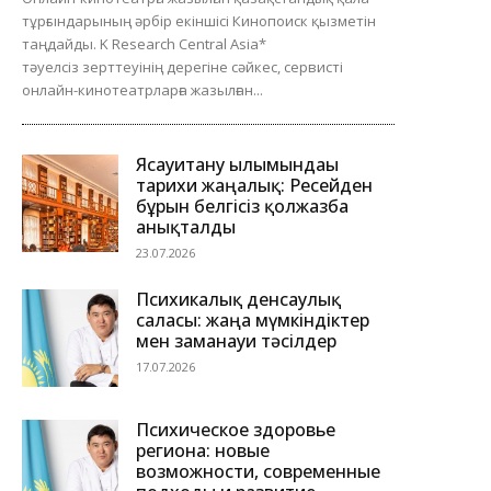
тұрғындарының әрбір екіншісі Кинопоиск қызметін
таңдайды. K Research Central Asia*
тәуелсіз зерттеуінің дерегіне сәйкес, сервисті
онлайн-кинотеатрларға жазылған...
Ясауитану ғылымындағы
тарихи жаңалық: Ресейден
бұрын белгісіз қолжазба
анықталды
23.07.2026
Психикалық денсаулық
саласы: жаңа мүмкіндіктер
мен заманауи тәсілдер
17.07.2026
Психическое здоровье
региона: новые
возможности, современные