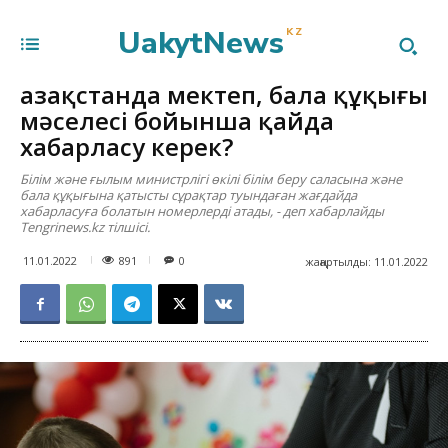
UakytNews
KZ
Қазақстанда мектеп, бала құқығы
мәселесі бойынша қайда
хабарласу керек?
Білім және ғылым министрлігі өкілі білім беру саласына және
бала құқығына қатысты сұрақтар туындаған жағдайда
хабарласуға болатын номерлерді атады, - деп хабарлайды
Tengrinews.kz тілшісі.
891
11.01.2022
0
жаңартылды:
11.01.2022