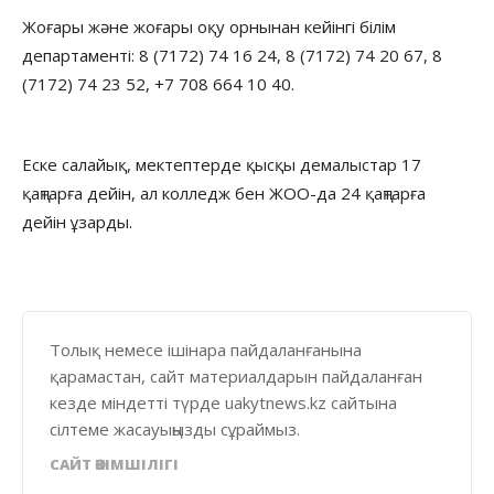
Жоғары және жоғары оқу орнынан кейінгі білім
департаменті: 8 (7172) 74 16 24, 8 (7172) 74 20 67, 8
(7172) 74 23 52, +7 708 664 10 40.
Еске салайық, мектептерде қысқы демалыстар 17
қаңтарға дейін, ал колледж бен ЖОО-да 24 қаңтарға
дейін ұзарды.
Толық немесе ішінара пайдаланғанына
қарамастан, сайт материалдарын пайдаланған
кезде міндетті түрде uakytnews.kz сайтына
сілтеме жасауыңызды сұраймыз.
САЙТ ӘКІМШІЛІГІ