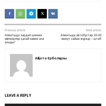
Previous article
Next article
Алматыда зардап шеккен
Алматыда автобустар 20-30
кәсіпкерлер қалай көмек ала
минут сайын жүреді – штаб
алады?
Ақбота Ерболқызы
LEAVE A REPLY