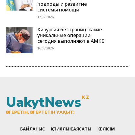
UakytNews
KZ
ӨЗГЕРЕТІН, ӨЗГЕРТЕТІН УАҚЫТ!
БАЙЛАНЫС
ҚҰПИЯЛЫҚ САЯСАТЫ
КЕЛІСІМ