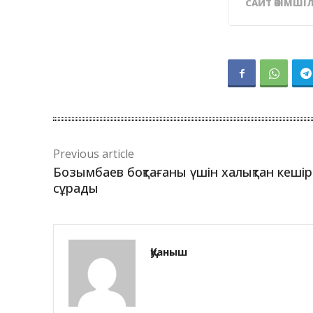
САЙТ ӘКІМШІЛ
Previous article
Бозымбаев боқтағаны үшін халықтан кешір
сұрады
Қуаныш