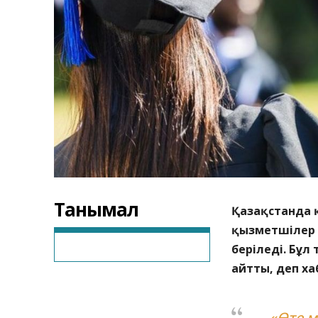
Танымал
Қазақстанда қ
қызметшілер 
беріледі. Бұл
айтты, деп х
«Өте м