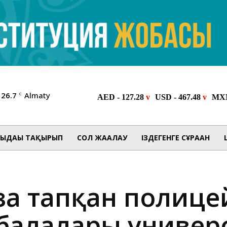
26.7
Almaty
C
ЫДАҒЫ ТАҚЫРЫП
СОЛ ЖАҒАЛАУ
ІЗДЕГЕНГЕ СҰРАҒАН
аза тапқан полиц
балалары универс