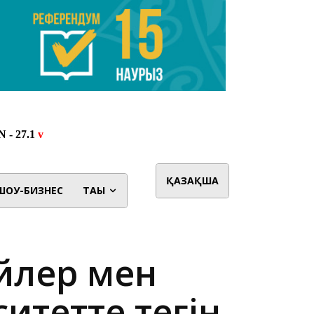
ҚАЗАҚША
ШОУ-БИЗНЕС
ТАҒЫ
ейлер мен
итетте тегін