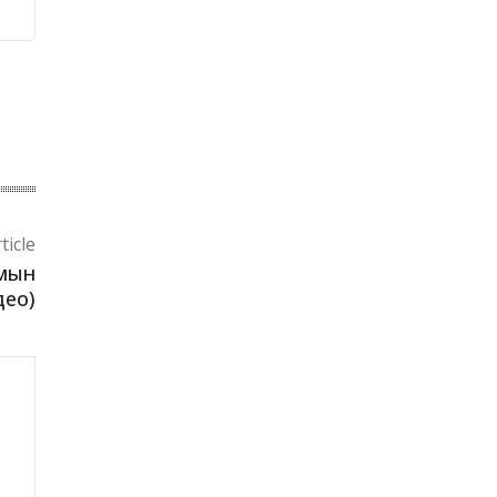
ticle
амын
део)