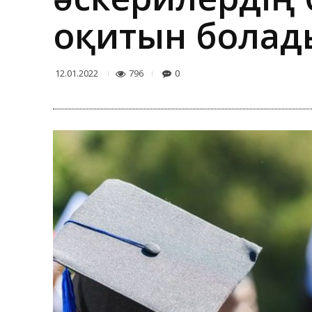
оқитын болад
796
0
12.01.2022