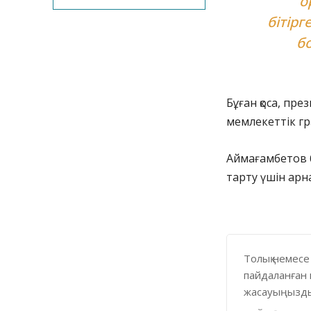
о
бітірг
б
Бұған қоса, пр
мемлекеттік гр
Аймағамбетов б
тарту үшін арн
Толық немесе
пайдаланған 
жасауыңызды