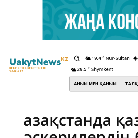
19.4
Nur-Sultan
C
UakytNews
KZ
29.5
Shymkent
ӨЗГЕРЕТІН, ӨЗГЕРТЕТІН
C
УАҚЫТ!
АНЫҒЫ МЕН ҚАНЫҒЫ
ТАЛҚ
Қазақстанда қ
әскерилердің 