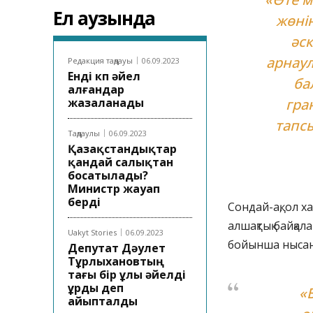
Ел аузында
жөнін
әс
арнаул
Редакция таңдауы
06.09.2023
Енді көп әйел
ба
алғандар
жазаланады
гра
тапсы
Таңдаулы
06.09.2023
Қазақстандықтар
қандай салықтан
босатылады?
Министр жауап
берді
Сондай-ақ, ол х
алшақтық байқа
Uakyt Stories
06.09.2023
бойынша нысан
Депутат Дәулет
Тұрлыхановтың
тағы бір ұлы әйелді
ұрды деп
«
айыпталды