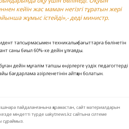
рындарында оқу үшін бөлінеді. Оқуын
еннен кейін жас маман негізгі тұратын жері
ойынша жұмыс істейді»,- деді министр.
езидент тапсырмасымен техникалық бағыттарға бөлінетін
ант саны биыл 60%-ке дейін ұлғаяды.
ұған дейін мұғалім тапшы өңірлерге үздік педагогтерді
айы бағдарлама әзірленетінін айтқан болатын.
 ішінара пайдаланғанына қарамастан, сайт материалдарын
кезде міндетті түрде uakytnews.kz сайтына сілтеме
 сұраймыз.