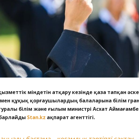
ызметтік міндетін атқару кезінде қаза тапқан әск
мен құқық қорғаушылардың балаларына білім гра
 туралы білім және ғылым министрі Асхат Аймағамб
абарлайды
Stan.kz
ақпарат агенттігі.
аңызды бастама – қоғамдық тәртіпті сақтау