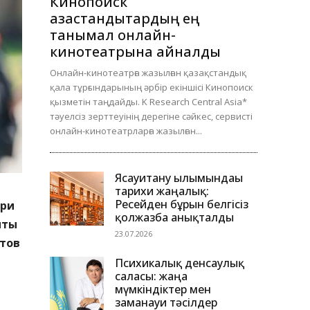
Кинопоиск
қазақстандықтардың ең
танымал онлайн-
кинотеатрына айналды
Онлайн-кинотеатрға жазылған қазақстандық
қала тұрғындарының әрбір екіншісі Кинопоиск
қызметін таңдайды. K Research Central Asia*
тәуелсіз зерттеуінің дерегіне сәйкес, сервисті
онлайн-кинотеатрларға жазылған...
Ясауитану ғылымындағы
тарихи жаңалық:
Ресейден бұрын белгісіз
ери
қолжазба анықталды
нты
23.07.2026
етов
Психикалық денсаулық
саласы: жаңа
мүмкіндіктер мен
заманауи тәсілдер