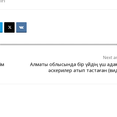
ІГІ
Next ar
ім
Алматы облысында бір үйдің үш ад
әскерилер атып тастаған (ви