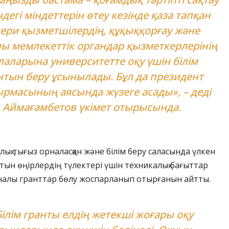
дегі міндеттерін өтеу кезінде қаза тапқан
кери қызметшілердің, құқыққорғау және
ы мемлекеттік органдар қызметкерлерінің
лаларына университетте оқу үшін білім
нтын беру ұсынылады. Бұл да президент
рмасының аясында жүзеге асады», – деді
Аймағамбетов үкімет отырысында.
алық тығыз орналасқан және білім беру саласында үлкен
латын өңірлердің түлектері үшін техникалық бағыттар
алы гранттар бөлу жоспарланып отырғанын айтты.
Білім гранты елдің жетекші жоғары оқу