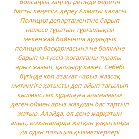
болсаңыз заңгер ретінде беретін
басты кеңесім, дереу Алматы қаласы
Полиция департаментіне барып
немесе тұратын тұрғылықты
мекенжай бойынша аудандық
полиция басқармасына не бөліміне
барып із-түссіз жоғалғаны туралы
арыз жазып, қалдыру қажет. Себебі
бүгінде көп азамат «арыз жазсақ
митингіге қатысты деп айып тағылып
қылмыстық құдалауға алынамыз»
деген оймен арыз жазудан бас тартып
жатыр. Алайда, ол дене жарқатын
алып, емханаларда жатқан уақытында
да одан полиция қызметкерлері