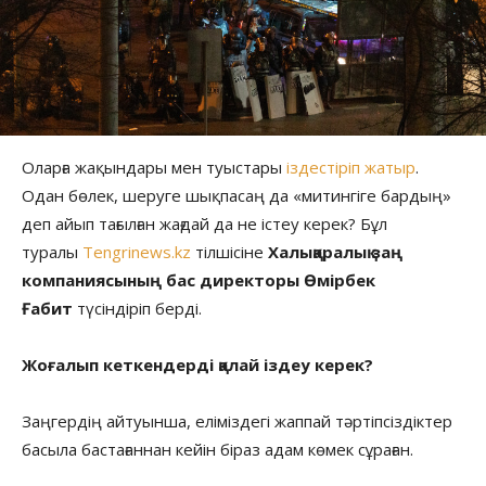
Оларға жақындары мен туыстары
іздестіріп жатыр
.
Одан бөлек, шеруге шықпасаң да «митингіге бардың»
деп айып тағылған жағдай да не істеу керек? Бұл
туралы
Tengrinews.kz
тілшісіне
Халықаралық заң
компаниясының бас директоры Өмірбек
Ғабит
түсіндіріп берді.
Жоғалып кеткендерді қалай іздеу керек?
Заңгердің айтуынша, еліміздегі жаппай тәртіпсіздіктер
басыла бастағаннан кейін біраз адам көмек сұраған.