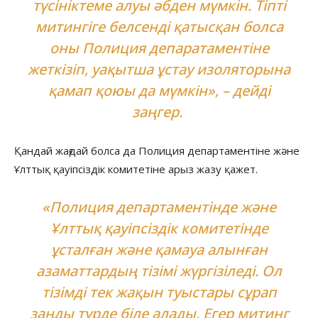
түсініктеме алуы әбден мүмкін. Тіпті
митингіге белсенді қатысқан болса
оны Полиция депаратаментіне
жеткізіп, уақытша ұстау изоляторына
қамап қоюы да мүмкін», – дейді
заңгер.
Қандай жағдай болса да Полиция департаментіне және
Ұлттық қауіпсіздік комитетіне арыз жазу қажет.
«Полиция департаментінде және
Ұлттық қауіпсіздік комитетінде
ұсталған және қамауа алынған
азаматтардың тізімі жүргізіледі. Ол
тізімді тек жақын туыстары сұрап
заңды түрде біле алады. Егер митинг