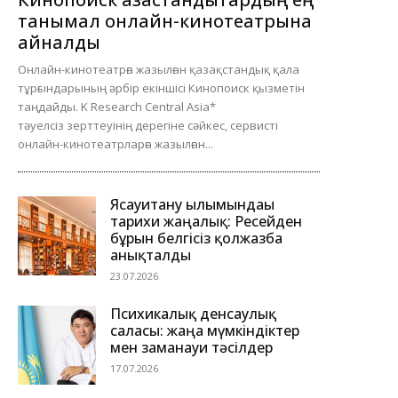
танымал онлайн-кинотеатрына
айналды
Онлайн-кинотеатрға жазылған қазақстандық қала
тұрғындарының әрбір екіншісі Кинопоиск қызметін
таңдайды. K Research Central Asia*
тәуелсіз зерттеуінің дерегіне сәйкес, сервисті
онлайн-кинотеатрларға жазылған...
Ясауитану ғылымындағы
тарихи жаңалық: Ресейден
бұрын белгісіз қолжазба
анықталды
23.07.2026
Психикалық денсаулық
саласы: жаңа мүмкіндіктер
мен заманауи тәсілдер
17.07.2026