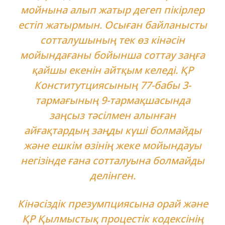
мойнына алып жатыр дегеп пікірлер
естіп жатырмын. Осыған байланысты
сотталушының тек өз кінәсін
мойындағаны бойынша соттау заңға
қайшы екенін айтқым келеді. ҚР
Конститутциясының 77-бабы 3-
тармағының 9-тармақшасында
заңсыз тәсілмен алынған
айғақтардың заңды күші болмайды
және ешкім өзінің жеке мойындауы
негізінде ғана сотталуына болмайды
делінген.
Кінәсіздік презумпциясына орай және
ҚР Қылмыстық процестік кодексінің