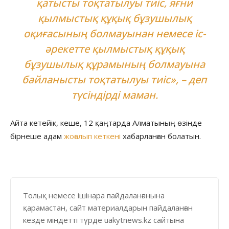
қатысты тоқтатылуы тиіс, яғни
қылмыстық құқық бұзушылық
оқиғасының болмауынан немесе іс-
әрекетте қылмыстық құқық
бұзушылық құрамының болмауына
байланысты тоқтатылуы тиіс», – деп
түсіндірді маман.
Айта кетейік, кеше, 12 қаңтарда Алматының өзінде
бірнеше адам
жоғалып кеткені
хабарланған болатын.
Толық немесе ішінара пайдаланғанына
қарамастан, сайт материалдарын пайдаланған
кезде міндетті түрде uakytnews.kz сайтына