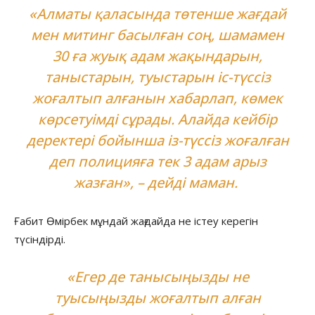
«Алматы қаласында төтенше жағдай
мен митинг басылған соң, шамамен
30 ға жуық адам жақындарын,
таныстарын, туыстарын іс-түссіз
жоғалтып алғанын хабарлап, көмек
көрсетуімді сұрады. Алайда кейбір
деректері бойынша із-түссіз жоғалған
деп полицияға тек 3 адам арыз
жазған», – дейді маман.
Ғабит Өмірбек мұндай жағдайда не істеу керегін
түсіндірді.
«Егер де танысыңызды не
туысыңызды жоғалтып алған