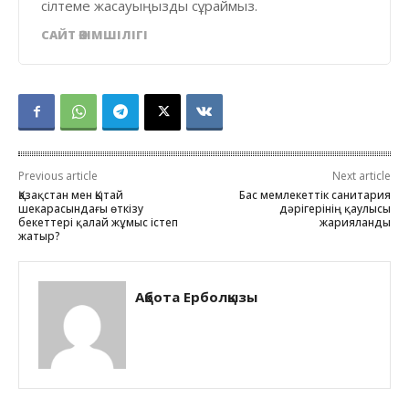
сілтеме жасауыңызды сұраймыз.
САЙТ ӘКІМШІЛІГІ
Previous article
Next article
Қазақстан мен Қытай
Бас мемлекеттік санитария
шекарасындағы өткізу
дәрігерінің қаулысы
бекеттері қалай жұмыс істеп
жарияланды
жатыр?
Ақбота Ерболқызы