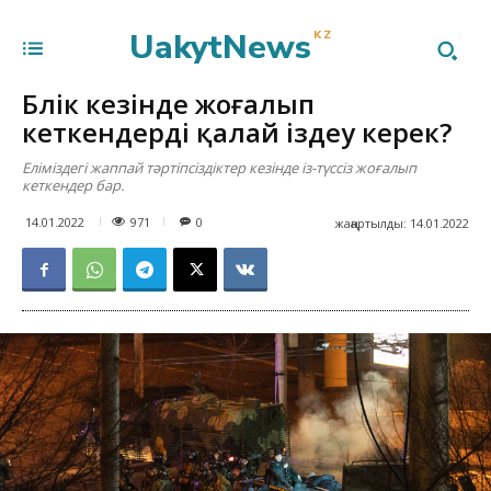
UakytNews
KZ
Бүлік кезінде жоғалып
кеткендерді қалай іздеу керек?
Еліміздегі жаппай тәртіпсіздіктер кезінде із-түссіз жоғалып
кеткендер бар.
971
14.01.2022
0
жаңартылды:
14.01.2022