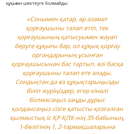
құқығын шектеуге болмайды.
«Сонымен қатар, әр азамат
қорғаушыны талап етіп, тек
қорғаушының қатысуымен жауап
беруге құқығы бар, ол құқық қорғау
органдарының ұсынған
қорғаушысынан бас тартып, өзі басқа
қорғаушыны талап ете алады.
Сондықтан да өз құқықтарыңызды
біліп жүріңіздер, егер кінәлі
болмасаңыз заңды дұрыс
қолдансаңыз сізге қатысты қозғалған
қылмыстық іс ҚР ҚПК-нің 35-бабының,
1-бөлігінің 1, 2-тармақшаларына