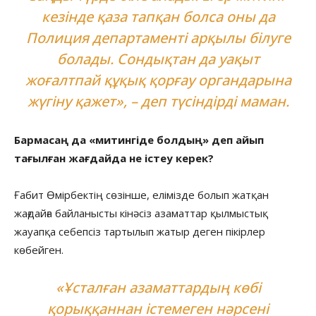
кезінде қаза тапқан болса оны да
Полиция департаменті арқылы білуге
болады. Сондықтан да уақыт
жоғалтпай құқық қорғау органдарына
жүгіну қажет», – деп түсіндірді маман.
Бармасаң да «митингіде болдың» деп айып
тағылған жағдайда не істеу керек?
Ғабит Өмірбектің сөзінше, елімізде болып жатқан
жағдайға байланысты кінәсіз азаматтар қылмыстық
жауапқа себепсіз тартылып жатыр деген пікірлер
көбейген.
«Ұсталған азаматтардың көбі
қорыққаннан істемеген нәрсені