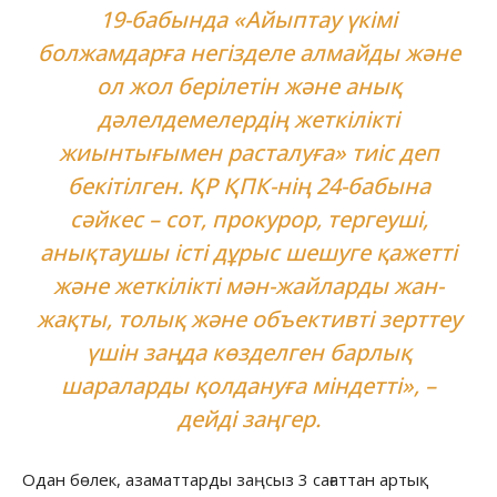
19-бабында «Айыптау үкiмi
болжамдарға негiзделе алмайды және
ол жол берілетін және анық
дәлелдемелердiң жеткiлiктi
жиынтығымен расталуға» тиiс деп
бекітілген. ҚР ҚПК-нің 24-бабына
сәйкес – сот, прокурор, тергеушi,
анықтаушы iстi дұрыс шешуге қажеттi
және жеткiлiктi мән-жайларды жан-
жақты, толық және объективтi зерттеу
үшiн заңда көзделген барлық
шараларды қолдануға мiндеттi», –
дейді заңгер.
Одан бөлек, азаматтарды заңсыз 3 сағаттан артық