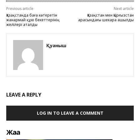
Previous article
Next article
Қазақстанда баға көтеретін
Қазақстан мен Қырғызстан
жанармай құю бекеттерінің
арасындағы шекара ашылды
желілері аталды
Қуаныш
LEAVE A REPLY
LOG IN TO LEAVE A COMMENT
Жаңа