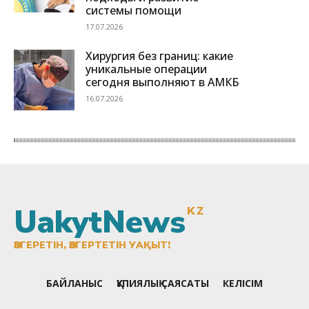
UakytNews
KZ
ӨЗГЕРЕТІН, ӨЗГЕРТЕТІН УАҚЫТ!
БАЙЛАНЫС
ҚҰПИЯЛЫҚ САЯСАТЫ
КЕЛІСІМ