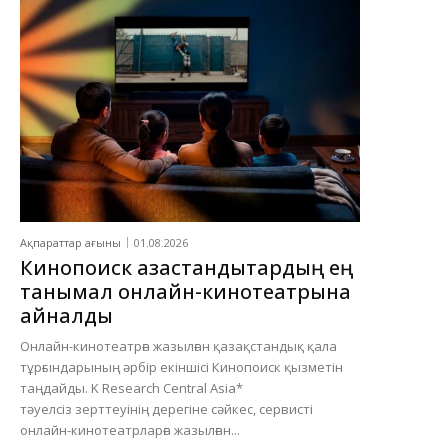
Ақпараттар ағыны
01.08.2026
Кинопоиск қазақстандықтардың ең
танымал онлайн-кинотеатрына
айналды
Онлайн-кинотеатрға жазылған қазақстандық қала
тұрғындарының әрбір екіншісі Кинопоиск қызметін
таңдайды. K Research Central Asia*
тәуелсіз зерттеуінің дерегіне сәйкес, сервисті
онлайн-кинотеатрларға жазылған...