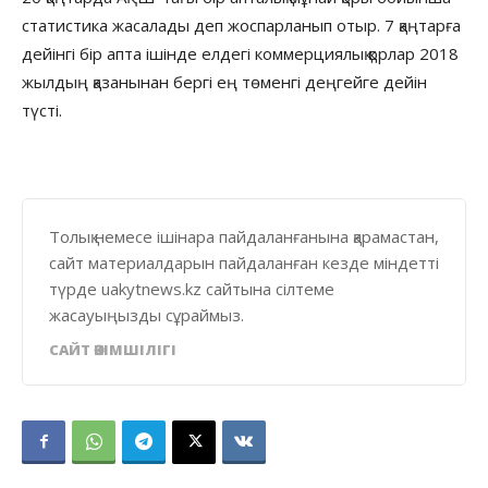
статистика жасалады деп жоспарланып отыр. 7 қаңтарға
дейінгі бір апта ішінде елдегі коммерциялық қорлар 2018
жылдың қазанынан бергі ең төменгі деңгейге дейін
түсті.
Толық немесе ішінара пайдаланғанына қарамастан,
сайт материалдарын пайдаланған кезде міндетті
түрде uakytnews.kz сайтына сілтеме
жасауыңызды сұраймыз.
САЙТ ӘКІМШІЛІГІ