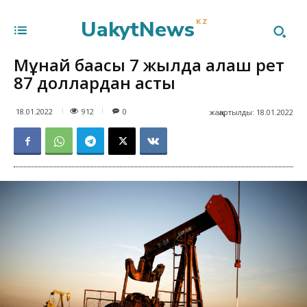
UakytNews
KZ
Мұнай бағасы 7 жылда алғаш рет
87 доллардан асты
912
18.01.2022
0
жаңартылды:
18.01.2022