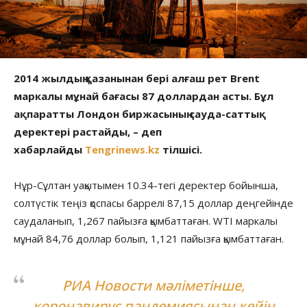
2014 жылдың қазанынан бері алғаш рет Brent
маркалы мұнай бағасы 87 доллардан асты. Бұл
ақпаратты Лондон биржасының сауда-саттық
деректері растайды, – деп
хабарлайды
Tengrinews.kz
тілшісі.
Нұр-Сұлтан уақытымен 10.34-тегі деректер бойынша,
солтүстік теңіз қоспасы баррелі 87,15 доллар деңгейінде
саудаланып, 1,267 пайызға қымбаттаған. WTI маркалы
мұнай 84,76 доллар болып, 1,121 пайызға қымбаттаған.
РИА Новости
мәліметінше,
коронавирус пандемиясынан кейін