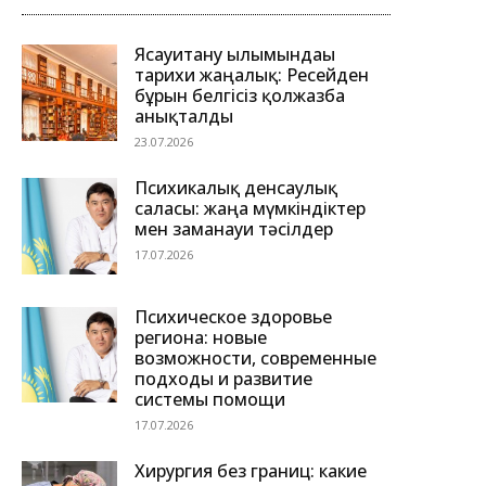
Ясауитану ғылымындағы
тарихи жаңалық: Ресейден
бұрын белгісіз қолжазба
анықталды
23.07.2026
Психикалық денсаулық
саласы: жаңа мүмкіндіктер
мен заманауи тәсілдер
17.07.2026
Психическое здоровье
региона: новые
возможности, современные
подходы и развитие
системы помощи
17.07.2026
Хирургия без границ: какие