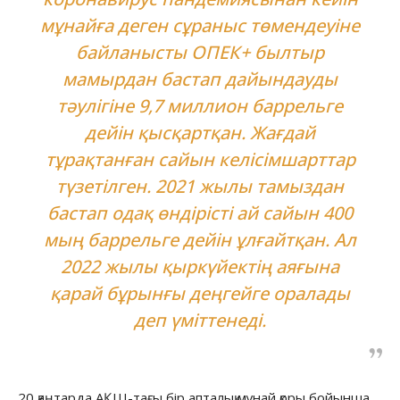
мұнайға деген сұраныс төмендеуіне
байланысты ОПЕК+ былтыр
мамырдан бастап дайындауды
тәулігіне 9,7 миллион баррельге
дейін қысқартқан. Жағдай
тұрақтанған сайын келісімшарттар
түзетілген. 2021 жылы тамыздан
бастап одақ өндірісті ай сайын 400
мың баррельге дейін ұлғайтқан. Ал
2022 жылы қыркүйектің аяғына
қарай бұрынғы деңгейге оралады
деп үміттенеді.
20 қаңтарда АҚШ-тағы бір апталық мұнай қоры бойынша