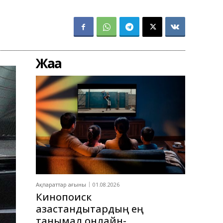
Жаңа
Ақпараттар ағыны
01.08.2026
Кинопоиск
қазақстандықтардың ең
танымал онлайн-