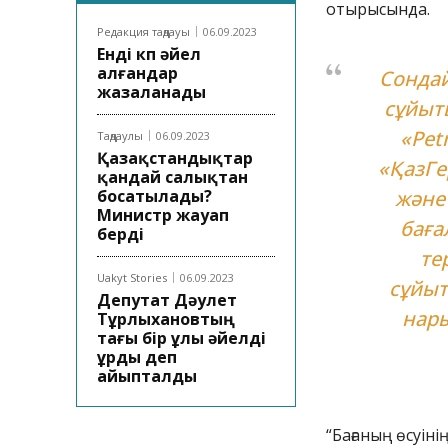
отырысында.
Редакция таңдауы
06.09.2023
Енді көп әйел
алғандар
Сондай
жазаланады
сұйыт
«Pet
Таңдаулы
06.09.2023
Қазақстандықтар
«ҚазГе
қандай салықтан
босатылады?
және
Министр жауап
баға
берді
те
Uakyt Stories
06.09.2023
сұйыт
Депутат Дәулет
нары
Тұрлыхановтың
тағы бір ұлы әйелді
ұрды деп
айыпталды
“Бағаның өсуіні