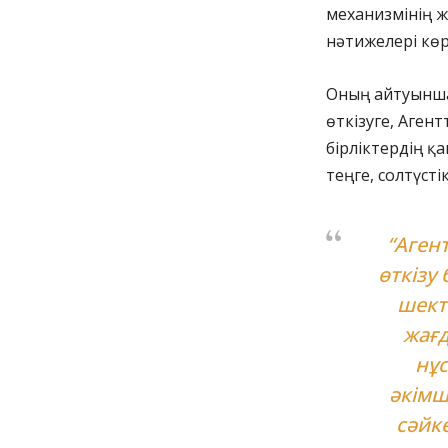
механизмінің ж
нәтижелері көрс
Оның айтуынша,
өткізуге, Агент
бірліктердің қ
теңге, солтүсті
“Аген
өткізу
шект
жағд
нұс
әкімш
сәйке