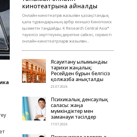
кинотеатрына айналды
Онлайн-кинотеатрға жазылған қазақстандық
қала тұрғындарының әрбір екіншісі Кинопоиск
қызметін таңдайды. K Research Central Asia*
тәуелсіз зерттеуінің дерегіне сәйкес, сервисті
онлайн-кинотеатрларға жазылған...
Ясауитану ғылымындағы
тарихи жаңалық:
Ресейден бұрын белгісіз
қолжазба анықталды
тика
23.07.2026
Психикалық денсаулық
саласы: жаңа
мүмкіндіктер мен
геу
заманауи тәсілдер
17.07.2026
ет