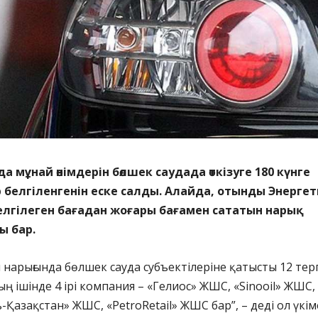
а мұнай өнімдерін бөлшек саудада өткізуге 180 күнге
 белгіленгенін еске салды. Алайда, отынды Энерге
елгілеген бағадан жоғары бағамен сататын нарық
 бар.
нарығында бөлшек сауда субъектілеріне қатысты 12 тер
ың ішінде 4 ірі компания – «Гелиос» ЖШС, «Sinooil» ЖШС,
Қазақстан» ЖШС, «PetroRetail» ЖШС бар”, – деді ол үкім