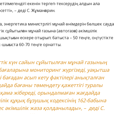
етілмегендігі екенін тергеп-тексерудің алдын ала
етті», – деді С. Жұманғарин.
 энергетика министрлігі мұнай өнімдерін бөлшек сауд
тік сұйытылған мұнай газына (автогазға) әкімшілік
ашықтығын ескере отырып: батыста – 50 теңге, оңтүстікте 
к-шығыста 60-70 теңге орнатты.
ттік күн сайын сұйытылған мұнай газының
 бағаларына мониторинг жүргізеді, уақытша
і бағадан асып кету фактілері анықталған
айда бағаны төмендету қажеттігі туралы
қама жібереді, орындалмаған жағдайда
ілік құқық бұзушық кодексінің 162-бабына
с әкімшілік жаза қолданылады», – деді С.