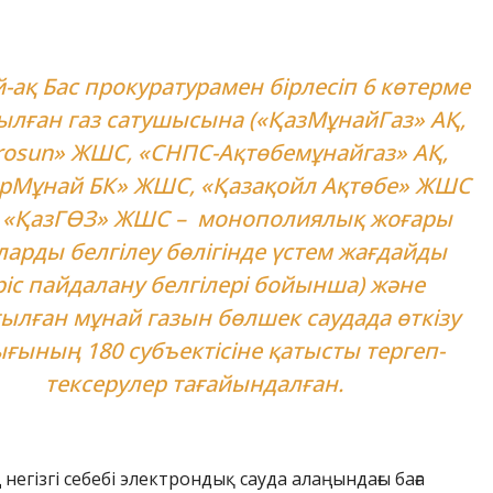
-ақ Бас прокуратурамен бірлесіп 6 көтерме
ылған газ сатушысына («ҚазМұнайГаз» АҚ,
rosun» ЖШС, «СНПС-Ақтөбемұнайгаз» АҚ,
рМұнай БК» ЖШС, «Қазақойл Ақтөбе» ЖШС
 «ҚазГӨЗ» ЖШС – монополиялық жоғары
ларды белгілеу бөлігінде үстем жағдайды
ріс пайдалану белгілері бойынша) және
ылған мұнай газын бөлшек саудада өткізу
ғының 180 субъектісіне қатысты тергеп-
тексерулер тағайындалған.
ң негізгі себебі электрондық сауда алаңындағы баға