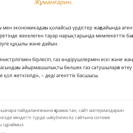
Жұманғарин.
ы мен экономикадағы қолайсыз үрдістер жағдайында аген
етінде жекелеген тауар нарықтарында мемлекеттік бағ
леуге құқылы және дайын.
нистрлігімен бірлесіп, газ өндірушілермен ескі және жа
расындағы айырмашылықты бөлшек газ сатушыларға өтеу
е қол жеткізілді», – деді агенттік басшысы.
 ішінара пайдаланғанына қарамастан, сайт материалдарын
кезде міндетті түрде uakytnews.kz сайтына сілтеме
 сұраймыз.