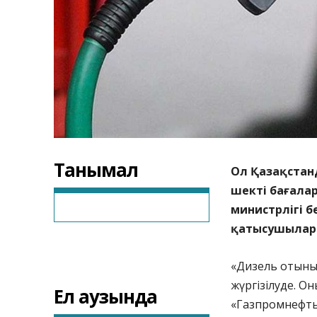
Танымал
Ол Қазақстанд
шекті бағалар
министрлігі б
қатысушылары
«Дизель отыны 
жүргізілуде. Он
Ел аузында
«Газпромнефть-