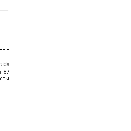
ticle
т 87
асты