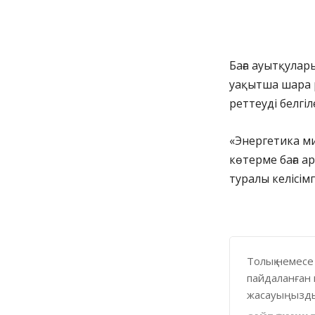
Баға ауытқулар
уақытша шара р
реттеуді белгі
«Энергетика ми
көтерме баға а
туралы келісімг
Толық немесе
пайдаланған 
жасауыңызды