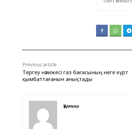
САЙТ ӘКІМШІЛ
Previous article
Тергеу нәтижесі газ бағасының неге күрт
қымбаттағанын анықтады
Қуаныш