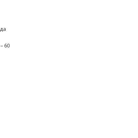
ада
– 60