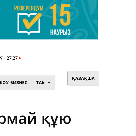
ҚАЗАҚША
ШОУ-БИЗНЕС
ТАҒЫ
армай құю