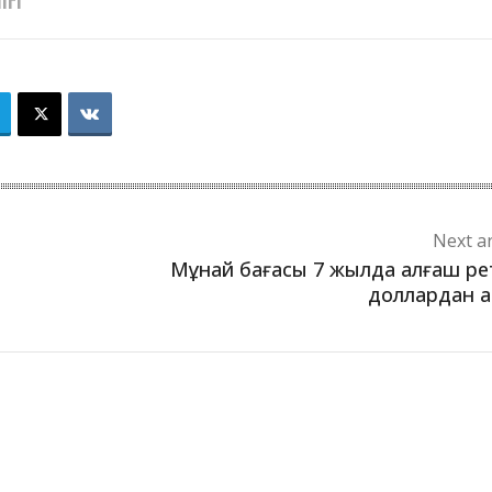
ІГІ
Next ar
Мұнай бағасы 7 жылда алғаш ре
доллардан 