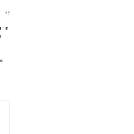
ттік
а
ңа