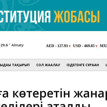
29.6
Almaty
C
ЫДАҒЫ ТАҚЫРЫП
СОЛ ЖАҒАЛАУ
ІЗДЕГЕНГЕ СҰРАҒАН
аға көтеретін жан
желілері аталды