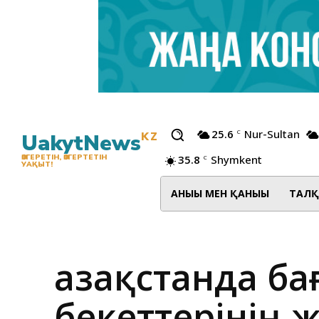
25.6
Nur-Sultan
C
UakytNews
KZ
35.8
Shymkent
ӨЗГЕРЕТІН, ӨЗГЕРТЕТІН
C
УАҚЫТ!
АНЫҒЫ МЕН ҚАНЫҒЫ
ТАЛҚ
Қазақстанда б
бекеттерінің 