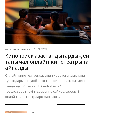
Ақпараттар ағыны
01.08.2026
Кинопоиск қазақстандықтардың ең
танымал онлайн-кинотеатрына
айналды
Онлайн-кинотеатрға жазылған қазақстандық қала
тұрғындарының әрбір екіншісі Кинопоиск қызметін
таңдайды. K Research Central Asia*
тәуелсіз зерттеуінің дерегіне сәйкес, сервисті
онлайн-кинотеатрларға жазылған...