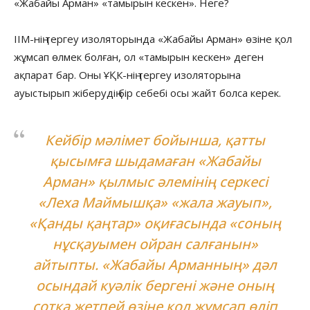
«Жабайы Арман» «тамырын кескен». Неге?
ІІМ-нің тергеу изоляторында «Жабайы Арман» өзіне қол
жұмсап өлмек болған, ол «тамырын кескен» деген
ақпарат бар. Оны ҰҚК-нің тергеу изоляторына
ауыстырып жіберудің бір себебі осы жайт болса керек.
Кейбір мәлімет бойынша, қатты
қысымға шыдамаған «Жабайы
Арман» қылмыс әлемінің серкесі
«Леха Маймышқа» «жала жауып»,
«Қанды қаңтар» оқиғасында «соның
нұсқауымен ойран салғанын»
айтыпты. «Жабайы Арманның» дәл
осындай куәлік бергені және оның
сотқа жетпей өзіне қол жұмсап өліп