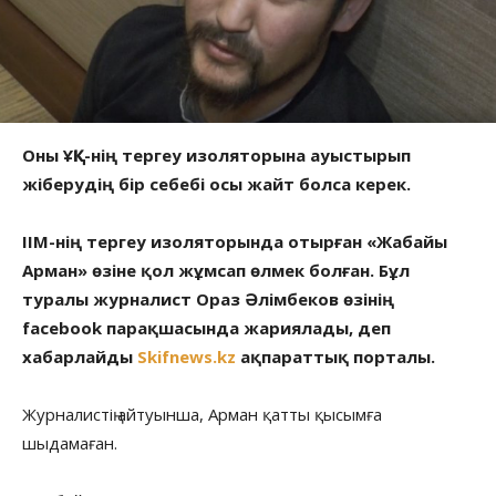
Оны ҰҚК-нің тергеу изоляторына ауыстырып
жіберудің бір себебі осы жайт болса керек.
ІІМ-нің тергеу изоляторында отырған «Жабайы
Арман» өзіне қол жұмсап өлмек болған. Бұл
туралы журналист Ораз Әлімбеков өзінің
facebook парақшасында жариялады, деп
хабарлайды
Skifnews.kz
ақпараттық порталы.
Журналистің айтуынша, Арман қатты қысымға
шыдамаған.