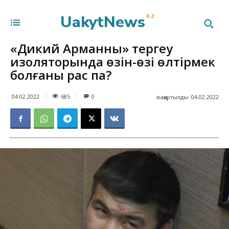
UakytNews
KZ
«Дикий Арманның» тергеу
изоляторында өзін-өзі өлтірмек
болғаны рас па?
685
04.02.2022
0
жаңартылды:
04.02.2022