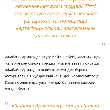
кеткеніне көп адам мүдделі. Тіпті
оны қорғауға алған ақысы қымбат
үш адвокат та, полицияда
«ертегінің» осылай аяқталғанын
қалайтын сияқты.
«Жабайы Арман» да өлуге бейіл. Себебі, «Маймышқа»
жала жапқан соң, оны қандай түрмеге тығып қойса да,
«Жабайы Арманды» қылмыс әлеміндегі бұрынғы
авторитетінен жұрдай қылып, әбден қорлап өлтіреді.
Қылмыс әлемінің пәтуасы қандай болатыны қазірдің
өзінде белгілі.
«Жабайы Арманның» тірі куә болып