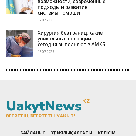
UakytNews
KZ
ӨЗГЕРЕТІН, ӨЗГЕРТЕТІН УАҚЫТ!
БАЙЛАНЫС
ҚҰПИЯЛЫҚ САЯСАТЫ
КЕЛІСІМ