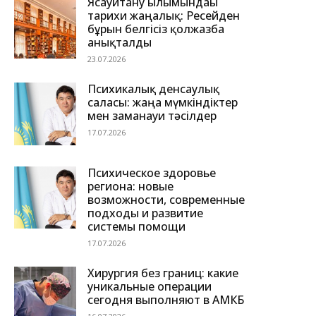
Ясауитану ғылымындағы
тарихи жаңалық: Ресейден
бұрын белгісіз қолжазба
анықталды
23.07.2026
Психикалық денсаулық
саласы: жаңа мүмкіндіктер
мен заманауи тәсілдер
17.07.2026
Психическое здоровье
региона: новые
возможности, современные
подходы и развитие
системы помощи
17.07.2026
Хирургия без границ: какие
уникальные операции
сегодня выполняют в АМКБ