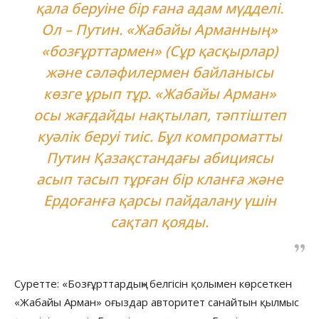
қала беруіне бір ғана адам мүдделі.
Ол – Путин. «Жабайы Арманның»
«бозғұрттармен» (Сұр қасқырлар)
және сәләфилермен байланысы
көзге ұрып тұр. «Жабайы Арман»
осы жағдайды нақтылап, тәптіштеп
куәлік беруі тиіс. Бұл компроматты
Путин Қазақстандағы абициясы
асып тасып тұрған бір кланға және
Ердоғанға қарсы пайдалану үшін
сақтап қояды.
Суретте: «Бозғұрттардың» белгісін қолымен көрсеткен
«Жабайы Арман» оғыздар авторитет санайтын қылмыс