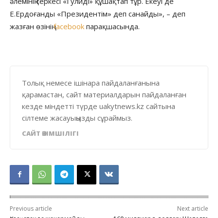
әлемінің серкесі «Гулиді» құшақтап тұр. Екеуі де
Е.Ердоғанды «Президентім» деп санайды», – деп
жазған өзінің
facebook
парақшасында.
Толық немесе ішінара пайдаланғанына
қарамастан, сайт материалдарын пайдаланған
кезде міндетті түрде uakytnews.kz сайтына
сілтеме жасауыңызды сұраймыз.
САЙТ ӘКІМШІЛІГІ
Previous article
Next article