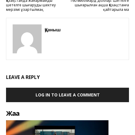
Қазақстанда жанармайды
160 миллиард доллар: Шетелге
шетелге шығаруды шектеу
шығарылған ақша Қазақстанға
мерзімі ұзартылмақ
қайтарыла ма
Қуаныш
LEAVE A REPLY
LOG IN TO LEAVE A COMMENT
Жаңа