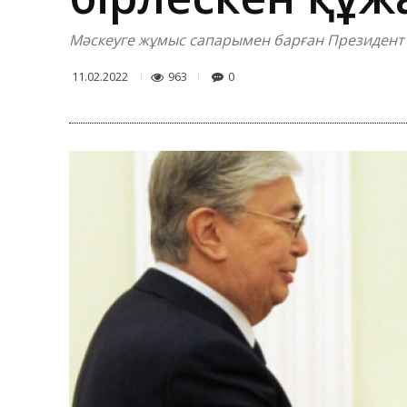
Мәскеуге жұмыс сапарымен барған Президент 
963
0
11.02.2022