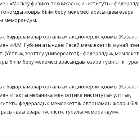
 мен «Мәскеу физико-техникалық иниституты» федерал
тономды жоғары білім беру мекемесі арасындағы өзара
алы меморандум.
ық бағдарламалар орталығы» акционерлік қоғамы (Қазақс
мен «И.М. Губкин атындағы Ресей мемлекеттік мұнай жә
ті (Ұлттық зерттеу университеті)» федералдық мемлекет
ры білім беру мекемесі арасындағы өзара түсіністік тура
ық бағдарламалар орталығы» акционерлік қоғамы (Қазақс
 мен «Нақты механика мен оптика институты» ұлттық
ситеті» федералдық мемлекеттік автономды жоғары біл
арасындағы өзара түсіністік туралы меморандум».