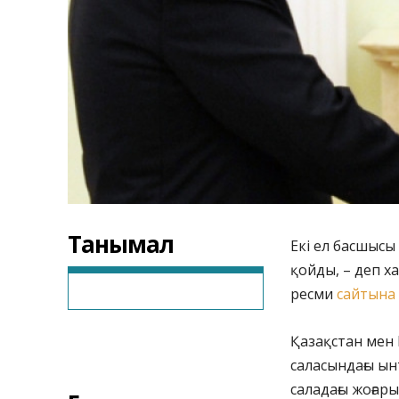
Танымал
Екі ел басшысы
қойды, – деп 
ресми
сайтына
Қазақстан мен 
саласындағы ын
саладағы жоғар