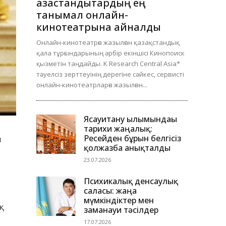
қазақстандықтардың ең
танымал онлайн-
кинотеатрына айналды
Онлайн-кинотеатрға жазылған қазақстандық
қала тұрғындарының әрбір екіншісі Кинопоиск
қызметін таңдайды. K Research Central Asia*
тәуелсіз зерттеуінің дерегіне сәйкес, сервисті
онлайн-кинотеатрларға жазылған...
Ясауитану ғылымындағы
тарихи жаңалық:
Ресейден бұрын белгісіз
л
қолжазба анықталды
23.07.2026
Психикалық денсаулық
саласы: жаңа
мүмкіндіктер мен
қ
заманауи тәсілдер
17.07.2026