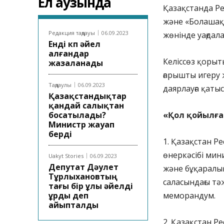
Ел аузында
Қазақстанда Р
және «Болашақ
Редакция таңдауы
06.09.2023
жөнінде уағдал
Енді көп әйел
алғандар
Келіссөз қорыт
жазаланады
ғарышты игеру
Таңдаулы
06.09.2023
даярлауға қаты
Қазақстандықтар
қандай салықтан
босатылады?
«Қол қойылған
Министр жауап
берді
1. Қазақстан 
өнеркәсібі мин
Uakyt Stories
06.09.2023
Депутат Дәулет
және бұқаралы
Тұрлыхановтың
саласындағы тәж
тағы бір ұлы әйелді
ұрды деп
меморандум.
айыпталды
2. Қазақстан 