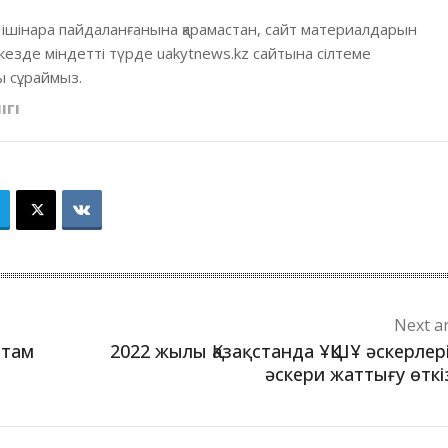
 ішінара пайдаланғанына қарамастан, сайт материалдарын
кезде міндетті түрде uakytnews.kz сайтына сілтеме
 сұраймыз.
ІГІ
Next ar
стам
2022 жылы Қазақстанда ҰҚШҰ әскерлер
әскери жаттығу өткі