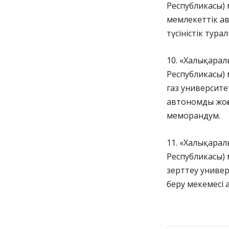
Республикасы)
мемлекеттік ав
түсіністік тур
10. «Халықарал
Республикасы) 
газ университе
автономды жоға
меморандум.
11. «Халықарал
Республикасы)
зерттеу универ
беру мекемесі 