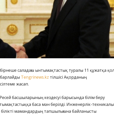
 бірнеше саладағы ынтымақтастық туралы 11 құжатқа қо
хабарлайды
Tengrinews.kz
тілшісі Ақорданың
сілтеме жасап.
Ресей басшыларының кездесуі барысында білім беру
тымақтастыққа баса мән берілді. Инженерлік-техникалы
ы білікті мамандардың тапшылығына байланысты