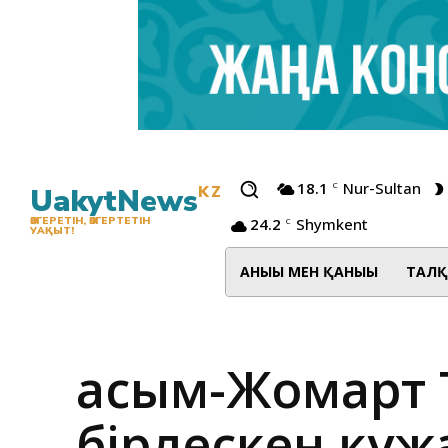
18.1
Nur-Sultan
C
UakytNews
KZ
24.2
Shymkent
ӨЗГЕРЕТІН, ӨЗГЕРТЕТІН
C
УАҚЫТ!
АНЫҒЫ МЕН ҚАНЫҒЫ
ТАЛҚ
Қасым-Жомарт 
бірлескен құж