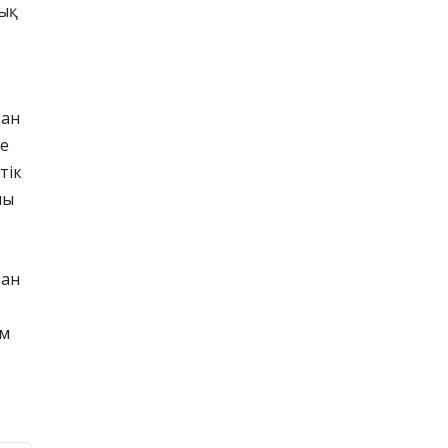
дық
тан
не
тік
лы
тан
ім