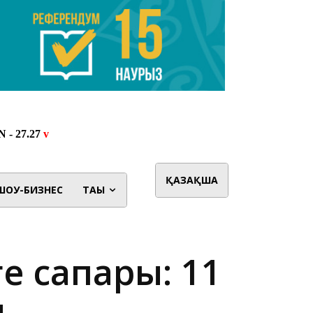
ҚАЗАҚША
ШОУ-БИЗНЕС
ТАҒЫ
е сапары: 11
ы