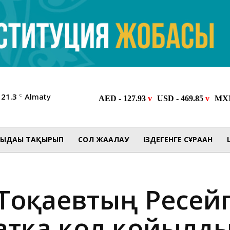
21.3
Almaty
C
ЫДАҒЫ ТАҚЫРЫП
СОЛ ЖАҒАЛАУ
ІЗДЕГЕНГЕ СҰРАҒАН
Тоқаевтың Ресейг
атқа қол қойылд