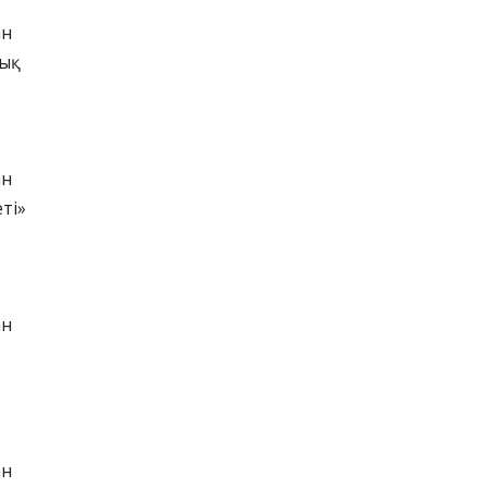
ан
лық
ан
ті»
ан
ан