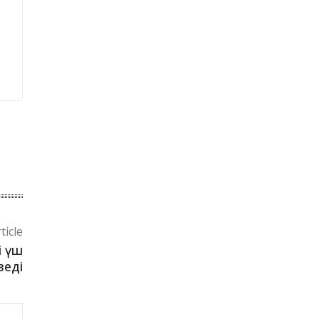
ticle
і үш
зеді