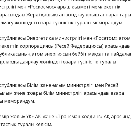
истрлігі мен «Роскосмос» ғарыш қызметі мемлекеттік
арасындағы Жерді қашықтан зондтау ғарыш аппараттар
лмасу жөніндегі өзара түсіністік туралы меморандум.
еспубликасы Энергетика министрлігі мен «Росатом» атом
лекеттік корпорациясы (Ресей Федерациясы) арасындағы
публикасының атом энергиясын бейбіт мақсатта пайдала
дрларды даярлау жөніндегі өзара түсіністік туралы
еспубликасы Білім және ғылым министрлігі мен Ресей
лым және жоғары білім министрлігі арасындағы өзара
алы меморандум.
темір жолы» ҰК» АҚ және «Трансмашхолдинг» АҚ арасынд
астық туралы келісім.