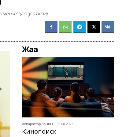
ен кездесу өткізді.
Жаңа
Ақпараттар ағыны
01.08.2026
Кинопоиск