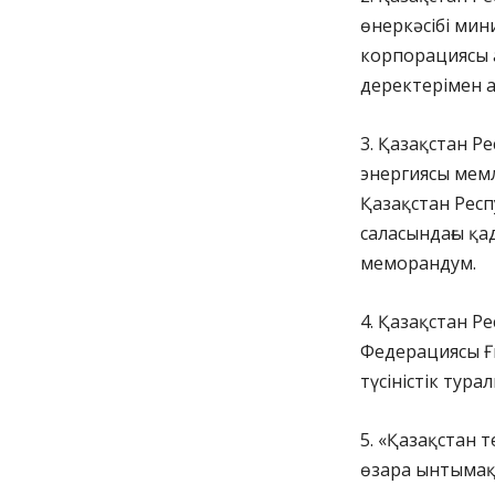
өнеркәсібі мин
корпорациясы 
деректерімен а
3. Қазақстан Р
энергиясы мем
Қазақстан Рес
саласындағы қа
меморандум.
4. Қазақстан Р
Федерациясы Ғы
түсіністік тур
5. «Қазақстан 
өзара ынтымақт