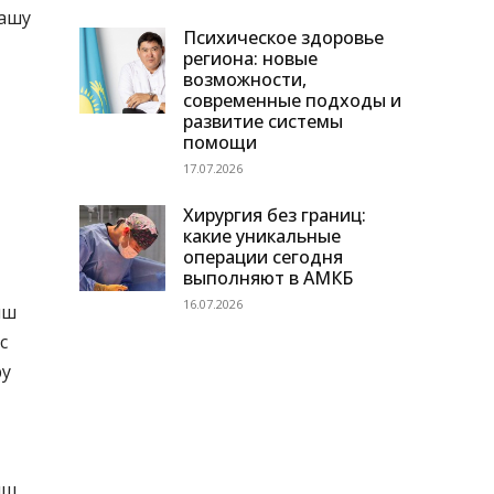
 ашу
Психическое здоровье
региона: новые
возможности,
современные подходы и
развитие системы
помощи
17.07.2026
Хирургия без границ:
какие уникальные
операции сегодня
выполняют в АМКБ
16.07.2026
ыш
с
ру
ыш