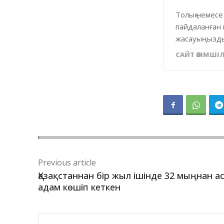
Толық немесе
пайдаланған 
жасауыңызды
САЙТ ӘКІМШІЛ
Previous article
Қазақстаннан бір жыл ішінде 32 мыңнан а
адам көшіп кеткен