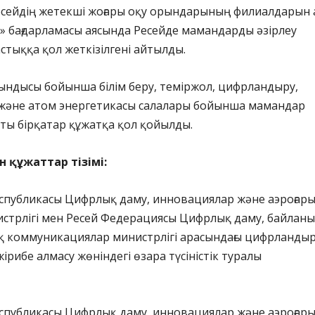
есейдің жетекші жоғары оқу орындарының филиалдарын
» бағдарламасы аясында Ресейде мамандарды әзірлеу
астыққа қол жеткізілгені айтылды.
ындысы бойынша білім беру, теміржол, цифрландыру,
 және атом энергетикасы салалары бойынша мамандар
сты бірқатар құжатқа қол қойылды.
 құжаттар тізімі:
Республикасы Цифрлық даму, инновациялар және аэроғар
истрлігі мен Ресей Федерациясы Цифрлық даму, байланы
қ коммуникациялар министрлігі арасындағы цифрланды
ірибе алмасу жөніндегі өзара түсіністік туралы
Республикасы Цифрлық даму, инновациялар және аэроғар