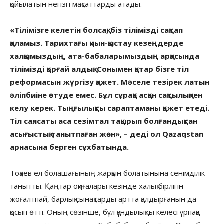
қойылатын негізгі мақсаттарды атады.
«Тілімізге келетін болсақ, біз тілімізді сақтап
қаламыз. Тарихтағы қиын-қыстау кезеңдерде
халқымыздың, ата-бабаларымыздың арқасында
тілімізді қорғай алдық. Сонымен қатар бізге тіл
реформасын жүргізу қажет. Мәселе тезірек латын
әліпбиіне өтуде емес. Бұл сұраққа асқан сақтылықпен
келу керек. Тыңғылықты сараптаманы қажет етеді.
Тіл саясаты аса сезімтал тақырып болғандықтан
асығыстық танытпаған жөн», – деді ол Qazaqstan
арнасына берген сұхбатында.
Тоқаев ел болашағының жарқын болатынына сенімділік
танытты. Қаңтар оқиғалары кезінде халық бірлігін
жоғалтпай, барлық сынақтарды артта қалдырғанын да
қосып өтті. Оның сөзінше, бұл құндылықты келесі ұрпаққа