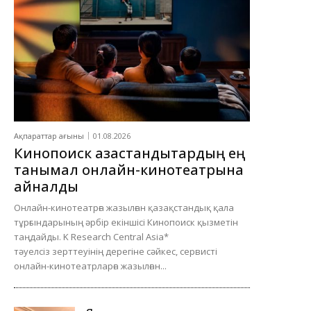
Ақпараттар ағыны
01.08.2026
Кинопоиск қазақстандықтардың ең
танымал онлайн-кинотеатрына
айналды
Онлайн-кинотеатрға жазылған қазақстандық қала
тұрғындарының әрбір екіншісі Кинопоиск қызметін
таңдайды. K Research Central Asia*
тәуелсіз зерттеуінің дерегіне сәйкес, сервисті
онлайн-кинотеатрларға жазылған...