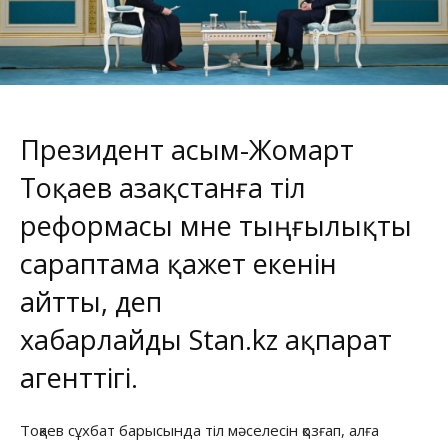
Президент Қасым-Жомарт
Тоқаев Қазақстанға тіл
реформасы мне тыңғылықты
сараптама қажет екенін
айтты, деп
хабарлайды
Stan.kz
ақпарат
агенттігі.
Тоқаев сұхбат барысында тіл мәселесін қозғап, алға