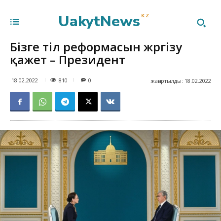
UakytNews
KZ
Бізге тіл реформасын жүргізу
қажет – Президент
810
18.02.2022
0
жаңартылды:
18.02.2022