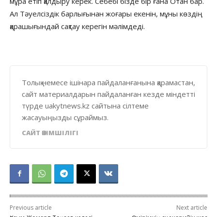
мұра етіп қалдыру керек. Себебі бізде бір ғана Отан бар.
Ал Тәуелсіздік барлығынан жоғары екенін, мұны көздің
қарашығындай сақтау керегін мәлімдеді.
Толық немесе ішінара пайдаланғанына қарамастан,
сайт материалдарын пайдаланған кезде міндетті
түрде uakytnews.kz сайтына сілтеме
жасауыңызды сұраймыз.
САЙТ ӘКІМШІЛІГІ
Previous article
Next article