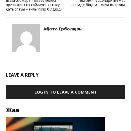
Қасым-Жомарт Тоқаев келесі
Өмірімнің сценарийін жас
президенттік сайлауға қатысу-
кезімде білдім – Алуа Қонарова
қатыспауы жайлы пікір білдірді
Ақбота Ерболқызы
LEAVE A REPLY
LOG IN TO LEAVE A COMMENT
Жаңа