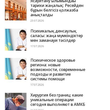
Ясауитану ғылымындағы
тарихи жаңалық: Ресейден
бұрын белгісіз қолжазба
анықталды
23.07.2026
Психикалық денсаулық
саласы: жаңа мүмкіндіктер
мен заманауи тәсілдер
17.07.2026
Психическое здоровье
региона: новые
возможности, современные
подходы и развитие
системы помощи
17.07.2026
Хирургия без границ: какие
уникальные операции
сегодня выполняют в АМКБ