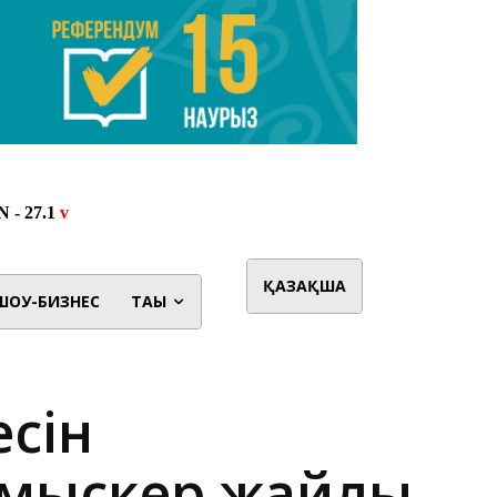
ҚАЗАҚША
ШОУ-БИЗНЕС
ТАҒЫ
есін
лмыскер жайлы