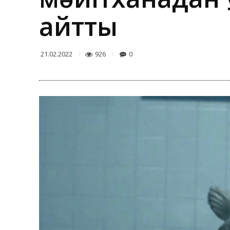
айтты
926
0
21.02.2022