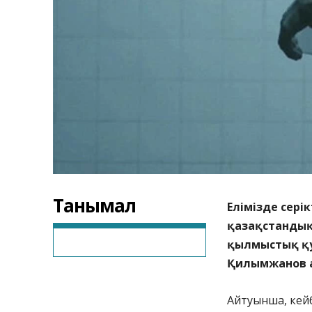
Танымал
Елімізде сері
қазақстандық 
қылмыстық қу
Қилымжанов а
Айтуынша, кейб