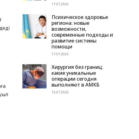
17.07.2026
Психическое здоровье
т
региона: новые
деді
возможности,
современные подходы и
развитие системы
помощи
17.07.2026
Хирургия без границ:
какие уникальные
операции сегодня
выполняют в АМКБ
аға
16.07.2026
буыл