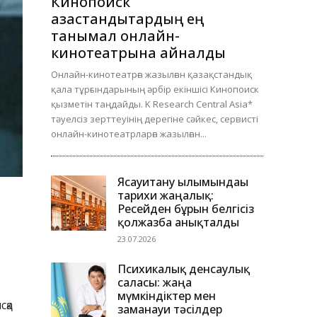
Кинопоиск
қазақстандықтардың ең
танымал онлайн-
кинотеатрына айналды
Онлайн-кинотеатрға жазылған қазақстандық
қала тұрғындарының әрбір екіншісі Кинопоиск
қызметін таңдайды. K Research Central Asia*
тәуелсіз зерттеуінің дерегіне сәйкес, сервисті
онлайн-кинотеатрларға жазылған...
Ясауитану ғылымындағы
тарихи жаңалық:
Ресейден бұрын белгісіз
қолжазба анықталды
23.07.2026
Психикалық денсаулық
саласы: жаңа
мүмкіндіктер мен
сқа
заманауи тәсілдер