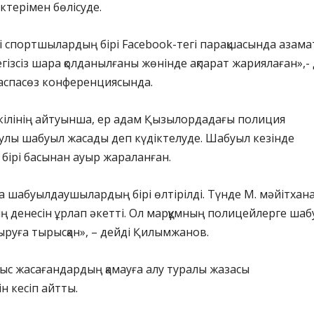
ектерімен бөлісуде.
ілі спортшылардың бірі Facebook-тегі парақшасында азама
егізсіз шара қолданылғаны жөнінде ақпарат жариялаған»,- 
спасөз конференциясында.
кілінің айтуынша, ер адам Қызылордадағы полиция
улы шабуыл жасады деп күдіктелуде. Шабуыл кезінде
бірі басынан ауыр жараланған.
а шабуылдаушылардың бірі өлтірілді. Түнде М. мәйітхан
інің денесін ұрлап әкетті. Ол марқұмның полицейлерге ша
руға тырысқан», – дейді Қилымжанов.
ыс жасағандардың қамауға алу туралы жазасы
ін кесіп айтты.