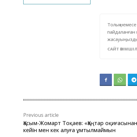
Толық немесе
пайдаланған 
жасауыңызды
САЙТ ӘКІМШІЛ
Previous article
Қасым-Жомарт Тоқаев: «Қаңтар оқиғасына
кейін мен кек алуға ұмтылмаймын