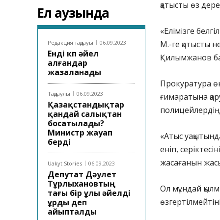
қатысты өз дер
Ел аузында
«Елімізге белг
Редакция таңдауы
06.09.2023
М.-ге қатысты н
Енді көп әйел
Қилымжанов ба
алғандар
жазаланады
Прокуратура ө
Таңдаулы
06.09.2023
ғимаратына қар
Қазақстандықтар
полицейлердің 
қандай салықтан
босатылады?
Министр жауап
«Атыс уақытынд
берді
еніп, серіктес
жасағанын жасы
Uakyt Stories
06.09.2023
Депутат Дәулет
Тұрлыхановтың
Ол мұндай қылм
тағы бір ұлы әйелді
өзгертілмейтін
ұрды деп
айыпталды