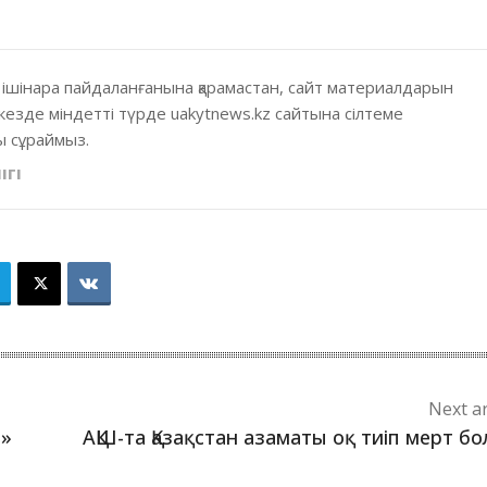
 ішінара пайдаланғанына қарамастан, сайт материалдарын
кезде міндетті түрде uakytnews.kz сайтына сілтеме
 сұраймыз.
ІГІ
Next ar
н»
АҚШ-та Қазақстан азаматы оқ тиіп мерт б