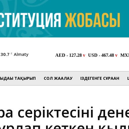
30.7
Almaty
C
ЫДАҒЫ ТАҚЫРЫП
СОЛ ЖАҒАЛАУ
ІЗДЕГЕНГЕ СҰРАҒАН
а серіктесінің ден
 ұрлап кеткен қы