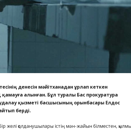
ктесінің денесін мәйітханадан ұрлап кеткен
қамауға алынған. Бұл туралы Бас прокуратура
далау қызметі басшысының орынбасары Елдос
йтып берді.
ір желі қолданушылары істің мән-жайын білместен, қылмы