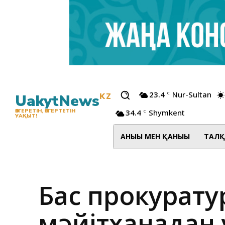
23.4
Nur-Sultan
C
UakytNews
KZ
34.4
Shymkent
ӨЗГЕРЕТІН, ӨЗГЕРТЕТІН
C
УАҚЫТ!
АНЫҒЫ МЕН ҚАНЫҒЫ
ТАЛҚ
Бас прокуратур
мәйітханадан