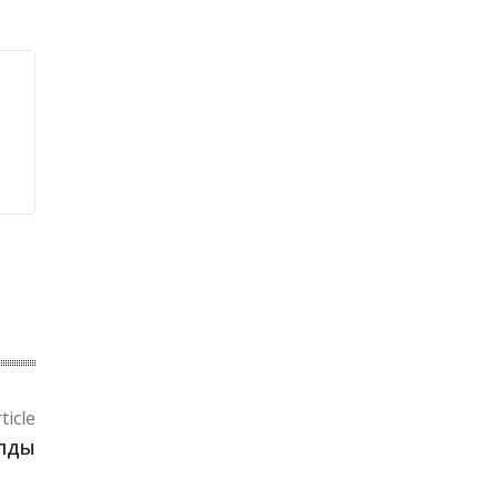
ticle
олды