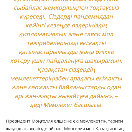
сыбайлас жемқорлықпен тоқтаусыз
күреседі. Сіздерді пандемиядан
кейінгі кезеңде өздеріңіздің
дипломатиялық және саяси мол
тәжірибелеріңізді екіжақты
қатынастарымызды жаңа биікке
көтеру үшін пайдалануға шақырамын.
Қазақстан сіздердің
мемлекеттеріңізбен арадағы екіжақты
және көпжақты байланыстарды одан
әрі жан-жақты нығайтуға дайын», –
деді Мемлекет басшысы.
Президент Моңғолия елшісіне екі мемлекеттің тарихи
жақындығы жөнінде айтып, Монғолия мен Қазақстанның