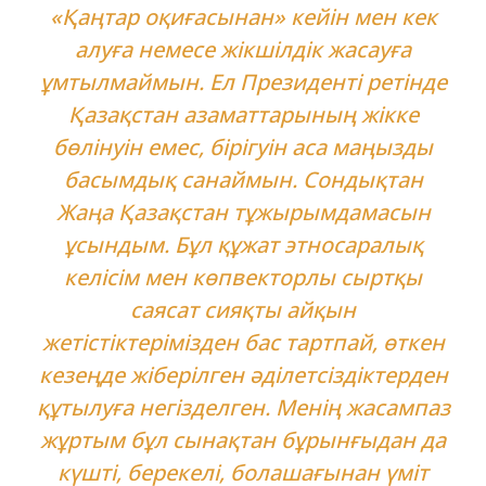
«Қаңтар оқиғасынан» кейін мен кек
алуға немесе жікшілдік жасауға
ұмтылмаймын. Ел Президенті ретінде
Қазақстан азаматтарының жікке
бөлінуін емес, бірігуін аса маңызды
басымдық санаймын. Сондықтан
Жаңа Қазақстан тұжырымдамасын
ұсындым. Бұл құжат этносаралық
келісім мен көпвекторлы сыртқы
саясат сияқты айқын
жетістіктерімізден бас тартпай, өткен
кезеңде жіберілген әділетсіздіктерден
құтылуға негізделген. Менің жасампаз
жұртым бұл сынақтан бұрынғыдан да
күшті, берекелі, болашағынан үміт