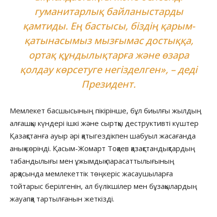
гуманитарлық байланыстарды
қамтиды. Ең бастысы, біздің қарым-
қатынасымыз мызғымас достыққа,
ортақ құндылықтарға және өзара
қолдау көрсетуге негізделген», – деді
Президент.
Мемлекет басшысының пікірінше, бұл биылғы жылдың
алғашқы күндері ішкі және сыртқы деструктивті күштер
Қазақстанға ауыр әрі қатыгездікпен шабуыл жасағанда
анық көрінді. Қасым-Жомарт Тоқаев қазақстандықтардың
табандылығы мен ұжымдық парасаттылығының
арқасында мемлекеттік төңкеріс жасаушыларға
тойтарыс берілгенін, ал бүлікшілер мен бұзақылардың
жауапқа тартылғанын жеткізді.