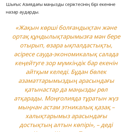
Шығыс Азиядағы маңызды серіктесінің бірі екеніне
назар аударды.
«Жақын көрші болғандықтан және
ортақ құндылықтарымызға мән бере
отырып, өзара ықпалдастықты,
әсіресе сауда-экономикалық салада
кеңейтуге зор мүмкіндік бар екенін
айтқым келеді. Бұдан бөлек
азаматтарымыздың арасындағы
қатынастар да маңызды рөл
атқарады. Моңғолияда тұратын жүз
мыңнан астам этникалық қазақ –
халықтарымыз арасындағы
достықтың алтын көпірі», – деді