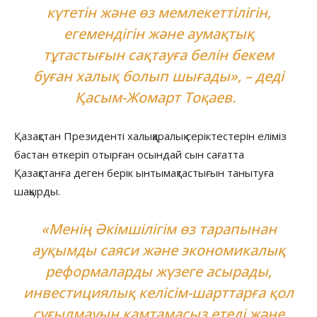
күтетін және өз мемлекеттілігін,
егемендігін және аумақтық
тұтастығын сақтауға белін бекем
буған халық болып шығады», – деді
Қасым-Жомарт Тоқаев.
Қазақстан Президенті халықаралық серіктестерін еліміз
бастан өткеріп отырған осындай сын сағатта
Қазақстанға деген берік ынтымақтастығын танытуға
шақырды.
«Менің Әкімшілігім өз тарапынан
ауқымды саяси және экономикалық
реформаларды жүзеге асырады,
инвестициялық келісім-шарттарға қол
сұғылмауын қамтамасыз етеді және