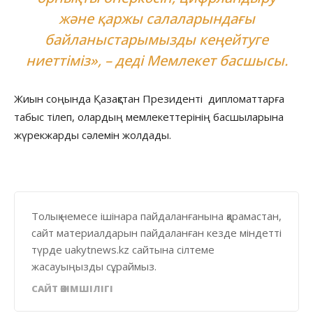
және қаржы салаларындағы
байланыстарымызды кеңейтуге
ниеттіміз», – деді Мемлекет басшысы.
Жиын соңында Қазақстан Президенті дипломаттарға
табыс тілеп, олардың мемлекеттерінің басшыларына
жүрекжарды сәлемін жолдады.
Толық немесе ішінара пайдаланғанына қарамастан,
сайт материалдарын пайдаланған кезде міндетті
түрде uakytnews.kz сайтына сілтеме
жасауыңызды сұраймыз.
САЙТ ӘКІМШІЛІГІ