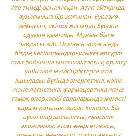
өте тиімді орналасқан. Атап айтқанда,
аумағымыз бір жағынан, Еуразия
аймағын, екінші жағынан Еуропа
одағын қамтиды. Мұның бізге
пайдасы зор. Осының арқасында
біздің кәсіпорындарымызға әртүрлі
сала бойынша ынтымақтастық орнату
үшін мол мүмкіндіктерге жол
ашылады. Бүгінде энергетика, көлік
және логистика, фармацевтика және
тамақ өнеркәсібі салаларында жемісті
қарым-қатынас жасап келеміз. Біз
ауыл шаруашылығы, «жасыл»
экономика, атом энергетикасы,
орнықты өнеркәсіп, цифрландыру