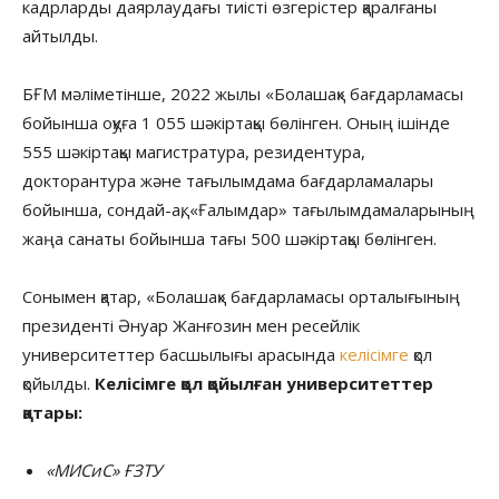
кадрларды даярлаудағы тиісті өзгерістер қаралғаны
айтылды.
БҒМ мәліметінше, 2022 жылы «Болашақ» бағдарламасы
бойынша оқуға 1 055 шәкіртақы бөлінген. Оның ішінде
555 шәкіртақы магистратура, резидентура,
докторантура және тағылымдама бағдарламалары
бойынша, сондай-ақ, «Ғалымдар» тағылымдамаларының
жаңа санаты бойынша тағы 500 шәкіртақы бөлінген.
Сонымен қатар, «Болашақ» бағдарламасы орталығының
президенті Әнуар Жанғозин мен ресейлік
университеттер басшылығы арасында
келісімге
қол
қойылды.
Келісімге қол қойылған университеттер
қатары:
«МИСиС» ҒЗТУ