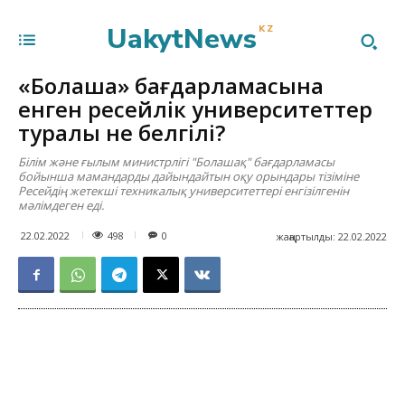
UakytNews
KZ
«Болашақ» бағдарламасына
енген ресейлік университеттер
туралы не белгілі?
Білім және ғылым министрлігі "Болашақ" бағдарламасы
бойынша мамандарды дайындайтын оқу орындары тізіміне
Ресейдің жетекші техникалық университеттері енгізілгенін
мәлімдеген еді.
498
22.02.2022
0
жаңартылды:
22.02.2022