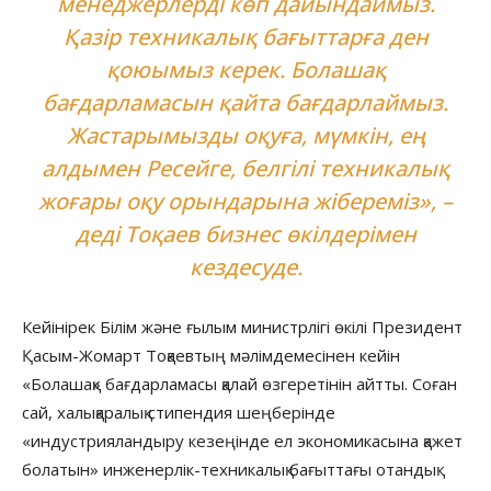
менеджерлерді көп дайындаймыз.
Қазір техникалық бағыттарға ден
қоюымыз керек. Болашақ
бағдарламасын қайта бағдарлаймыз.
Жастарымызды оқуға, мүмкін, ең
алдымен Ресейге, белгілі техникалық
жоғары оқу орындарына жібереміз», –
деді Тоқаев бизнес өкілдерімен
кездесуде.
Кейінірек Білім және ғылым министрлігі өкілі Президент
Қасым-Жомарт Тоқаевтың мәлімдемесінен кейін
«Болашақ» бағдарламасы қалай өзгеретінін айтты. Соған
сай, халықаралық стипендия шеңберінде
«индустрияландыру кезеңінде ел экономикасына қажет
болатын» инженерлік-техникалық бағыттағы отандық