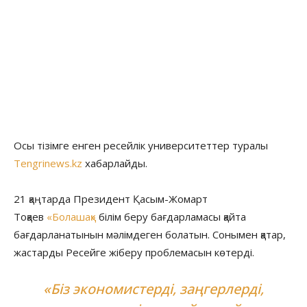
Осы тізімге енген ресейлік университеттер туралы
Tengrinews.kz
хабарлайды.
21 қаңтарда Президент Қасым-Жомарт
Тоқаев
«Болашақ»
білім беру бағдарламасы қайта
бағдарланатынын мәлімдеген болатын. Сонымен қатар,
жастарды Ресейге жіберу проблемасын көтерді.
«Біз экономистерді, заңгерлерді,