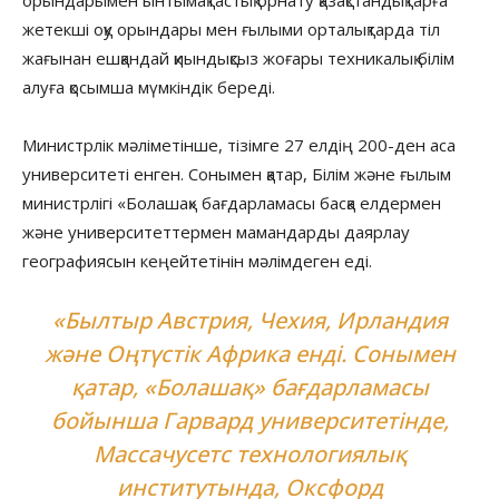
жетекші оқу орындары мен ғылыми орталықтарда тіл
жағынан ешқандай қиындықсыз жоғары техникалық білім
алуға қосымша мүмкіндік береді.
Министрлік мәліметінше, тізімге 27 елдің 200-ден аса
университеті енген. Сонымен қатар, Білім және ғылым
министрлігі «Болашақ» бағдарламасы басқа елдермен
және университеттермен мамандарды даярлау
географиясын кеңейтетінін мәлімдеген еді.
«Былтыр Австрия, Чехия, Ирландия
және Оңтүстік Африка енді. Сонымен
қатар, «Болашақ» бағдарламасы
бойынша Гарвард университетінде,
Массачусетс технологиялық
институтында, Оксфорд