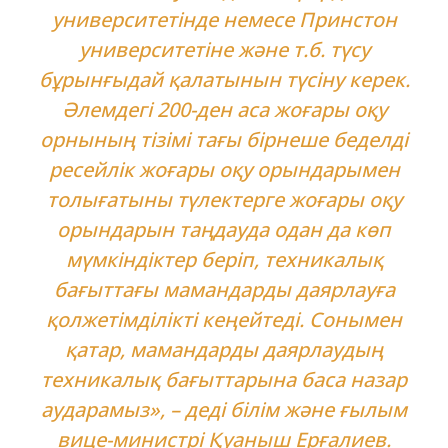
университетінде немесе Принстон
университетіне және т.б. түсу
бұрынғыдай қалатынын түсіну керек.
Әлемдегі 200-ден аса жоғары оқу
орнының тізімі тағы бірнеше беделді
ресейлік жоғары оқу орындарымен
толығатыны түлектерге жоғары оқу
орындарын таңдауда одан да көп
мүмкіндіктер беріп, техникалық
бағыттағы мамандарды даярлауға
қолжетімділікті кеңейтеді. Сонымен
қатар, мамандарды даярлаудың
техникалық бағыттарына баса назар
аударамыз», – деді білім және ғылым
вице-министрі Қуаныш Ерғалиев.