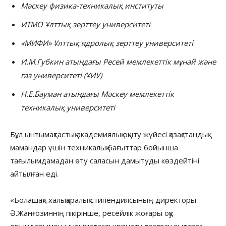
Мәскеу физика-техникалық институты
ИТМО Ұлттық зерттеу университеті
«МИФИ» Ұлттық ядролық зерттеу университеті
И.М.Губкин атындағы Ресей мемлекеттік мұнай және
газ университеті (ҰИУ)
Н.Е.Бауман атындағы Мәскеу мемлекеттік
техникалық университеті
Бұл ынтымақтастық академиялық оқыту жүйесі қазақстандық
мамандар үшін техникалық бағыттар бойынша
тағылымдамадан өту саласын дамытуды көздейтіні
айтылған еді.
«Болашақ» халықаралық стипендиясының директоры
Ә.Жанғозиннің пікірінше, ресейлік жоғары оқу
орындарымен ынтымақтастық орнату қазақстандықтарға