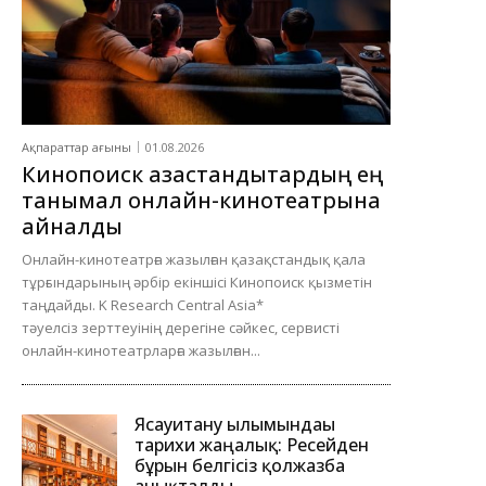
Ақпараттар ағыны
01.08.2026
Кинопоиск қазақстандықтардың ең
танымал онлайн-кинотеатрына
айналды
Онлайн-кинотеатрға жазылған қазақстандық қала
тұрғындарының әрбір екіншісі Кинопоиск қызметін
таңдайды. K Research Central Asia*
тәуелсіз зерттеуінің дерегіне сәйкес, сервисті
онлайн-кинотеатрларға жазылған...
Ясауитану ғылымындағы
тарихи жаңалық: Ресейден
бұрын белгісіз қолжазба