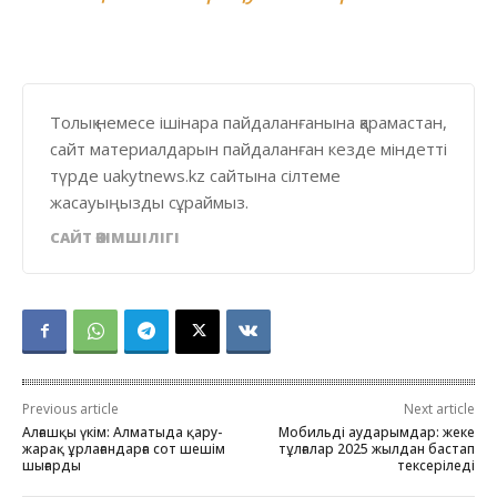
Толық немесе ішінара пайдаланғанына қарамастан,
сайт материалдарын пайдаланған кезде міндетті
түрде uakytnews.kz сайтына сілтеме
жасауыңызды сұраймыз.
САЙТ ӘКІМШІЛІГІ
Previous article
Next article
Алғашқы үкім: Алматыда қару-
Мобильді аударымдар: жеке
жарақ ұрлағандарға сот шешім
тұлғалар 2025 жылдан бастап
шығарды
тексеріледі