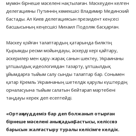
мүмкін бірнеше мәселені нақтылаған. Мәскеуден келген
делегацияны Путиннің көмекшісі Владимир Мединский
бастады. Ал Киев делегациясын президент кеңсесі
басшысының кеңесшісі Михаил Подоляк басқарған.
Мәскеу қойған талаптардың қатарында биліктің
Қырымды ресми мойындауы, әскерді кері қайтару,
әскерилер мен қару-жарақ санын шектеу, Украинаны
ұлтшылдық идеологиядан тазарту, ұлтшылдық
ұйымдарға тыйым салу сынды талаптар бар. Сонымен
қатар Кремль Украинаның шетелдік қарулы күштердің
орналасуына тыйым салатын бейтарап мәртебені
таңдауы керек деп есептейді.
«Ортақ мүддеміз бар деп болжанып отырған
бірнеше мәселені анықтадық. Бастысы, келіссөз
барысын жалғастыру туралы келісімге келдік.