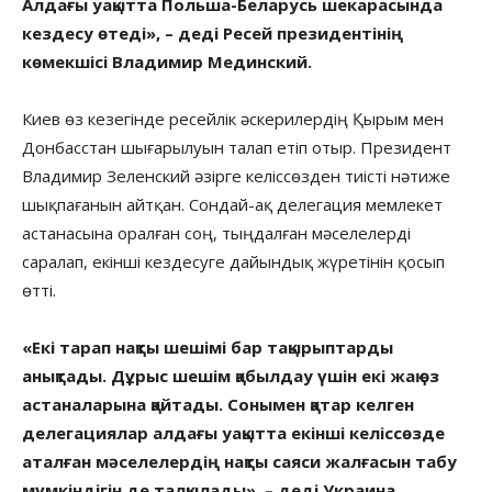
Алдағы уақытта Польша-Беларусь шекарасында
кездесу өтеді», – деді Ресей президентінің
көмекшісі Владимир Мединский.
Киев өз кезегінде ресейлік әскерилердің Қырым мен
Донбасстан шығарылуын талап етіп отыр. Президент
Владимир Зеленский әзірге келіссөзден тиісті нәтиже
шықпағанын айтқан. Сондай-ақ делегация мемлекет
астанасына оралған соң, тыңдалған мәселелерді
саралап, екінші кездесуге дайындық жүретінін қосып
өтті.
«Екі тарап нақты шешімі бар тақырыптарды
анықтады. Дұрыс шешім қабылдау үшін екі жақ өз
астаналарына қайтады. Сонымен қатар келген
делегациялар алдағы уақытта екінші келіссөзде
аталған мәселелердің нақты саяси жалғасын табу
мүмкіндігін де талқылады», – деді Украина