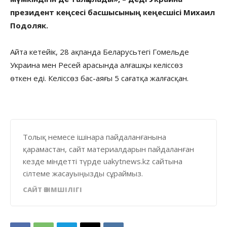
президент кеңсесі басшысының кеңесшісі Михаил
Подоляк.
Айта кетейік, 28 ақпанда Беларусьтегі Гомельде
Украина мен Ресей арасында алғашқы келіссөз
өткен еді. Келіссөз бас-аяғы 5 сағатқа жалғасқан.
Толық немесе ішінара пайдаланғанына
қарамастан, сайт материалдарын пайдаланған
кезде міндетті түрде uakytnews.kz сайтына
сілтеме жасауыңызды сұраймыз.
САЙТ ӘКІМШІЛІГІ