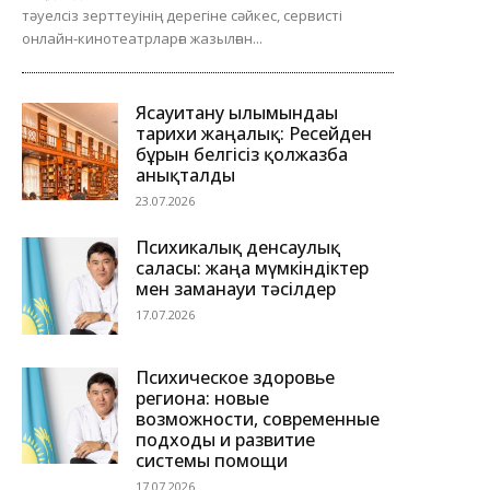
тәуелсіз зерттеуінің дерегіне сәйкес, сервисті
онлайн-кинотеатрларға жазылған...
Ясауитану ғылымындағы
тарихи жаңалық: Ресейден
бұрын белгісіз қолжазба
анықталды
23.07.2026
Психикалық денсаулық
саласы: жаңа мүмкіндіктер
мен заманауи тәсілдер
17.07.2026
Психическое здоровье
региона: новые
возможности, современные
подходы и развитие
системы помощи
17.07.2026