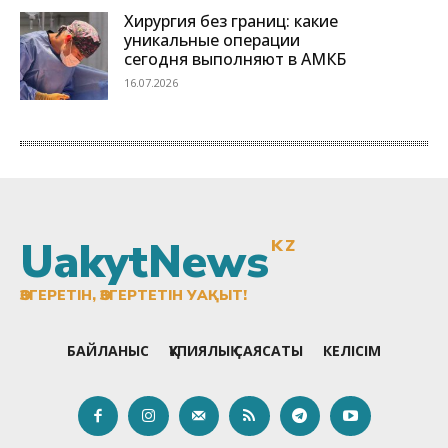
UakytNews
KZ
ӨЗГЕРЕТІН, ӨЗГЕРТЕТІН УАҚЫТ!
БАЙЛАНЫС
ҚҰПИЯЛЫҚ САЯСАТЫ
КЕЛІСІМ