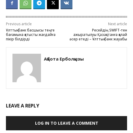
Previous article
Next article
Ұлттық банк басшысы теңге
Ресейдің SWIFT-тен
бағамына қатысты жағдайға
ажыратылуы Қазақстанға қалай
пікір білдірді
әсер етеді – Ұлттық банк жауабы
Ақбота Ерболқызы
LEAVE A REPLY
LOG IN TO LEAVE A COMMENT