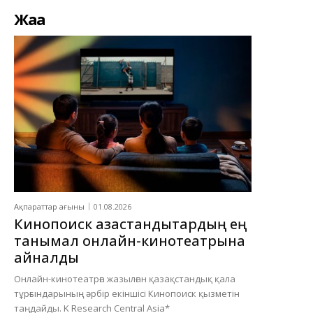
Жаңа
Ақпараттар ағыны
01.08.2026
Кинопоиск қазақстандықтардың ең
танымал онлайн-кинотеатрына
айналды
Онлайн-кинотеатрға жазылған қазақстандық қала
тұрғындарының әрбір екіншісі Кинопоиск қызметін
таңдайды. K Research Central Asia*