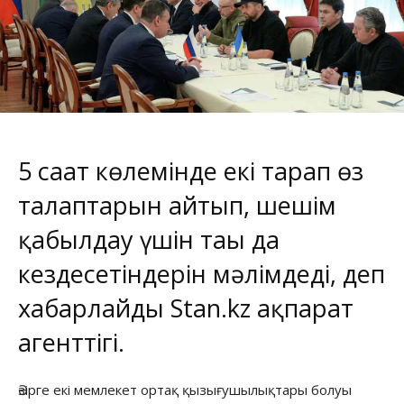
5 сағат көлемінде екі тарап өз
талаптарын айтып, шешім
қабылдау үшін тағы да
кездесетіндерін мәлімдеді, деп
хабарлайды
Stan.kz
ақпарат
агенттігі.
Әзірге екі мемлекет ортақ қызығушылықтары болуы