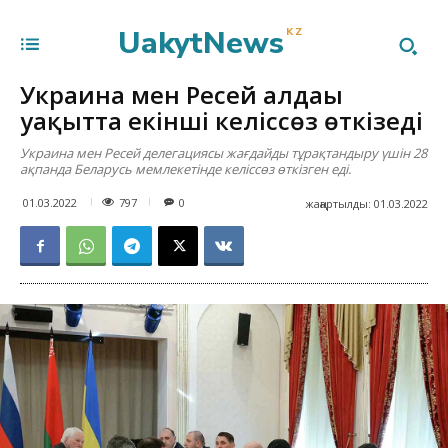
UakytNews
KZ
Украина мен Ресей алдағы
уақытта екінші келіссөз өткізеді
Украина мен Ресей делегациясы жағдайды тұрақтандыру үшін 28
ақпанда Беларусь мемлекетінде келіссөз өткізген еді.
797
01.03.2022
0
жаңартылды:
01.03.2022