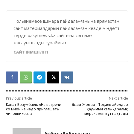
Толық немесе ішінара пайдаланғанына қарамастан,
сайт материалдарын пайдаланған кезде міндетті
түрде uakytnews.kz сайтына сілтеме
жасауыңызды сұраймыз.
САЙТ ӘКІМШІЛІГІ
Previous article
Next article
Канат Бозумбаев: «На встречи
Қасым-Жомарт Тоқаев әйелдер
со мной не надо приглашать
қауымын халықаралық
чиновников…»
мерекемен құттықтады
Ақбота Ерболқызы