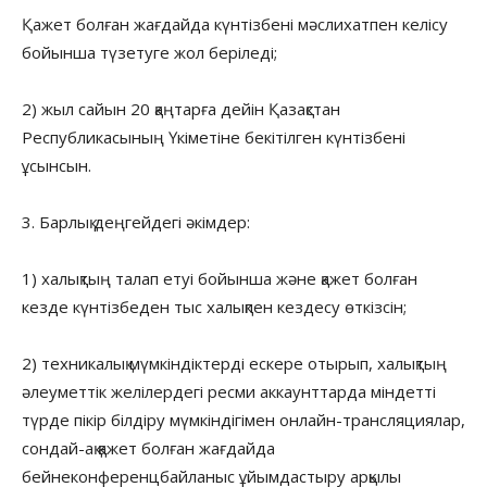
Қажет болған жағдайда күнтізбені мәслихатпен келісу
бойынша түзетуге жол беріледі;
2) жыл сайын 20 қаңтарға дейін Қазақстан
Республикасының Үкіметіне бекітілген күнтізбені
ұсынсын.
3. Барлық деңгейдегі әкімдер:
1) халықтың талап етуі бойынша және қажет болған
кезде күнтізбеден тыс халықпен кездесу өткізсін;
2) техникалық мүмкіндіктерді ескере отырып, халықтың
әлеуметтік желілердегі ресми аккаунттарда міндетті
түрде пікір білдіру мүмкіндігімен онлайн-трансляциялар,
сондай-ақ қажет болған жағдайда
бейнеконференцбайланыс ұйымдастыру арқылы