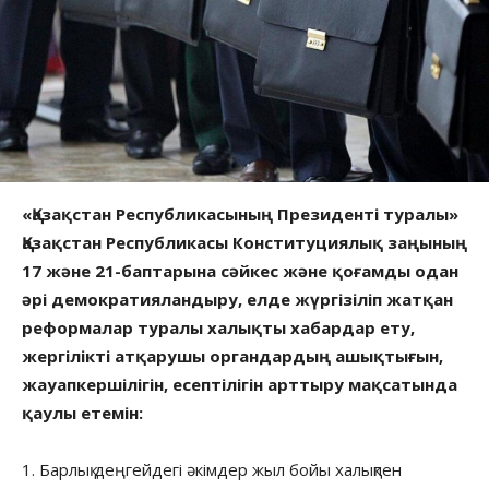
«Қазақстан Республикасының Президенті туралы»
Қазақстан Республикасы Конституциялық заңының
17 және 21-баптарына сәйкес және қоғамды одан
әрі демократияландыру, елде жүргізіліп жатқан
реформалар туралы халықты хабардар ету,
жергілікті атқарушы органдардың ашықтығын,
жауапкершілігін, есептілігін арттыру мақсатында
қаулы етемін:
1. Барлық деңгейдегі әкімдер жыл бойы халықпен