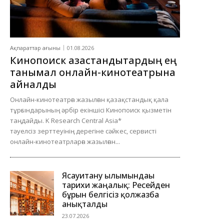
Ақпараттар ағыны
01.08.2026
Кинопоиск қазақстандықтардың ең
танымал онлайн-кинотеатрына
айналды
Онлайн-кинотеатрға жазылған қазақстандық қала
тұрғындарының әрбір екіншісі Кинопоиск қызметін
таңдайды. K Research Central Asia*
тәуелсіз зерттеуінің дерегіне сәйкес, сервисті
онлайн-кинотеатрларға жазылған...
Ясауитану ғылымындағы
тарихи жаңалық: Ресейден
бұрын белгісіз қолжазба
анықталды
23.07.2026