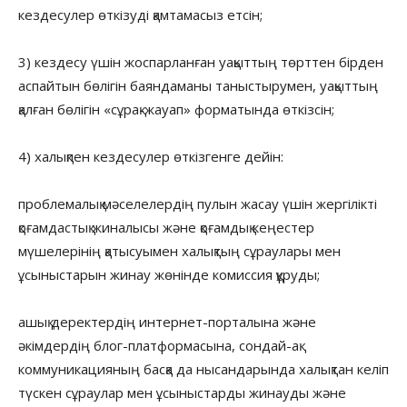
кездесулер өткізуді қамтамасыз етсін;
3) кездесу үшін жоспарланған уақыттың төрттен бірден
аспайтын бөлігін баяндаманы таныстырумен, уақыттың
қалған бөлігін «сұрақ-жауап» форматында өткізсін;
4) халықпен кездесулер өткізгенге дейін:
проблемалық мәселелердің пулын жасау үшін жергілікті
қоғамдастық жиналысы және қоғамдық кеңестер
мүшелерінің қатысуымен халықтың сұраулары мен
ұсыныстарын жинау жөнінде комиссия құруды;
ашық деректердің интернет-порталына және
әкімдердің блог-платформасына, сондай-ақ
коммуникацияның басқа да нысандарында халықтан келіп
түскен сұраулар мен ұсыныстарды жинауды және