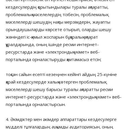
кездесулердің қорытындылары туралы ақпаратты,
проблемалық мәселелердің тізбесін, проблемалық
мәселелерді шешудің нақты мерзімдерін, жауапты
орындаушыларды көрсете отырып, оларды шешу
жөніндегі іс-қимыл жоспарын бұқаралық ақпарат
құралдарында, оның ішінде ресми интернет-
ресурстарда және «электрондық үкімет» веб-
порталында орналастыруды қамтамасыз етсін;
тоқсан сайын есепті кезеңнен кейінгі айдың 25-күніне
қарай кездесулерде халық көтерген проблемалық
мәселелерді шешу барысы туралы ақпаратты ресми
интернет-ресурстарда және «электрондық үкімет» веб-
порталында орналастырсын.
4. Әкімдіктер мен әкімдер аппараттары кездесулерге
мүдделі тұлғалардың ауқымды аудиториясын, оның