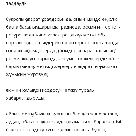
талдауды;
бұқаралық ақпарат құралдарында, оның ішінде өңірлік
баспа басылымдарында, радиода, ресми интернет-
ресурстарда және «электрондық үкімет» веб-
порталында, ашық деректер интернет-порталында,
сондай-ақ әкімдіктердің (әкімдер аппараттарының)
ресми аккаунттарында, әлеуметтік желілерде және
барлығына қолжетімді жерлерде ақпараттық-насихат
жұмысын жүргізуді;
әкімнің халықпен кездесуін өткізу туралы
хабарландыруды:
облыс, республикалық маңызы бар қала және астана,
аудан, облыстық және аудандық маңызы бар қала әкімі
өткізетін кездесу күніне дейін екі апта бұрын;