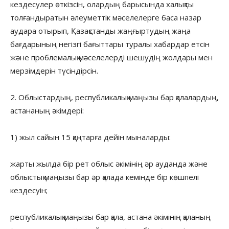
кездесулер өткізсін, олардың барысында халықты
толғандыратын әлеуметтік мәселелерге баса назар
аудара отырып, Қазақстанды жаңғыртудың жаңа
бағдарының негізгі бағыттары туралы хабардар етсін
және проблемалық мәселелерді шешудің жолдары мен
мерзімдерін түсіндірсін.
2. Облыстардың, республикалық маңызы бар қалалардың,
астананың әкімдері:
1) жыл сайын 15 қаңтарға дейін мыналарды:
жарты жылда бір рет облыс әкімінің әр ауданда және
облыстық маңызы бар әр қалада кемінде бір көшпелі
кездесуін;
республикалық маңызы бар қала, астана әкімінің қаланың