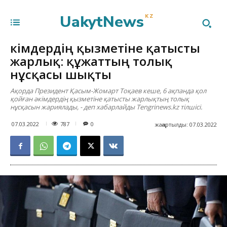
UakytNews
KZ
Әкімдердің қызметіне қатысты
жарлық: құжаттың толық
нұсқасы шықты
Ақорда Президент Қасым-Жомарт Тоқаев кеше, 6 ақпанда қол
қойған әкімдердің қызметіне қатысты жарлықтың толық
нұсқасын жариялады, - деп хабарлайды Tengrinews.kz тілшісі.
787
07.03.2022
0
жаңартылды:
07.03.2022