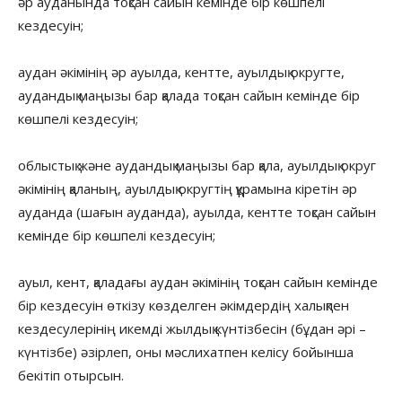
әр ауданында тоқсан сайын кемінде бір көшпелі
кездесуін;
аудан әкімінің әр ауылда, кентте, ауылдық округте,
аудандық маңызы бар қалада тоқсан сайын кемінде бір
көшпелі кездесуін;
облыстық және аудандық маңызы бар қала, ауылдық округ
әкімінің қаланың, ауылдық округтің құрамына кіретін әр
ауданда (шағын ауданда), ауылда, кентте тоқсан сайын
кемінде бір көшпелі кездесуін;
ауыл, кент, қаладағы аудан әкімінің тоқсан сайын кемінде
бір кездесуін өткізу көзделген әкімдердің халықпен
кездесулерінің икемді жылдық күнтізбесін (бұдан әрі –
күнтізбе) әзірлеп, оны мәслихатпен келісу бойынша
бекітіп отырсын.