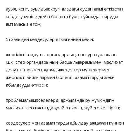
ауыл, кент, ауылдық округ, қаладағы аудан әкімі өткізетін
кездесу күніне дейін бір апта бұрын ұйымдастыруды
қамтамасыз етсін;
5) халықпен кездесулер өткізгеннен кейін:
жергілікті атқарушы органдардың, прокуратура және
ішкі істер органдарының басшылық құрамымен, мәслихат
депутаттарымен, қоғамдық кеңестер мүшелерімен,
жергілікті зиялылармен бірлесіп, азаматтарды жеке
қабылдауды өткізсін;
проблемалық мәселелерді қаржыландыру мүмкіндігін
мәслихат сессиясында қарай отырып, жүйеге келтірсін;
кездесулер мен азаматтарды қабылдау аяқталған күннен
бастап күнтізбелік он күннен кешіктірмей, өткізілген