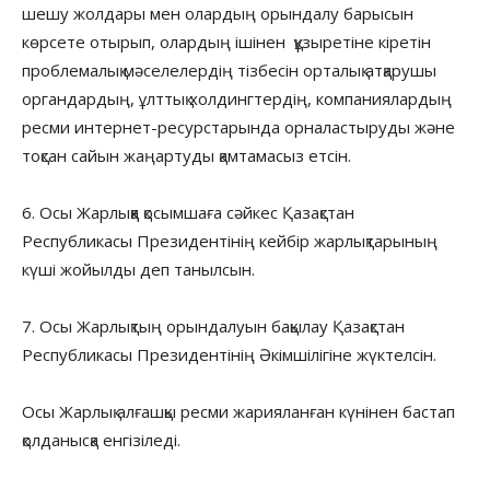
шешу жолдары мен олардың орындалу барысын
көрсете отырып, олардың ішінен құзыретіне кіретін
проблемалық мәселелердің тізбесін орталық атқарушы
органдардың, ұлттық холдингтердің, компаниялардың
ресми интернет-ресурстарында орналастыруды және
тоқсан сайын жаңартуды қамтамасыз етсін.
6. Осы Жарлыққа қосымшаға сәйкес Қазақстан
Республикасы Президентінің кейбір жарлықтарының
күші жойылды деп танылсын.
7. Осы Жарлықтың орындалуын бақылау Қазақстан
Республикасы Президентінің Әкімшілігіне жүктелсін.
Осы Жарлық алғашқы ресми жарияланған күнінен бастап
қолданысқа енгізіледі.