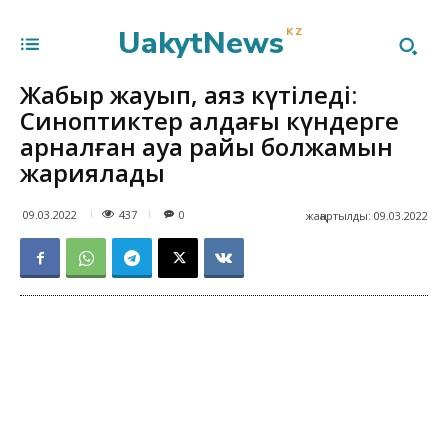
UakytNews
KZ
Жаңбыр жауып, аяз күтіледі:
Синоптиктер алдағы күндерге
арналған ауа райы болжамын
жариялады
437
09.03.2022
0
жаңартылды:
09.03.2022