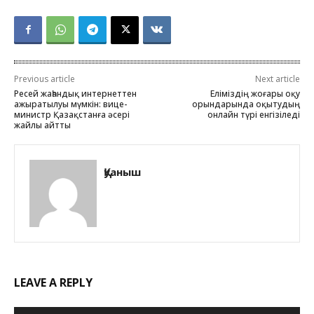
Previous article
Next article
Ресей жаһандық интернеттен
Еліміздің жоғары оқу
ажыратылуы мүмкін: вице-
орындарында оқытудың
министр Қазақстанға әсері
онлайн түрі енгізіледі
жайлы айтты
Қуаныш
LEAVE A REPLY