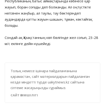
Республиканың батыс аймақтарында көбінесе қар
жауып, боран соғады деп болжанды. Ал оңтүстікте
негізінен жаңбыр, ал таулы, тау бөктеріндегі
аудандарда қатты жауын-шашын, тұман, көктайғақ
болады.
Сондай-ақ Қазақстанның көп бөлігінде жел соғып, 23-28
м/с екпінге дейін күшейеді.
Толық немесе ішінара пайдаланғанына
қарамастан, сайт материалдарын пайдаланған
кезде міндетті түрде uakytnews.kz сайтына
сілтеме жасауыңызды сұраймыз.
САЙТ ӘКІМШІЛІГІ