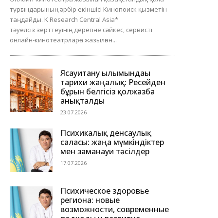
тұрғындарының әрбір екіншісі Кинопоиск қызметін
таңдайды. K Research Central Asia*
тәуелсіз зерттеуінің дерегіне сәйкес, сервисті
онлайн-кинотеатрларға жазылған...
Ясауитану ғылымындағы
тарихи жаңалық: Ресейден
бұрын белгісіз қолжазба
анықталды
23.07.2026
Психикалық денсаулық
саласы: жаңа мүмкіндіктер
мен заманауи тәсілдер
17.07.2026
Психическое здоровье
региона: новые
возможности, современные