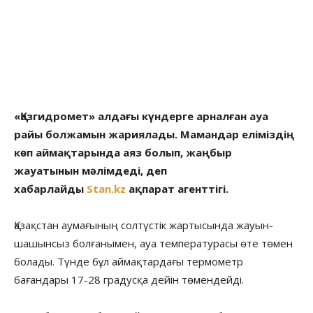
«Қазгидромет» алдағы күндерге арналған ауа
райы болжамын жариялады. Мамандар еліміздің
көп аймақтарында аяз болып, жаңбыр
жауатынын мәлімдеді, деп
хабарлайды
Stan.kz
ақпарат агенттігі.
Қазақстан аумағының солтүстік жартысында жауын-
шашынсыз болғанымен, ауа температурасы өте төмен
болады. Түнде бұл аймақтардағы термометр
бағандары 17-28 градусқа дейін төмендейді.