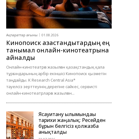
Ақпараттар ағыны
01.08.2026
Кинопоиск қазақстандықтардың ең
танымал онлайн-кинотеатрына
айналды
Онлайн-кинотеатрға жазылған қазақстандық қала
тұрғындарының әрбір екіншісі Кинопоиск қызметін
таңдайды. K Research Central Asia*
тәуелсіз зерттеуінің дерегіне сәйкес, сервисті
онлайн-кинотеатрларға жазылған...
Ясауитану ғылымындағы
тарихи жаңалық: Ресейден
бұрын белгісіз қолжазба
анықталды