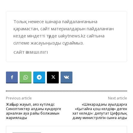
Толық немесе ішінара пайдаланғанына
қарамастан, сайт материалдарын пайдаланған
кезде міндетті түрде uakytnews.kz сайтына
сілтеме жасауыңызды сұраймыз.
САЙТ ӘКІМШІЛІГІ
Previous article
Next article
Жаңбыр жауып, аяз күтіледі:
«Шекарадағы ауылдарға
Синоптиктер алдағы күндерге
«Қытайға қош келдіңіз» деген
арналған ауа райы болжамын
хат келеді»: депутат Цифрлық
жариялады
даму министрлігін сынға алды