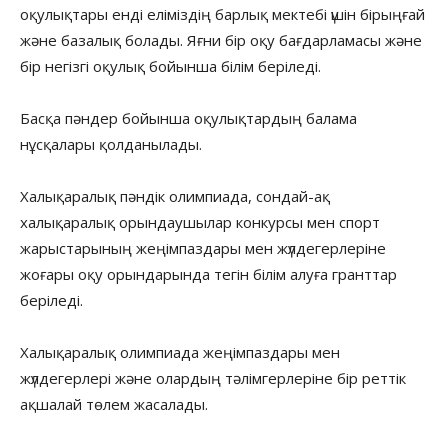
оқулықтары енді еліміздің барлық мектебі үшін бірыңғай
және базалық болады. Яғни бір оқу бағдарламасы және
бір негізгі оқулық бойынша білім беріледі.
Басқа пәндер бойынша оқулықтардың балама
нұсқалары қолданылады.
Халықаралық пәндік олимпиада, сондай-ақ
халықаралық орындаушылар конкурсы мен спорт
жарыстарының жеңімпаздары мен жүлдегерлеріне
жоғары оқу орындарында тегін білім алуға гранттар
беріледі.
Халықаралық олимпиада жеңімпаздары мен
жүлдегерлері және олардың тәлімгерлеріне бір реттік
ақшалай төлем жасалады.