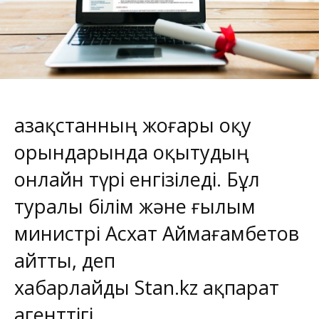
Қазақстанның жоғары оқу
орындарында оқытудың
онлайн түрі енгізіледі. Бұл
туралы білім және ғылым
министрі Асхат Аймағамбетов
айтты, деп
хабарлайды
Stan.kz
ақпарат
агенттігі.