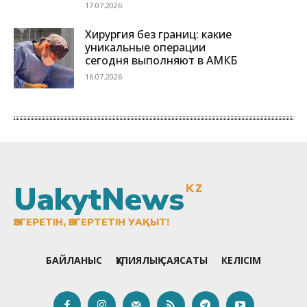
UakytNews
KZ
ӨЗГЕРЕТІН, ӨЗГЕРТЕТІН УАҚЫТ!
БАЙЛАНЫС
ҚҰПИЯЛЫҚ САЯСАТЫ
КЕЛІСІМ