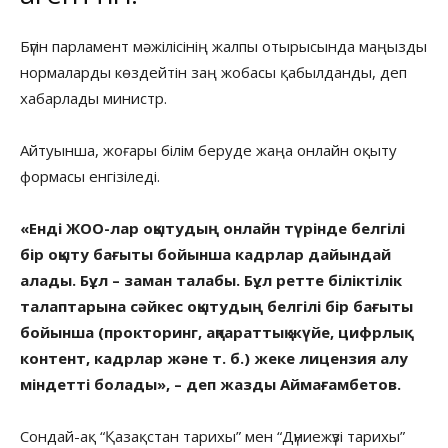
Бүгін парламент мәжілісінің жалпы отырысында маңызды
нормаларды көздейтін заң жобасы қабылданды, деп
хабарлады министр.
Айтуынша, жоғары білім беруде жаңа онлайн оқыту
формасы енгізіледі.
«Енді ЖОО-лар оқытудың онлайн түрінде белгілі
бір оқыту бағыты бойынша кадрлар дайындай
алады. Бұл – заман талабы. Бұл ретте біліктілік
талаптарына сәйкес оқытудың белгілі бір бағыты
бойынша (прокторинг, ақпараттық жүйе, цифрлық
контент, кадрлар және т. б.) жеке лицензия алу
міндетті болады», – деп жазды Аймағамбетов.
Сондай-ақ “Қазақстан тарихы” мен “Дүниежүзі тарихы”