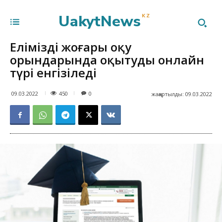
UakytNews
KZ
Еліміздің жоғары оқу
орындарында оқытудың онлайн
түрі енгізіледі
450
09.03.2022
0
жаңартылды:
09.03.2022