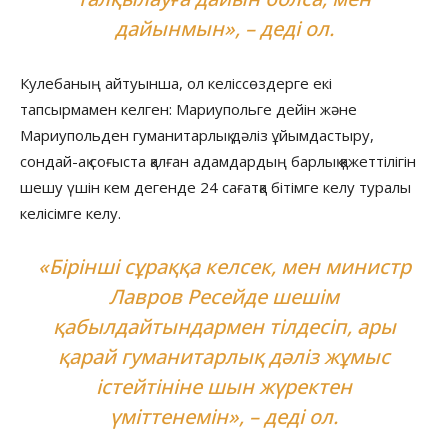
дайынмын», – деді ол.
Кулебаның айтуынша, ол келіссөздерге екі
тапсырмамен келген: Мариупольге дейін және
Мариупольден гуманитарлық дәліз ұйымдастыру,
сондай-ақ соғыста қалған адамдардың барлық қажеттілігін
шешу үшін кем дегенде 24 сағатқа бітімге келу туралы
келісімге келу.
«Бірінші сұраққа келсек, мен министр
Лавров Ресейде шешім
қабылдайтындармен тілдесіп, ары
қарай гуманитарлық дәліз жұмыс
істейтініне шын жүректен
үміттенемін», – деді ол.