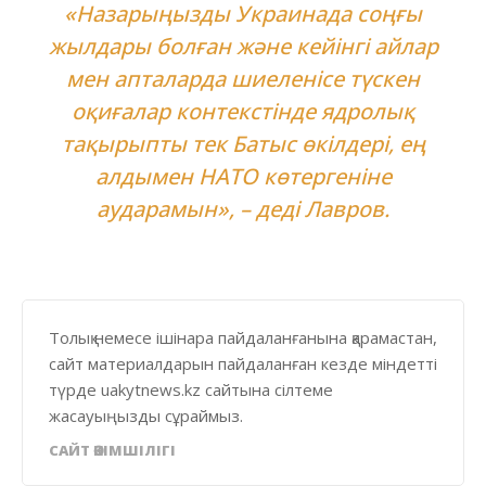
«Назарыңызды Украинада соңғы
жылдары болған және кейінгі айлар
мен апталарда шиеленісе түскен
оқиғалар контекстінде ядролық
тақырыпты тек Батыс өкілдері, ең
алдымен НАТО көтергеніне
аударамын», – деді Лавров.
Толық немесе ішінара пайдаланғанына қарамастан,
сайт материалдарын пайдаланған кезде міндетті
түрде uakytnews.kz сайтына сілтеме
жасауыңызды сұраймыз.
САЙТ ӘКІМШІЛІГІ