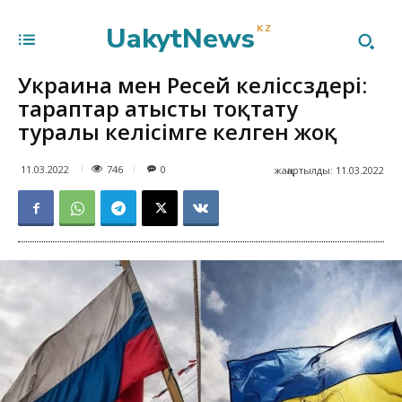
UakytNews
KZ
Украина мен Ресей келіссөздері:
тараптар атысты тоқтату
туралы келісімге келген жоқ
746
11.03.2022
0
жаңартылды:
11.03.2022