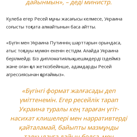
дайынмын», – деді министр.
Кулеба егер Ресей мұны жасағысы келмесе, Украина
соғысты тоқтата алмайтынын баса айтты.
«Бүгін мен Украина Путиннің шарттарын орындаса,
атыс тоқтауы мүмкін екенін естідім. Алайда Украина
берілмейді. Біз дипломатиялық шешімдерді іздейміз
және оған қол жеткізбейінше, адамдарды Ресей
агрессиясынан қорғаймыз».
«Бүгінгі формат жалғасады деп
үміттенемін. Егер ресейлік тарап
Украина туралы кең тараған үгіт-
насихат клишелері мен нарративтерді
қайталамай, байыпты мазмұнды
талқылауға дайын болса, мен