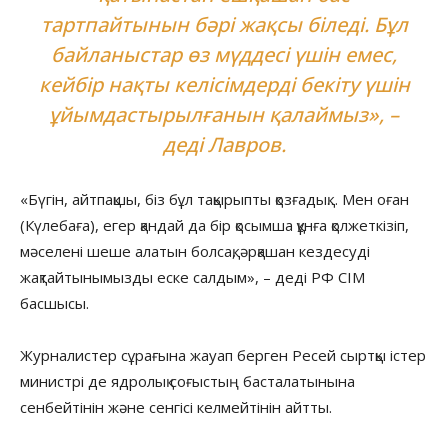
тартпайтынын бәрі жақсы біледі. Бұл
байланыстар өз мүддесі үшін емес,
кейбір нақты келісімдерді бекіту үшін
ұйымдастырылғанын қалаймыз», –
деді Лавров.
«Бүгін, айтпақшы, біз бұл тақырыпты қозғадық… Мен оған
(Күлебаға), егер қандай да бір қосымша құнға қолжеткізіп,
мәселені шеше алатын болсақ, әрқашан кездесуді
жақтайтынымызды еске салдым», – деді РФ СІМ
басшысы.
Журналистер сұрағына жауап берген Ресей сыртқы істер
министрі де ядролық соғыстың басталатынына
сенбейтінін және сенгісі келмейтінін айтты.