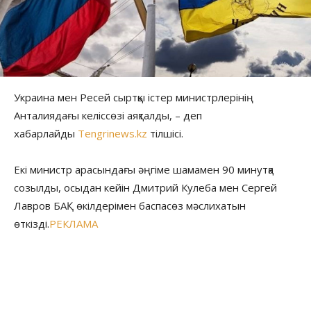
Украина мен Ресей сыртқы істер министрлерінің
Анталиядағы келіссөзі аяқталды, – деп
хабарлайды
Tengrinews.kz
тілшісі.
Екі министр арасындағы әңгіме шамамен 90 минутқа
созылды, осыдан кейін Дмитрий Кулеба мен Сергей
Лавров БАҚ өкілдерімен баспасөз мәслихатын
өткізді.
РЕКЛАМА