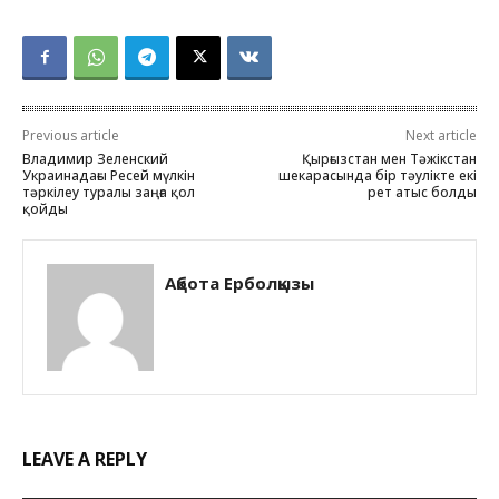
Previous article
Next article
Владимир Зеленский
Қырғызстан мен Тәжікстан
Украинадағы Ресей мүлкін
шекарасында бір тәулікте екі
тәркілеу туралы заңға қол
рет атыс болды
қойды
Ақбота Ерболқызы
LEAVE A REPLY