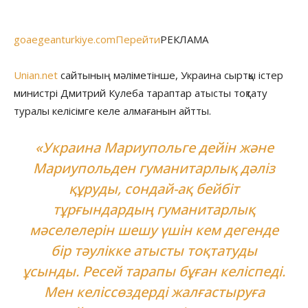
goaegeanturkiye.comПерейти
РЕКЛАМА
Unian.net
сайтының мәліметінше, Украина сыртқы істер
министрі Дмитрий Кулеба тараптар атысты тоқтату
туралы келісімге келе алмағанын айтты.
«Украина Мариупольге дейін және
Мариупольден гуманитарлық дәліз
құруды, сондай-ақ бейбіт
тұрғындардың гуманитарлық
мәселелерін шешу үшін кем дегенде
бір тәулікке атысты тоқтатуды
ұсынды. Ресей тарапы бұған келіспеді.
Мен келіссөздерді жалғастыруға