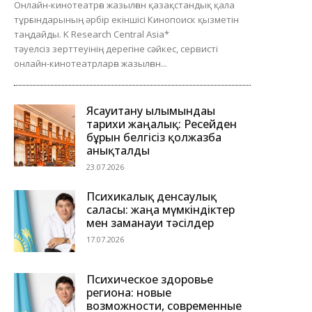
Онлайн-кинотеатрға жазылған қазақстандық қала
тұрғындарының әрбір екіншісі Кинопоиск қызметін
таңдайды. K Research Central Asia*
тәуелсіз зерттеуінің дерегіне сәйкес, сервисті
онлайн-кинотеатрларға жазылған...
Ясауитану ғылымындағы
тарихи жаңалық: Ресейден
бұрын белгісіз қолжазба
анықталды
23.07.2026
Психикалық денсаулық
саласы: жаңа мүмкіндіктер
мен заманауи тәсілдер
17.07.2026
Психическое здоровье
региона: новые
возможности, современные