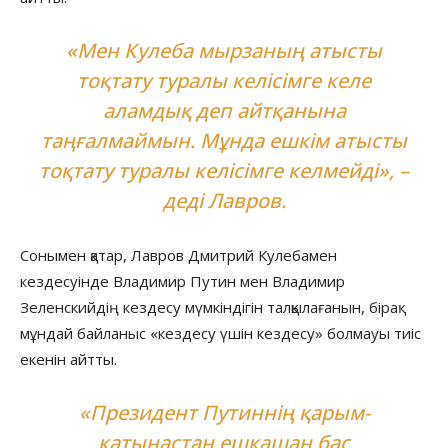
«Мен Кулеба мырзаның атысты
тоқтату туралы келісімге келе
аламдық деп айтқанына
таңғалмаймын. Мұнда ешкім атысты
тоқтату туралы келісімге келмейді», –
деді Лавров.
Сонымен қатар, Лавров Дмитрий Кулебамен
кездесуінде Владимир Путин мен Владимир
Зеленскийдің кездесу мүмкіндігін талқылағанын, бірақ
мұндай байланыс «кездесу үшін кездесу» болмауы тиіс
екенін айтты.
«Президент Путиннің қарым-
қатынастан ешқашан бас