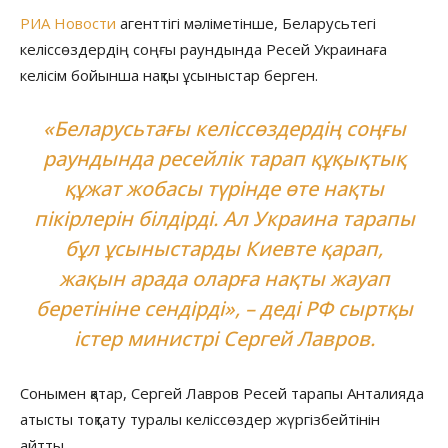
РИА Новости
агенттігі мәліметінше, Беларусьтегі
келіссөздердің соңғы раундында Ресей Украинаға
келісім бойынша нақты ұсыныстар берген.
«Беларусьтағы келіссөздердің соңғы
раундында ресейлік тарап құқықтық
құжат жобасы түрінде өте нақты
пікірлерін білдірді. Ал Украина тарапы
бұл ұсыныстарды Киевте қарап,
жақын арада оларға нақты жауап
беретініне сендірді», – деді РФ сыртқы
істер министрі Сергей Лавров.
Сонымен қатар, Сергей Лавров Ресей тарапы Анталияда
атысты тоқтату туралы келіссөздер жүргізбейтінін
айтты.