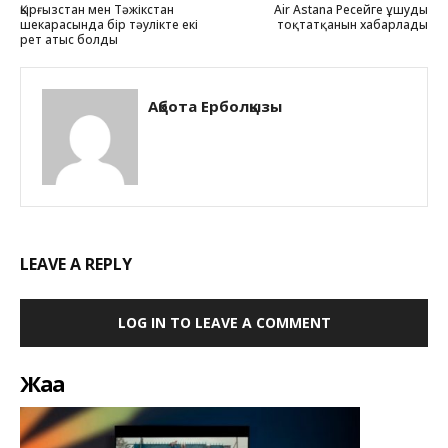
Қырғызстан мен Тәжікстан
Air Astana Ресейге ұшуды
шекарасында бір тәулікте екі
тоқтатқанын хабарлады
рет атыс болды
Ақбота Ерболқызы
LEAVE A REPLY
LOG IN TO LEAVE A COMMENT
Жаңа