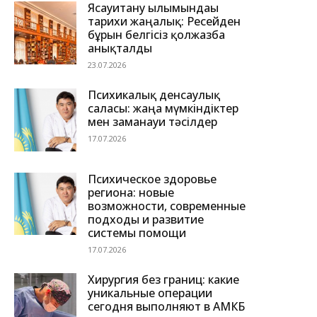
Ясауитану ғылымындағы
тарихи жаңалық: Ресейден
бұрын белгісіз қолжазба
анықталды
23.07.2026
Психикалық денсаулық
саласы: жаңа мүмкіндіктер
мен заманауи тәсілдер
17.07.2026
Психическое здоровье
региона: новые
возможности, современные
подходы и развитие
системы помощи
17.07.2026
Хирургия без границ: какие
уникальные операции
сегодня выполняют в АМКБ