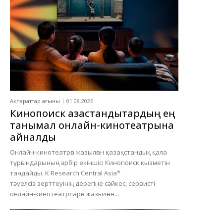
Ақпараттар ағыны
01.08.2026
Кинопоиск қазақстандықтардың ең
танымал онлайн-кинотеатрына
айналды
Онлайн-кинотеатрға жазылған қазақстандық қала
тұрғындарының әрбір екіншісі Кинопоиск қызметін
таңдайды. K Research Central Asia*
тәуелсіз зерттеуінің дерегіне сәйкес, сервисті
онлайн-кинотеатрларға жазылған...