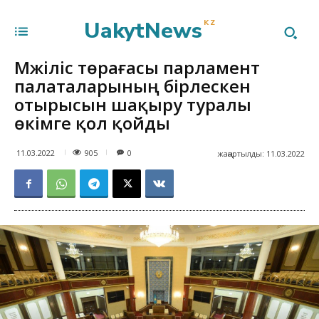
UakytNews
KZ
Мәжіліс төрағасы парламент
палаталарының бірлескен
отырысын шақыру туралы
өкімге қол қойды
905
11.03.2022
0
жаңартылды:
11.03.2022