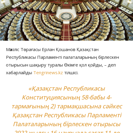
Мәжіліс Төрағасы Ерлан Қошанов Қазақстан
Республикасы Парламенті палаталарының бірлескен
отырысын шақыру туралы Өкімге қол қойды, – деп
хабарлайды
Tengrinews.kz
тілшісі.
«Қазақстан Республикасы
Конституциясының 58-бабы 4-
тармағының 2) тармақшасына сәйкес
Қазақстан Республикасы Парламенті
Палаталарының бірлескен отырысы
2022 жылғы 16 наурызда сағат 11-де