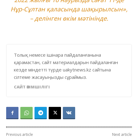
Нұр-Сұлтан қаласында шақырылсын»,
– делінген өкім мәтінінде.
Толық немесе ішінара пайдаланғанына
қарамастан, сайт материалдарын пайдаланған
кезде міндетті түрде uakytnews.kz сайтына
сілтеме жасауыңызды сұраймыз.
САЙТ ӘКІМШІЛІГІ
Previous article
Next article