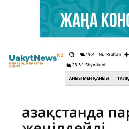
19.4
Nur-Sultan
C
UakytNews
KZ
23.5
Shymkent
ӨЗГЕРЕТІН, ӨЗГЕРТЕТІН
C
УАҚЫТ!
АНЫҒЫ МЕН ҚАНЫҒЫ
ТАЛҚ
Қазақстанда п
жеңілдейді