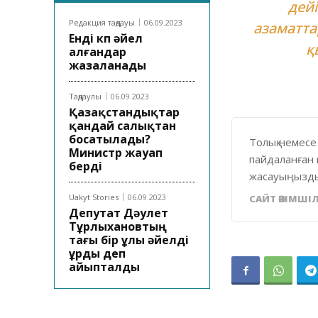
дей
Редакция таңдауы
06.09.2023
азаматта
Енді көп әйел
қ
алғандар
жазаланады
Таңдаулы
06.09.2023
Қазақстандықтар
қандай салықтан
босатылады?
Толық немесе
Министр жауап
пайдаланған 
берді
жасауыңызды
Uakyt Stories
06.09.2023
САЙТ ӘКІМШІЛ
Депутат Дәулет
Тұрлыхановтың
тағы бір ұлы әйелді
ұрды деп
айыпталды