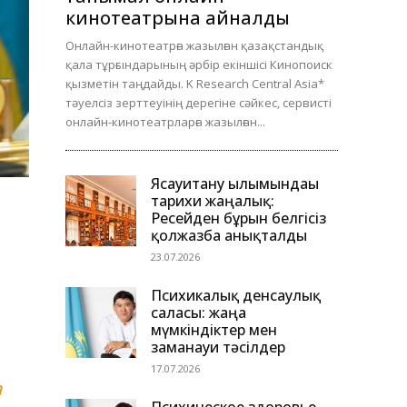
кинотеатрына айналды
Онлайн-кинотеатрға жазылған қазақстандық
қала тұрғындарының әрбір екіншісі Кинопоиск
қызметін таңдайды. K Research Central Asia*
тәуелсіз зерттеуінің дерегіне сәйкес, сервисті
онлайн-кинотеатрларға жазылған...
Ясауитану ғылымындағы
тарихи жаңалық:
Ресейден бұрын белгісіз
қолжазба анықталды
23.07.2026
Психикалық денсаулық
саласы: жаңа
мүмкіндіктер мен
заманауи тәсілдер
17.07.2026
а