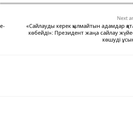
Next ar
е-
«Сайлауды керек қылмайтын адамдар қа
көбейді»: Президент жаңа сайлау жүйе
көшуді ұс