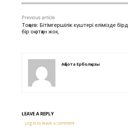
Previous article
Тоқаев: Бітімгершілік күштері елімізде бірд
бір оқ атқан жоқ
Ақбота Ерболқызы
LEAVE A REPLY
Log in to leave a comment