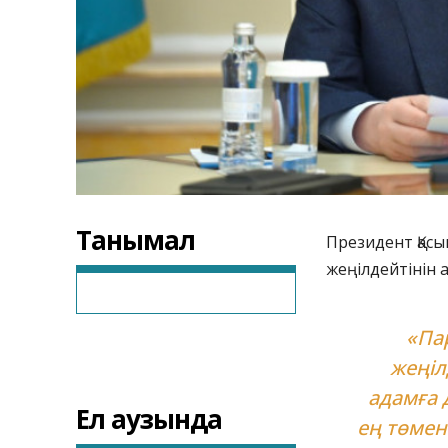
Танымал
Президент Қасы
жеңілдейтінін 
«Па
жеңіл
адамға 
Ел аузында
ең төмен