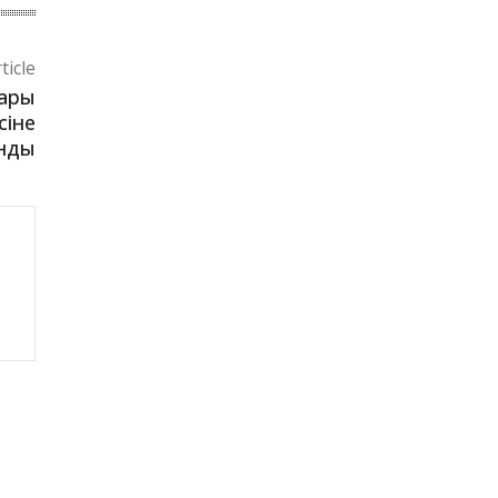
ticle
тары
сіне
ынды