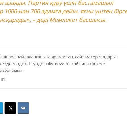
ін азаяды. Партия құру үшін бастамашыл
р 1000-нан 700 адамға дейін, яғни үштен бірг
ысқарады», – деді Мемлекет басшысы.
 ішінара пайдаланғанына қарамастан, сайт материалдарын
кезде міндетті түрде uakytnews.kz сайтына сілтеме
 сұраймыз.
ІГІ