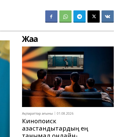
Жаңа
Ақпараттар ағыны
01.08.2026
Кинопоиск
қазақстандықтардың ең
танымал онлайн-