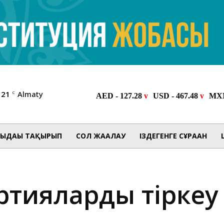
21
Almaty
C
ЫДАҒЫ ТАҚЫРЫП
СОЛ ЖАҒАЛАУ
ІЗДЕГЕНГЕ СҰРАҒАН
артияларды тіркеу