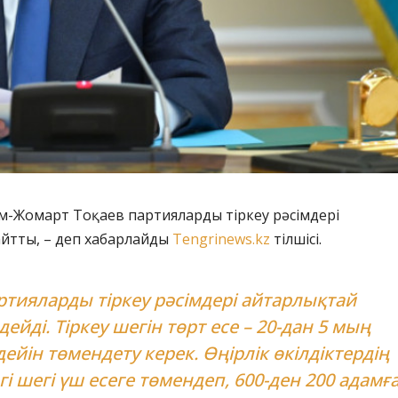
м-Жомарт Тоқаев партияларды тіркеу рәсімдері
айтты, – деп хабарлайды
Tengrinews.kz
тілшісі.
ртияларды тіркеу рәсімдері айтарлықтай
дейді. Тіркеу шегін төрт есе – 20-дан 5 мың
дейін төмендету керек. Өңірлік өкілдіктердің
гі шегі үш есеге төмендеп, 600-ден 200 адамғ