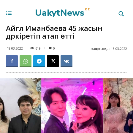
UakytNews
KZ
Айгүл Иманбаева 45 жасын
дүркіретіп атап өтті
619
18.03.2022
0
жаңартылды:
18.03.2022