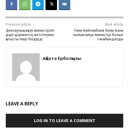
Previous article
Next article
Денсаулық сақтау министрлігі
Ғани Бейсембаев білім және
дәрі-дәрмектің жетіспеуіне
ғылым вице-министрі болып
қатысты пікір білдірді
тағайындалды
Ақбота Ерболқызы
LEAVE A REPLY
LOG IN TO LEAVE A COMMENT