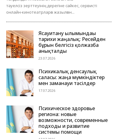
тәуелсіз зерттеуінің дерегіне сәйкес, сервисті
онлайн-кинотеатрларға жазылған...
Ясауитану ғылымындағы
тарихи жаңалық: Ресейден
бұрын белгісіз қолжазба
анықталды
23.07.2026
Психикалық денсаулық
саласы: жаңа мүмкіндіктер
мен заманауи тәсілдер
17.07.2026
Психическое здоровье
региона: новые
возможности, современные
подходы и развитие
системы помощи