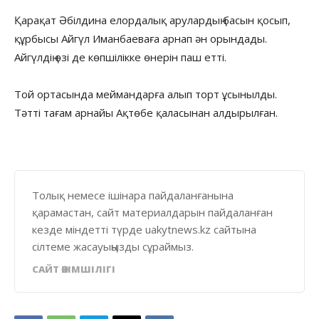
Қарақат Әбілдина елордалық арулардың басын қосып,
құрбысы Айгүл Иманбаеваға арнап ән орындады.
Айгүлдің өзі де көпшілікке өнерін паш етті.
Той ортасында меймандарға алып торт ұсынылды.
Тәтті тағам арнайы Ақтөбе қаласынан алдырылған.
Толық немесе ішінара пайдаланғанына
қарамастан, сайт материалдарын пайдаланған
кезде міндетті түрде uakytnews.kz сайтына
сілтеме жасауыңызды сұраймыз.
САЙТ ӘКІМШІЛІГІ