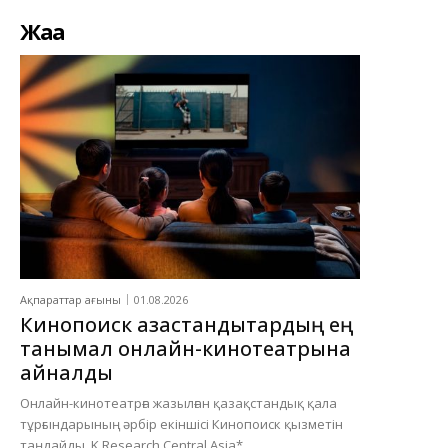
Жаңа
Ақпараттар ағыны
01.08.2026
Кинопоиск қазақстандықтардың ең
танымал онлайн-кинотеатрына
айналды
Онлайн-кинотеатрға жазылған қазақстандық қала
тұрғындарының әрбір екіншісі Кинопоиск қызметін
таңдайды. K Research Central Asia*