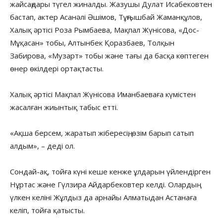
жайсаңдары түгел жиналды. Жазушы Дулат Исабековтен
бастап, актер Асанәлі Әшімов, Тұңғышбай Жаманқұлов,
Халық әртісі Роза Рымбаева, Мақпал Жүнісова, «Дос-
Мұқасан» тобы, Алтынбек Қоразбаев, Толқын
Забирова, «Музарт» тобы және тағы да басқа көптеген
өнер өкілдері ортақтасты.
Халық әртісі Мақпал Жүнісова Иманбаеваға күмістен
жасалған жиынтық табыс етті.
«Ақша берсем, жаратып жібересің, өзім барып сатып
алдым», – деді ол.
Сондай-ақ, тойға күні кеше кенже ұлдарын үйлендірген
Нұртас және Гүлзира Айдарбековтер келді. Олардың
үлкен келіні Жұлдыз да арнайы Алматыдан Астанаға
келіп, тойға қатысты.