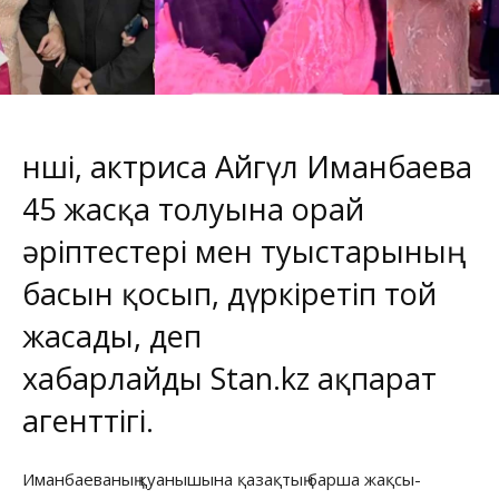
Әнші, актриса Айгүл Иманбаева
45 жасқа толуына орай
әріптестері мен туыстарының
басын қосып, дүркіретіп той
жасады, деп
хабарлайды
Stan.kz
ақпарат
агенттігі.
Иманбаеваның қуанышына қазақтың барша жақсы-