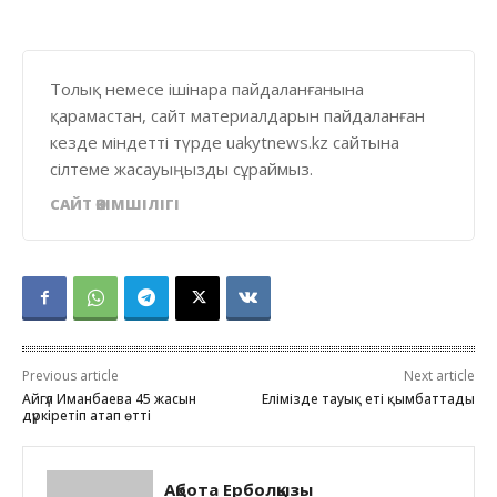
Толық немесе ішінара пайдаланғанына
қарамастан, сайт материалдарын пайдаланған
кезде міндетті түрде uakytnews.kz сайтына
сілтеме жасауыңызды сұраймыз.
САЙТ ӘКІМШІЛІГІ
Previous article
Next article
Айгүл Иманбаева 45 жасын
Елімізде тауық еті қымбаттады
дүркіретіп атап өтті
Ақбота Ерболқызы