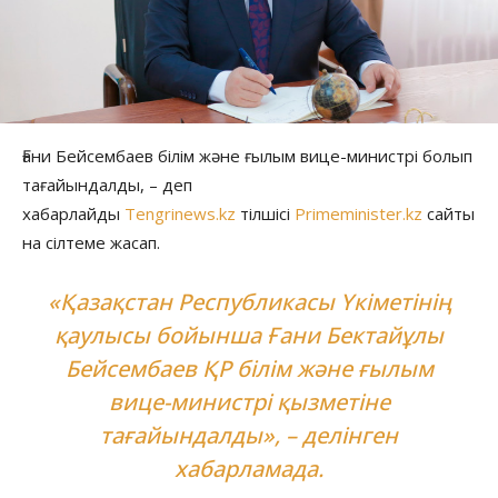
Ғани Бейсембаев білім және ғылым вице-министрі болып
тағайындалды, – деп
хабарлайды
Tengrinews.kz
тілшісі
Primeminister.kz
сайты
на сілтеме жасап.
«Қазақстан Республикасы Үкіметінің
қаулысы бойынша Ғани Бектайұлы
Бейсембаев ҚР білім және ғылым
вице-министрі қызметіне
тағайындалды», – делінген
хабарламада.