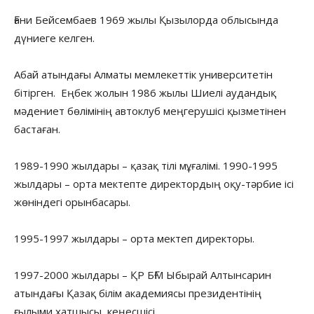
Ғани Бейсембаев 1969 жылы Қызылорда облысында
дүниеге келген.
Абай атындағы Алматы мемлекеттік университетін
бітірген. Еңбек жолын 1986 жылы Шиелі аудандық
мәдениет бөлімінің автоклуб меңгерушісі қызметінен
бастаған.
1989-1990 жылдары – қазақ тілі мұғалімі. 1990-1995
жылдары – орта мектепте директордың оқу-тәрбие ісі
жөніндегі орынбасары.
1995-1997 жылдары – орта мектеп директоры.
1997-2000 жылдары – ҚР БҒМ Ыбырай Алтынсарин
атындағы Қазақ білім академиясы президентінің
ғылыми хатшысы, кеңесшісі.