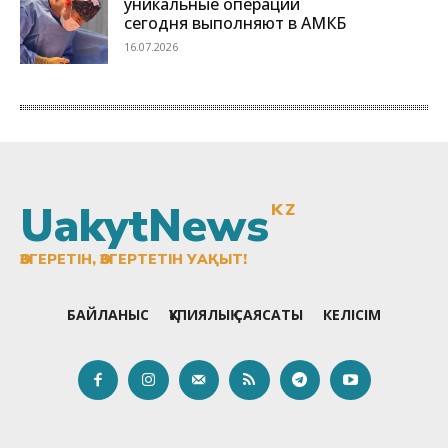
UakytNews
KZ
ӨЗГЕРЕТІН, ӨЗГЕРТЕТІН УАҚЫТ!
БАЙЛАНЫС
ҚҰПИЯЛЫҚ САЯСАТЫ
КЕЛІСІМ