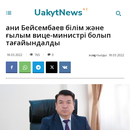
UakytNews
KZ
Ғани Бейсембаев білім және
ғылым вице-министрі болып
тағайындалды
765
18.03.2022
0
жаңартылды:
18.03.2022