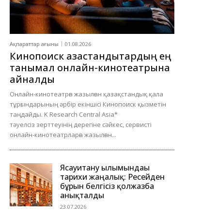
Ақпараттар ағыны
01.08.2026
Кинопоиск қазақстандықтардың ең
танымал онлайн-кинотеатрына
айналды
Онлайн-кинотеатрға жазылған қазақстандық қала
тұрғындарының әрбір екіншісі Кинопоиск қызметін
таңдайды. K Research Central Asia*
тәуелсіз зерттеуінің дерегіне сәйкес, сервисті
онлайн-кинотеатрларға жазылған...
Ясауитану ғылымындағы
тарихи жаңалық: Ресейден
бұрын белгісіз қолжазба
анықталды
23.07.2026