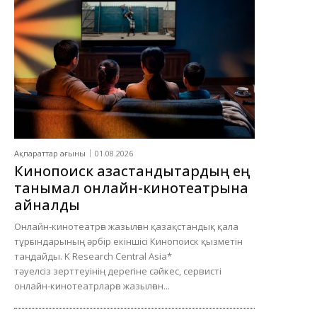
Ақпараттар ағыны
01.08.2026
Кинопоиск қазақстандықтардың ең
танымал онлайн-кинотеатрына
айналды
Онлайн-кинотеатрға жазылған қазақстандық қала
тұрғындарының әрбір екіншісі Кинопоиск қызметін
таңдайды. K Research Central Asia*
тәуелсіз зерттеуінің дерегіне сәйкес, сервисті
онлайн-кинотеатрларға жазылған...