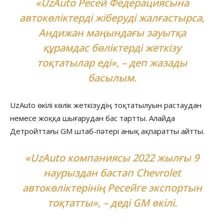
«UzAuto Ресей Федерациясына
автокөліктерді жіберуді жалғастырса,
Андижан маңындағы зауытқа
құрамдас бөліктерді жеткізу
тоқтатылар еді», – деп жазады
басылым.
UzAuto өкілі көлік жеткізудің тоқтатылуын растаудан
немесе жоққа шығарудан бас тартты. Алайда
Детройттағы GM штаб-пәтері анық ақпаратты айтты.
«UzAuto компаниясы 2022 жылғы 9
наурыздан бастап Chevrolet
автокөліктерінің Ресейге экспортын
тоқтатты», – деді GM өкілі.