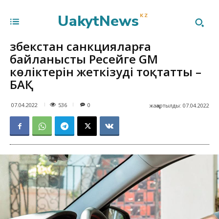
UakytNews
KZ
Өзбекстан санкцияларға
байланысты Ресейге GM
көліктерін жеткізуді тоқтатты –
БАҚ
536
07.04.2022
0
жаңартылды:
07.04.2022