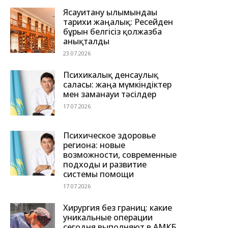
Ясауитану ғылымындағы
тарихи жаңалық: Ресейден
бұрын белгісіз қолжазба
анықталды
23.07.2026
Психикалық денсаулық
саласы: жаңа мүмкіндіктер
мен заманауи тәсілдер
17.07.2026
Психическое здоровье
региона: новые
возможности, современные
подходы и развитие
системы помощи
17.07.2026
Хирургия без границ: какие
уникальные операции
сегодня выполняют в АМКБ