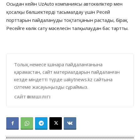
Осыдан кейін UzAuto компаниясы автокөліктер мен
қосалқы бөлшектерді тасымалдау үшін Ресей
порттарын пайдалануды тоқтатқанын растады, бірақ
Ресейге көлік сату мәселесін талқылаудан бас тартты.
Толық немесе ішінара пайдаланғанына
қарамастан, сайт материалдарын пайдаланған
кезде міндетті түрде uakytnews.kz сайтына
сілтеме жасауыңызды сұраймыз.
САЙТ ӘКІМШІЛІГІ