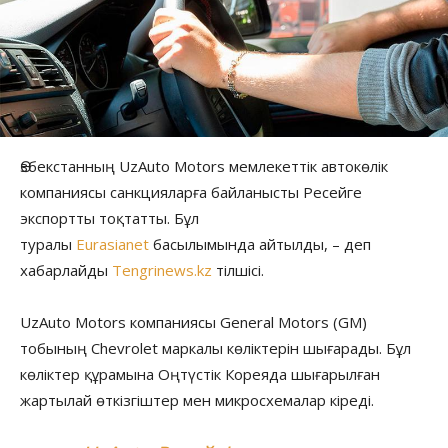
Өзбекстанның UzAuto Motors мемлекеттік автокөлік
компаниясы санкцияларға байланысты Ресейге
экспортты тоқтатты. Бұл
туралы
Eurasianet
басылымында айтылды, – деп
хабарлайды
Tengrinews.kz
тілшісі.
UzAuto Motors компаниясы General Motors (GM)
тобының Chevrolet маркалы көліктерін шығарады. Бұл
көліктер құрамына Оңтүстік Кореяда шығарылған
жартылай өткізгіштер мен микросхемалар кіреді.