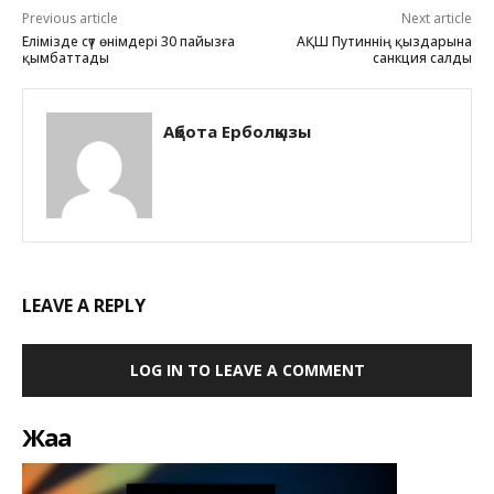
Previous article
Next article
Елімізде сүт өнімдері 30 пайызға
АҚШ Путиннің қыздарына
қымбаттады
санкция салды
Ақбота Ерболқызы
LEAVE A REPLY
LOG IN TO LEAVE A COMMENT
Жаңа