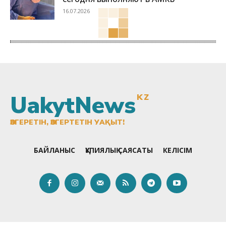
16.07.2026
UakytNews
KZ
ӨЗГЕРЕТІН, ӨЗГЕРТЕТІН УАҚЫТ!
БАЙЛАНЫС
ҚҰПИЯЛЫҚ САЯСАТЫ
КЕЛІСІМ