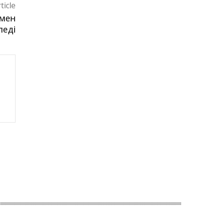
ticle
 мен
леді