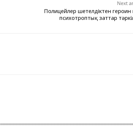
Next ar
Полицейлер шетелдіктен героин
психотроптық заттар тәркі