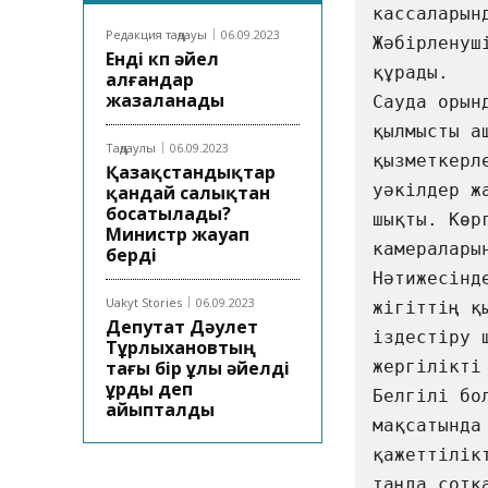
кассаларын
Редакция таңдауы
06.09.2023
Жәбірленуш
Енді көп әйел
құрады.                                                                                              

алғандар
жазаланады
Сауда орын
қылмысты а
Таңдаулы
06.09.2023
қызметкерл
Қазақстандықтар
уәкілдер ж
қандай салықтан
босатылады?
шықты. Көр
Министр жауап
камералары
берді
Нәтижесінд
Uakyt Stories
06.09.2023
жігіттің қ
Депутат Дәулет
іздестіру 
Тұрлыхановтың
тағы бір ұлы әйелді
жергілікті тұ
ұрды деп
Белгілі бо
айыпталды
мақсатында
қажеттілік
таңда сотқ