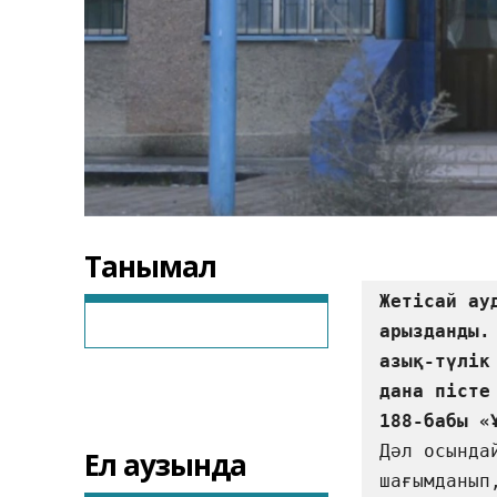
Танымал
Жетісай ау
арызданды.
азық-түлік
дана пісте
Дәл осында
Ел аузында
шағымданып