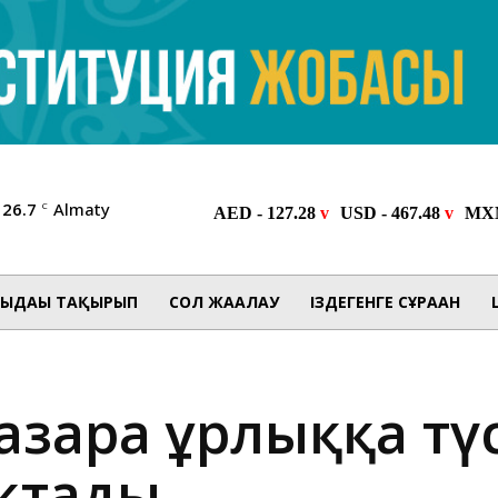
26.7
Almaty
C
ЫДАҒЫ ТАҚЫРЫП
СОЛ ЖАҒАЛАУ
ІЗДЕГЕНГЕ СҰРАҒАН
зарға ұрлыққа тү
ықтады