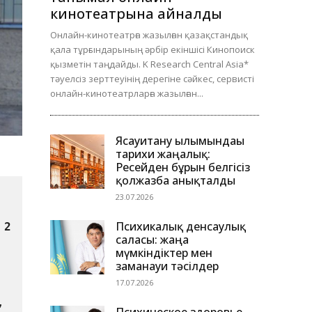
кинотеатрына айналды
Онлайн-кинотеатрға жазылған қазақстандық
қала тұрғындарының әрбір екіншісі Кинопоиск
қызметін таңдайды. K Research Central Asia*
тәуелсіз зерттеуінің дерегіне сәйкес, сервисті
онлайн-кинотеатрларға жазылған...
Ясауитану ғылымындағы
тарихи жаңалық:
Ресейден бұрын белгісіз
қолжазба анықталды
23.07.2026
Психикалық денсаулық
2 
саласы: жаңа
мүмкіндіктер мен
заманауи тәсілдер
17.07.2026
 