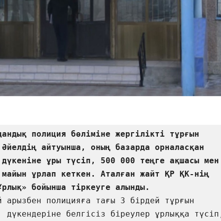
дандық полиция бөліміне жергілікті тұрғын 
 Әйелдің айтуынша, оның базарда орналасқан 
 дүкеніне ұры түсіп, 500 000 теңге ақшасы мен 
 майын ұрлап кеткен. Аталған жайт ҚР ҚК-нің 
й арызбен полицияға тағы 3 бірдей тұрғын 
, дүкендеріне белгісіз біреулер ұрлыққа түсіп,