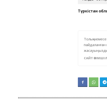
Түркістан обл
Толық немесе
пайдаланған 
жасауыңызды
САЙТ ӘКІМШІЛ