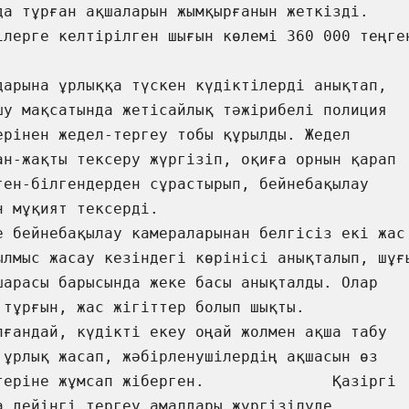
да тұрған ақшаларын жымқырғанын жеткізді. 
ілерге келтірілген шығын көлемі 360 000 теңген
дарына ұрлыққа түскен күдіктілерді анықтап, 
шу мақсатында жетісайлық тәжірибелі полиция 
ерінен жедел-тергеу тобы құрылды. Жедел 
ан-жақты тексеру жүргізіп, оқиға орнын қарап 
ген-білгендерден сұрастырып, бейнебақылау 
н мұқият тексерді. 

е бейнебақылау камераларынан белгісіз екі жас 
ылмыс жасау кезіндегі көрінісі анықталып, шұғы
шарасы барысында жеке басы анықталды. Олар 
рғын, жас жігіттер болып шықты.          
лғандай, күдікті екеу оңай жолмен ақша табу 
 ұрлық жасап, жәбірленушілердің ақшасын өз 
теріне жұмсап жіберген.              Қазіргі 
а дейінгі тергеу амалдары жүргізілуде.     