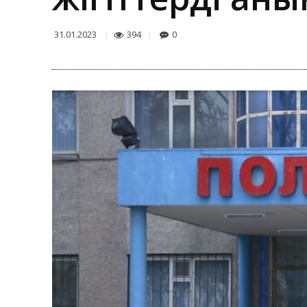
394
0
31.01.2023