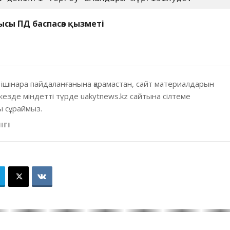
ысы ПД баспасөз қызметі
 ішінара пайдаланғанына қарамастан, сайт материалдарын
кезде міндетті түрде uakytnews.kz сайтына сілтеме
 сұраймыз.
ІГІ