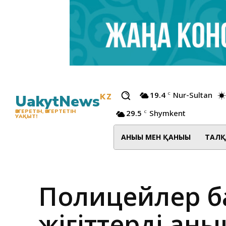
19.4
Nur-Sultan
C
UakytNews
KZ
29.5
Shymkent
ӨЗГЕРЕТІН, ӨЗГЕРТЕТІН
C
УАҚЫТ!
АНЫҒЫ МЕН ҚАНЫҒЫ
ТАЛҚ
Полицейлер ба
жігіттерді ан