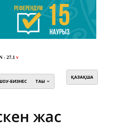
ҚАЗАҚША
ШОУ-БИЗНЕС
ТАҒЫ
скен жас