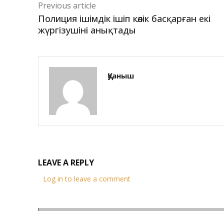
Previous article
Полиция ішімдік ішіп көлік басқарған екі
жүргізушіні анықтады
Қуаныш
LEAVE A REPLY
Log in to leave a comment