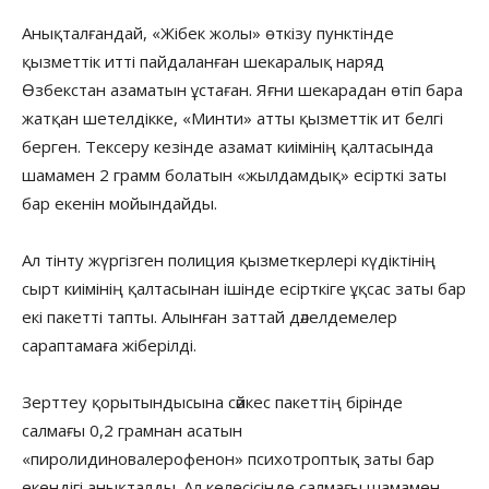
Анықталғандай, «Жібек жолы» өткізу пунктінде
қызметтік итті пайдаланған шекаралық наряд
Өзбекстан азаматын ұстаған. Яғни шекарадан өтіп бара
жатқан шетелдікке, «Минти» атты қызметтік ит белгі
берген. Тексеру кезінде азамат киімінің қалтасында
шамамен 2 грамм болатын «жылдамдық» есірткі заты
бар екенін мойындайды.
Ал тінту жүргізген полиция қызметкерлері күдіктінің
сырт киімінің қалтасынан ішінде есірткіге ұқсас заты бар
екі пакетті тапты. Алынған заттай дәлелдемелер
сараптамаға жіберілді.
Зерттеу қорытындысына сәйкес пакеттің бірінде
салмағы 0,2 грамнан асатын
«пиролидиновалерофенон» психотроптық заты бар
екендігі анықталды. Ал келесісінде салмағы шамамен