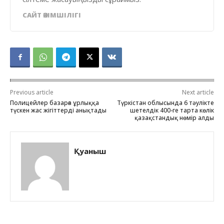
САЙТ ӘКІМШІЛІГІ
Previous article
Next article
Полицейлер базарға ұрлыққа
Түркістан облысында 6 тәулікте
түскен жас жігіттерді анықтады
шетелдік 400-ге тарта көлік
қазақстандық нөмір алды
Қуаныш