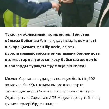
Түркістан облысының полицейлері Түркістан
облысы бойынша Ұлттық қауіпсіздік комитеті
шекара қызметімен бірлесіп, есірткі
құралдарының заңсыз айналымына байланысты
қылмыстардың жолын кесу бойынша жедел іс-
шараларды тұрақты түрде жүргізіп келеді.
Мәселен Сарыағаш аудандық полиция бөлімінің 102
арнасына ҚР ҰҚК Шекара қызметінен есірткі
тасымалдау дерегі бойынша хабарлама келіп түсті.
Оқиға орнына Сарыағаш АПБ жедел-тергеу тобының
қызметкерлері бірден шықты.