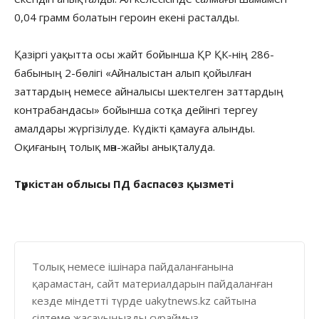
0,04 грамм болатын героин екені расталды.
Қазіргі уақытта осы жайт бойынша ҚР ҚК-нің 286-
бабының 2-бөлігі «Айналыстан алып қойылған
заттардың немесе айналысы шектелген заттардың
контрабандасы» бойынша сотқа дейінгі тергеу
амалдары жүргізілуде. Күдікті қамауға алынды.
Оқиғаның толық мән-жайы анықталуда.
Түркістан облысы ПД баспасөз қызметі
Толық немесе ішінара пайдаланғанына
қарамастан, сайт материалдарын пайдаланған
кезде міндетті түрде uakytnews.kz сайтына
сілтеме жасауыңызды сұраймыз.