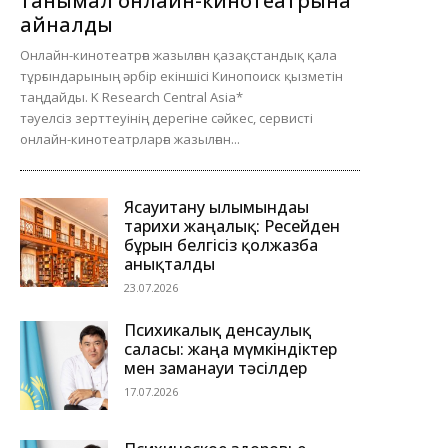
танымал онлайн-кинотеатрына
айналды
Онлайн-кинотеатрға жазылған қазақстандық қала
тұрғындарының әрбір екіншісі Кинопоиск қызметін
таңдайды. K Research Central Asia*
тәуелсіз зерттеуінің дерегіне сәйкес, сервисті
онлайн-кинотеатрларға жазылған...
Ясауитану ғылымындағы
тарихи жаңалық: Ресейден
бұрын белгісіз қолжазба
анықталды
23.07.2026
Психикалық денсаулық
саласы: жаңа мүмкіндіктер
мен заманауи тәсілдер
17.07.2026