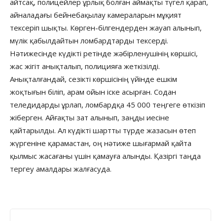
айтсақ, полицейлер ұрлық болған аймақты түгел қарап,
айналадағы бейнебақылау камераларын мұқият
тексеріп шықты. Көрген-білгендерден жауап алынып,
мүлік қабылдайтын ломбардтарды тексерді.
Нәтижесінде күдікті ретінде жәбірленушінің көршісі,
жас жігіт анықталып, полицияға жеткізілді.
Анықталғандай, сезікті көршісінің үйінде ешкім
жоқтығын біліп, арам ойын іске асырған. Содан
теледидарды ұрлап, ломбардқа 45 000 теңгеге өткізіп
жіберген. Айғақты зат алынып, заңды иесіне
қайтарылды. Ал күдікті шартты түрде жазасын өтеп
жүргеніне қарамастан, оң нәтиже шығармай қайта
қылмыс жасағаны үшін қамауға алынды. Қазіргі таңда
тергеу амалдары жалғасуда.