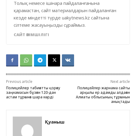
Толық немесе ішінара пайдаланғанына
қарамастан, сайт материалдарын пайдаланған
кезде міндетті түрде uakytnews.kz сайтына
сілтеме жасауыңызды сұраймыз.
САЙТ ӘКІМШІЛІГІ
Previous article
Next article
Полицейлер табиғатты қорғау
Полицейлер жарнама сайты
заңнамасын бұзған 120-дан
арқылы ер адамды алдаған
астам тұрғынға шара көрді
Алматы облысының тұрғынын
анықтады
Қуаныш