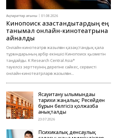
Ақпараттар ағыны
01.08.2026
Кинопоиск қазақстандықтардың ең
танымал онлайн-кинотеатрына
айналды
Онлайн-кинотеатрға жазылған қазақстандық қала
тұрғындарының әрбір екіншісі Кинопоиск қызметін
таңдайды. K Research Central Asia*
тәуелсіз зерттеуінің дерегіне сәйкес, сервисті
онлайн-кинотеатрларға жазылған...
Ясауитану ғылымындағы
тарихи жаңалық: Ресейден
бұрын белгісіз қолжазба
анықталды
23.07.2026
Психикалық денсаулық