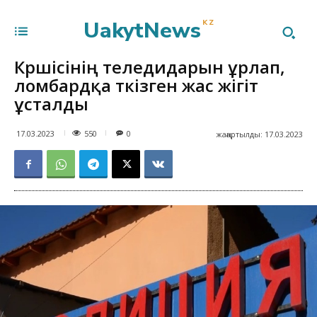
UakytNews
KZ
Көршісінің теледидарын ұрлап,
ломбардқа өткізген жас жігіт
ұсталды
550
17.03.2023
0
жаңартылды:
17.03.2023