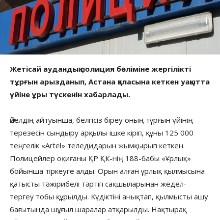
Жетісай аудандық полиция бөліміне жергілікті
тұрғын арызданып, Астана қаласына кеткен уақытта
үйіне ұры түскенін хабарлады.
Әйелдің айтуынша, белгісіз біреу оның тұрғын үйінің
терезесін сындыру арқылы ішке кіріп, құны 125 000
теңгелік «Artel» теледидарын жымқырып кеткен.
Полицейлер оқиғаны ҚР ҚК-нің 188-бабы «Ұрлық»
бойынша тіркеуге алды. Орын алған ұрлық қылмысына
қатысты тәжірибелі тәртіп сақшыларынан жедел-
тергеу тобы құрылды. Күдіктіні анықтап, қылмысты ашу
бағытында шұғыл шаралар атқарылды. Нақтырақ