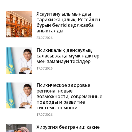
Ясауитану ғылымындағы
тарихи жаңалық: Ресейден
бұрын белгісіз қолжазба
анықталды
23.07.2026
Психикалық денсаулық
саласы: жаңа мүмкіндіктер
мен заманауи тәсілдер
17.07.2026
Психическое здоровье
региона: новые
возможности, современные
подходы и развитие
системы помощи
17.07.2026
Хирургия без границ: какие