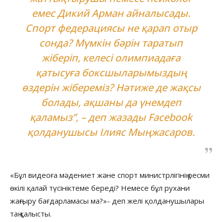
емес Дикий Арман айналысады.
Спорт федерациясы не қарап отыр
сонда? Мүмкін бәрін таратып
жіберіп, келесі олимпиадаға
қатысуға боксшыларымыздың
өздерін жібереміз? Нәтиже де жақсы
болады, ақшаны да үнемдеп
қаламыз”, – деп жазады Facebook
қолданушысы Ілияс Мыңжасаров.
«Бұл видеоға мәдениет және спорт министрлігінің ресми
өкілі қалай түсініктеме береді? Немесе бұл рухани
жаңғыру бағдарламасы ма?»- деп желі қолданушылары
таң қалысты.