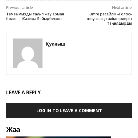
Previous article
Next article
Тамағымызды тауып жеу арман
Әmre ресейлік «Голос»
болған – Жазира Байырбекова
шоуының тәлімгерлерін
таңғалдырды
Қуаныш
LEAVE A REPLY
LOG IN TO LEAVE A COMMENT
Жаңа