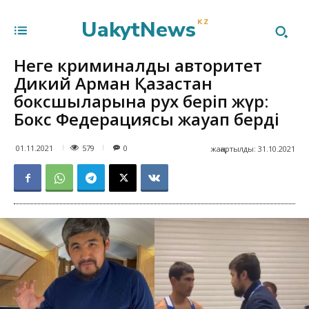
UakytNews
KZ
Неге криминалдық авторитет
Дикий Арман Қазақстан
боксшыларына рух беріп жүр:
Бокс Федерациясы жауап берді
579
01.11.2021
0
жаңартылды:
31.10.2021