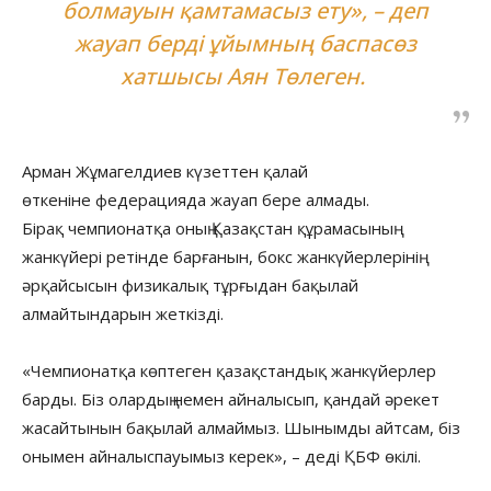
болмауын қамтамасыз ету», – деп
жауап берді ұйымның баспасөз
хатшысы Аян Төлеген.
Арман Жұмагелдиев күзеттен қалай
өткеніне федерацияда жауап бере алмады.
Бірақ чемпионатқа оның Қазақстан құрамасының
жанкүйері ретінде барғанын, бокс жанкүйерлерінің
әрқайсысын физикалық тұрғыдан бақылай
алмайтындарын жеткізді.
«Чемпионатқа көптеген қазақстандық жанкүйерлер
барды. Біз олардың немен айналысып, қандай әрекет
жасайтынын бақылай алмаймыз. Шынымды айтсам, біз
онымен айналыспауымыз керек», – деді ҚБФ өкілі.