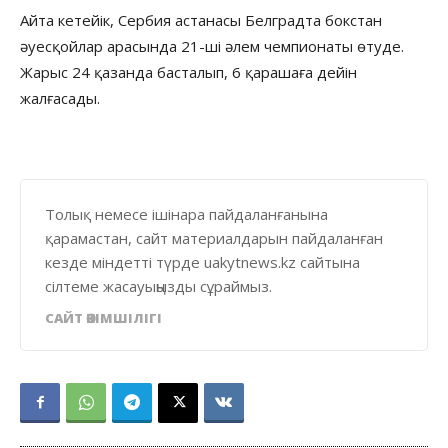
Айта кетейік, Сербия астанасы Белградта бокстан
әуесқойлар арасында 21-ші әлем чемпионаты өтуде.
Жарыс 24 қазанда басталып, 6 қарашаға дейін
жалғасады.
Толық немесе ішінара пайдаланғанына
қарамастан, сайт материалдарын пайдаланған
кезде міндетті түрде uakytnews.kz сайтына
сілтеме жасауыңызды сұраймыз.
САЙТ ӘКІМШІЛІГІ