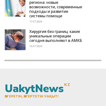
UakytNews
KZ
ӨЗГЕРЕТІН, ӨЗГЕРТЕТІН УАҚЫТ!