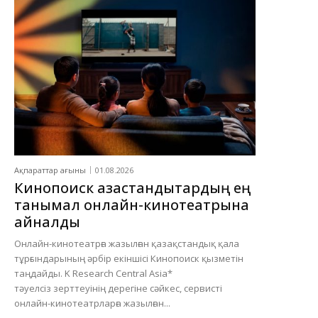
Ақпараттар ағыны
01.08.2026
Кинопоиск қазақстандықтардың ең
танымал онлайн-кинотеатрына
айналды
Онлайн-кинотеатрға жазылған қазақстандық қала
тұрғындарының әрбір екіншісі Кинопоиск қызметін
таңдайды. K Research Central Asia*
тәуелсіз зерттеуінің дерегіне сәйкес, сервисті
онлайн-кинотеатрларға жазылған...