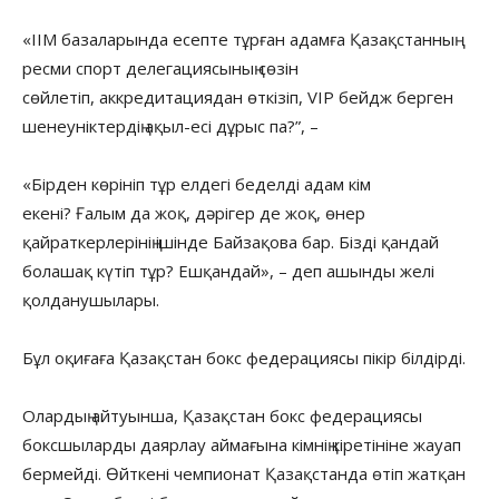
«ІІМ базаларында есепте тұрған адамға Қазақстанның
ресми спорт делегациясының сөзін
сөйлетіп, аккредитациядан өткізіп, VIP бейдж берген
шенеуніктердің ақыл-есі дұрыс па?”, –
«Бірден көрініп тұр елдегі беделді адам кім
екені? Ғалым да жоқ, дәрігер де жоқ, өнер
қайраткерлерінің ішінде Байзақова бар. Бізді қандай
болашақ күтіп тұр? Ешқандай», – деп ашынды желі
қолданушылары.
Бұл оқиғаға Қазақстан бокс федерациясы пікір білдірді.
Олардың айтуынша, Қазақстан бокс федерациясы
боксшыларды даярлау аймағына кімнің кіретініне жауап
бермейді. Өйткені чемпионат Қазақстанда өтіп жатқан