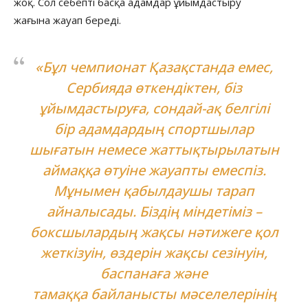
жоқ. Сол себепті басқа адамдар ұйымдастыру
жағына жауап береді.
«Бұл чемпионат Қазақстанда емес,
Сербияда өткендіктен, біз
ұйымдастыруға, сондай-ақ белгілі
бір адамдардың спортшылар
шығатын немесе жаттықтырылатын
аймаққа өтуіне жауапты емеспіз.
Мұнымен қабылдаушы тарап
айналысады. Біздің міндетіміз –
боксшылардың жақсы нәтижеге қол
жеткізуін, өздерін жақсы сезінуін,
баспанаға және
тамаққа байланысты мәселелерінің