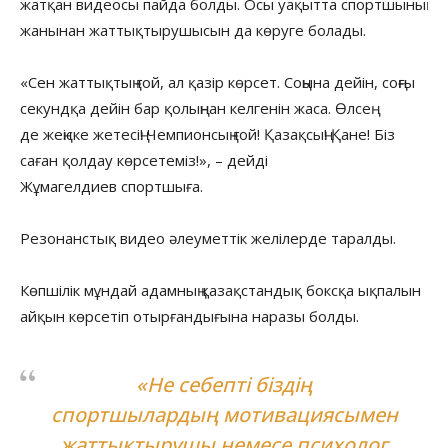
жатқан видеосы пайда болды. Осы уақытта спортшының
жанынан жаттықтырушысын да көруге болады.
«Сен жаттықтың ғой, ал қазір көрсет. Соңына дейін, соңғы
секундқа дейін бар қолыңнан келгенін жаса. Өлсең
де жеңіске жетесің! Чемпионсың ғой! Қазақсың! Қане! Біз
саған қолдау көрсетеміз!», – дейді
Жұмагелдиев спортшыға.
Резонанстық видео әлеуметтік желілерде таралды.
Көпшілік мұндай адамның қазақстандық боксқа ықпалын
айқын көрсетіп отырғандығына наразы болды.
«Не себепті біздің
спортшылардың мотивациясымен
жаттықтырушы немесе психолог