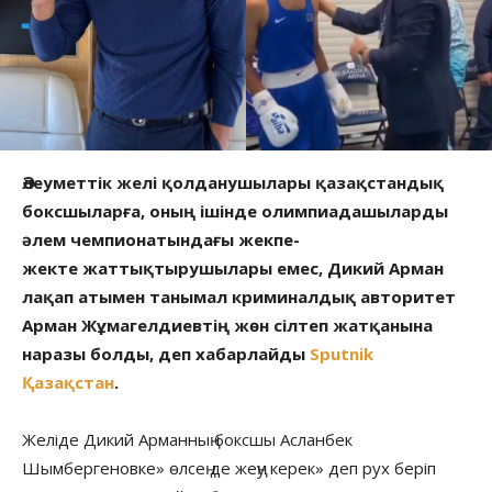
Әлеуметтік желі қолданушылары қазақстандық
боксшыларға, оның ішінде олимпиадашыларды
әлем чемпионатындағы жекпе-
жекте жаттықтырушылары емес, Дикий Арман
лақап атымен танымал криминалдық авторитет
Арман Жұмагелдиевтің жөн сілтеп жатқанына
наразы болды, деп хабарлайды
Sputnik
Қазақстан
.
Желіде Дикий Арманның боксшы Асланбек
Шымбергеновке» өлсең де жеңу керек» деп рух беріп