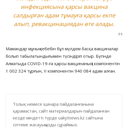
инфекциясына қарсы вакцина
салдырған адам тұмауға қарсы екпе
алып, ревакцинациядан өте алады.
Мамандар мұның себебін бұл мүлдем басқа вакциналар
болып табылатындығымен түсіндіріп отыр. Бүгінде
Алматыда COVID-19-ға қарсы вакцинаның І компонентін
1 002 324 тұрғын, ІІ компонентін 940 084 адам алған.
Толық немесе ішінара пайдаланғанына
қарамастан, сайт материалдарын пайдаланған
кезде міндетті түрде uakytnews.kz сайтына
сілтеме жасауыңызды сұраймыз.