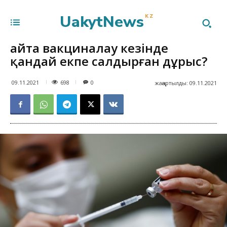
UakytNews
KZ
Қайта вакциналау кезінде
қандай екпе салдырған дұрыс?
698
09.11.2021
0
жаңартылды:
09.11.2021