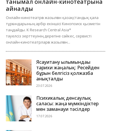
танымал онлайн-кинотеатрына
айналды
Онлайн-кинотеатрға жазылған қазақстандық қала
тұрғындарының әрбір екіншісі Кинопоиск қызметін
таңдайды. K Research Central Asia*
тәуелсіз зерттеуінің дерегіне сәйкес, сервисті
онлайн-кинотеатрларға жазылған...
Ясауитану ғылымындағы
тарихи жаңалық: Ресейден
бұрын белгісіз қолжазба
анықталды
23.07.2026
Психикалық денсаулық
саласы: жаңа мүмкіндіктер
мен заманауи тәсілдер
17.07.2026