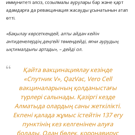
иммунитеті әлсіз, созылмалы аурулары бар және қарт
адамдарға да ревакцинация жасауды ұсынатынын атап
өтті.
«Бақылау көрсеткендей, алты айдан кейін
антиденелердің деңгейі төмендейді, яғни аурудың
ықтималдығы артады», – дейді ол.
Қайта вакцинациялау кезінде
«Спутник V», QazVac, Vero Cell
вакциналарының қолданыстағы
түрлері салынады. Қазіргі кезде
Алматыда олардың саны жеткілікті.
Екпені қалада жұмыс істейтін 137 егу
пунктінің кез келгенінен алуға
болады. Одан бөлек, коронавирус