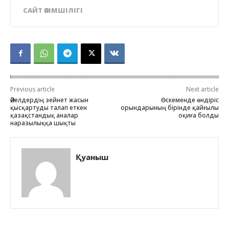
САЙТ ӘКІМШІЛІГІ
Previous article
Next article
Әйелдердің зейнет жасын
Өскеменде өндіріс
қысқартуды талап еткен
орындарының бірінде қайғылы
қазақстандық аналар
оқиға болды
наразылыққа шықты
Қуаныш