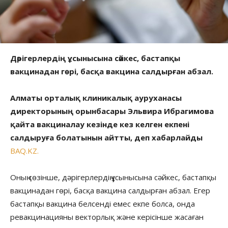
Дәрігерлердің ұсынысына сәйкес, бастапқы
вакцинадан гөрі, басқа вакцина салдырған абзал.
Алматы орталық клиникалық ауруханасы
директорының орынбасары Эльвира Ибрагимова
қайта вакциналау кезінде кез келген екпені
салдыруға болатынын айтты, деп хабарлайды
BAQ.KZ.
Оның сөзінше, дәрігерлердің ұсынысына сәйкес, бастапқы
вакцинадан гөрі, басқа вакцина салдырған абзал. Егер
бастапқы вакцина белсенді емес екпе болса, онда
ревакцинацияны векторлық және керісінше жасаған