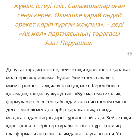
жұмыс істеуі тиіс. Салымшылар оған
сенуі керек. Өкінішке қарай ондай
әрекет көріп тұрған жоқпыз», – деді
«Ақ жол» партиясының төрағасы
Азат Перуашев.
Депутаттардың сөзінше, зейнетақы қоры шекті қаражат
мөлшерін жарияламас бұрын Үкіметпен, салалық
министрлікпен талқылау өткізу қажет. Керек болса
қоғамдық талқылау жүруі тиіс. «Бұл математикалық
формуламен есептеп қабылдай салатын шешім емес»
деген мәжілісмендер әрбір қаражаттың артында
мыңдаған адамның тағдыры тұрғанын айтады. Зейнетақы
қорындағы өзгерістер туралы естіген жұрт қордың
платформасы арқылы салымдарын алуға асықты. Үш