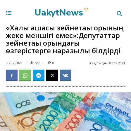
UakytNews
KZ
«Халық ақшасы зейнетақы қорының
жеке меншігі емес»:Депутаттар
зейнетақы қорындағы
өзгерістерге наразылық білдірді
536
07.12.2021
0
жаңартылды:
07.12.2021