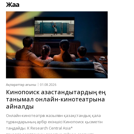
Жаңа
Ақпараттар ағыны
01.08.2026
Кинопоиск қазақстандықтардың ең
танымал онлайн-кинотеатрына
айналды
Онлайн-кинотеатрға жазылған қазақстандық қала
тұрғындарының әрбір екіншісі Кинопоиск қызметін
таңдайды. K Research Central Asia*