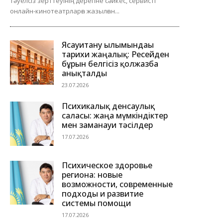
тәуелсіз зерттеуінің дерегіне сәйкес, сервисті
онлайн-кинотеатрларға жазылған...
Ясауитану ғылымындағы
тарихи жаңалық: Ресейден
бұрын белгісіз қолжазба
анықталды
23.07.2026
Психикалық денсаулық
саласы: жаңа мүмкіндіктер
мен заманауи тәсілдер
17.07.2026
Психическое здоровье
региона: новые
возможности, современные
подходы и развитие
системы помощи
17.07.2026