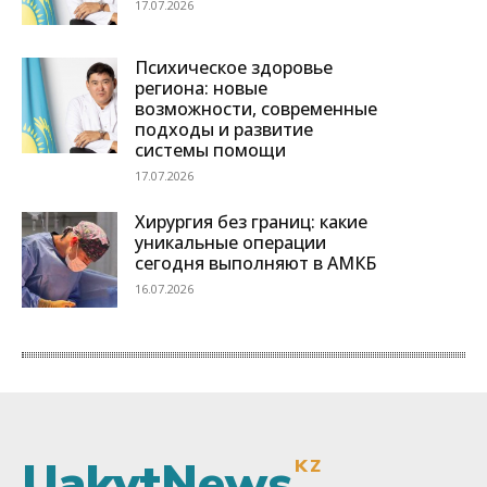
UakytNews
KZ