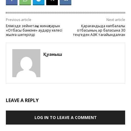
Previous article
Next article
Елімізде зейнетақы жинақтарын
Қарағандыда көпбалалы
«Отбасы банкіне» аудару келесі
отбасының әр баласына 30
жылға шегерілді
теңгеден АӘК тағайындалған
Қуаныш
LEAVE A REPLY
LOG IN TO LEAVE A COMMENT