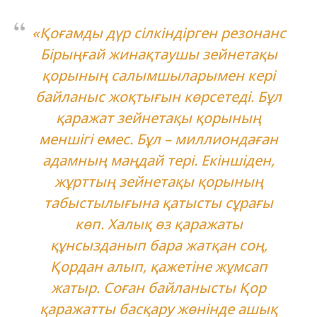
«Қоғамды дүр сілкіндірген резонанс
Бірыңғай жинақтаушы зейнетақы
қорының салымшыларымен кері
байланыс жоқтығын көрсетеді. Бұл
қаражат зейнетақы қорының
меншігі емес. Бұл – миллиондаған
адамның маңдай тері. Екіншіден,
жұрттың зейнетақы қорының
табыстылығына қатысты сұрағы
көп. Халық өз қаражаты
құнсызданып бара жатқан соң,
Қордан алып, қажетіне жұмсап
жатыр. Соған байланысты Қор
қаражатты басқару жөнінде ашық