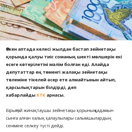
Өткен аптада келесі жылдан бастап зейнетақы
қорында қалуы тиіс соманың шекті мөлшерін екі
есеге көтерілетіні мәлім болған еді. Алайда
депутаттар ең төменгі жалақы зейнетақы
төлеміне тікелей әсер ете алмайтынын айтып,
қарсылықтарын білдірді, деп
хабарлайды
КТК
арнасы.
Бірыңғай жинақтаушы зейнетақы қорының қадамын
сынға алған халық қалаулылары салымшылардың
сеніміне селкеу түсті дейді.