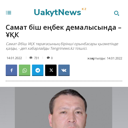
UakytNews
KZ
Самат Әбіш еңбек демалысында –
ҰҚК
Самат Әбіш ҰҚК төрағасының бірінші орынбасары қызметінде
қалды, - деп хабарлайды Tengrinews.kz тілшісі.
731
14.01.2022
0
жаңартылды:
14.01.2022