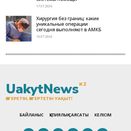
UakytNews
KZ
ӨЗГЕРЕТІН, ӨЗГЕРТЕТІН УАҚЫТ!
БАЙЛАНЫС
ҚҰПИЯЛЫҚ САЯСАТЫ
КЕЛІСІМ