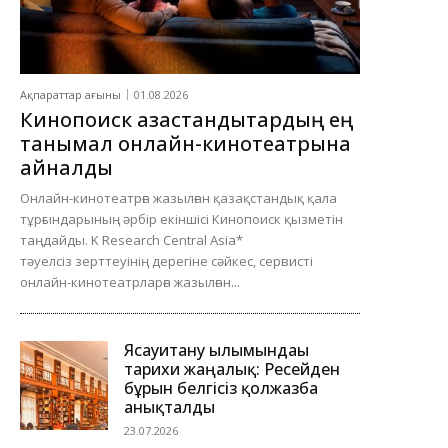
Ақпараттар ағыны
01.08.2026
Кинопоиск қазақстандықтардың ең
танымал онлайн-кинотеатрына
айналды
Онлайн-кинотеатрға жазылған қазақстандық қала
тұрғындарының әрбір екіншісі Кинопоиск қызметін
таңдайды. K Research Central Asia*
тәуелсіз зерттеуінің дерегіне сәйкес, сервисті
онлайн-кинотеатрларға жазылған...
Ясауитану ғылымындағы
тарихи жаңалық: Ресейден
бұрын белгісіз қолжазба
анықталды
23.07.2026