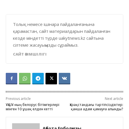
Толық немесе ішінара пайдаланғанына
қарамастан, сайт материалдарын пайдаланған
кезде міндетті түрде uakytnews.kz сайтына
сілтеме жасауыңызды сұраймыз.
САЙТ ӘКІМШІЛІГІ
Previous article
Next article
ҰҚШҰ-ның белорус бітімгерлері
Қазақстандағы тәртіпсіздіктер:
мінген 10 ұшақ елден кетті
қанша адам қамауға алынды?
Ақбота Ерболқызы