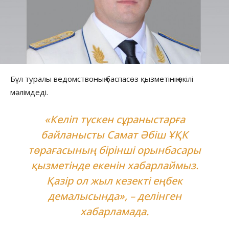
Бұл туралы ведомствоның баспасөз қызметінің өкілі
мәлімдеді.
«Келіп түскен сұраныстарға
байланысты Самат Әбіш ҰҚК
төрағасының бірінші орынбасары
қызметінде екенін хабарлаймыз.
Қазір ол жыл кезекті еңбек
демалысында», – делінген
хабарламада.